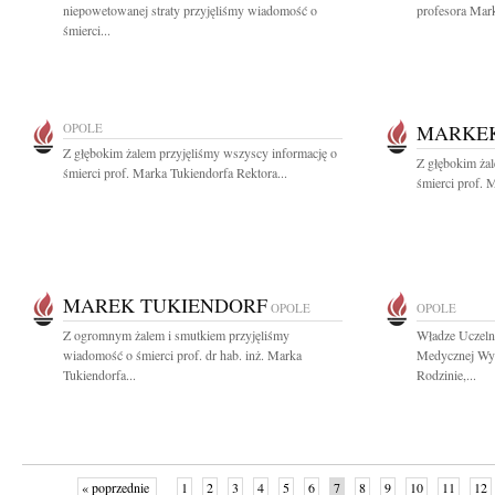
niepowetowanej straty przyjęliśmy wiadomość o
profesora Mark
śmierci...
OPOLE
MARKEK
Z głębokim żalem przyjęliśmy wszyscy informację o
Z głębokim żal
śmierci prof. Marka Tukiendorfa Rektora...
śmierci prof. 
MAREK TUKIENDORF
OPOLE
OPOLE
Z ogromnym żalem i smutkiem przyjęliśmy
Władze Uczeln
wiadomość o śmierci prof. dr hab. inż. Marka
Medycznej Wyż
Tukiendorfa...
Rodzinie,...
« poprzednie
1
2
3
4
5
6
7
8
9
10
11
12