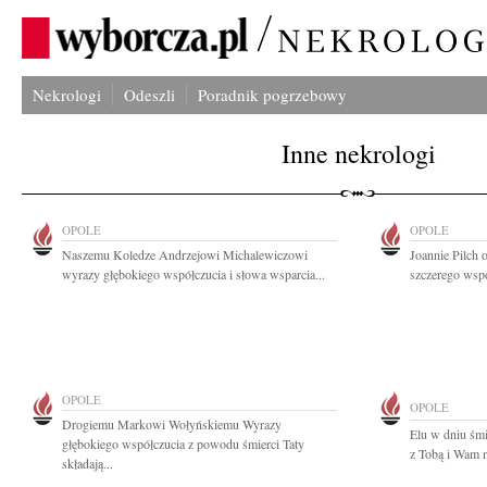
Nekrologi
Odeszli
Poradnik pogrzebowy
Inne nekrologi
OPOLE
OPOLE
Naszemu Koledze Andrzejowi Michalewiczowi
Joannie Pilch 
wyrazy głębokiego współczucia i słowa wsparcia...
szczerego wspó
OPOLE
OPOLE
Drogiemu Markowi Wołyńskiemu Wyrazy
Elu w dniu śmi
głębokiego współczucia z powodu śmierci Taty
z Tobą i Wam n
składają...