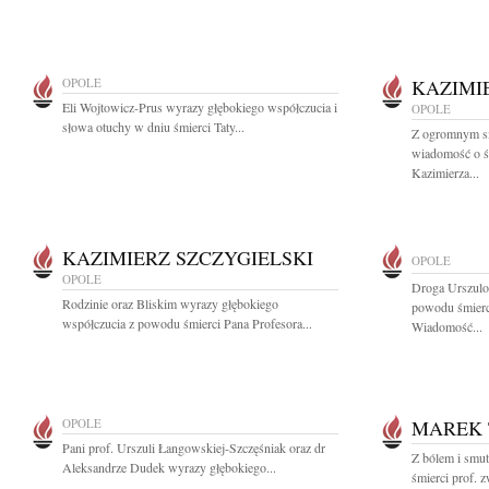
OPOLE
KAZIMI
Eli Wojtowicz-Prus wyrazy głębokiego współczucia i
OPOLE
słowa otuchy w dniu śmierci Taty...
Z ogromnym sm
wiadomość o śm
Kazimierza...
KAZIMIERZ SZCZYGIELSKI
OPOLE
OPOLE
Droga Urszulo 
Rodzinie oraz Bliskim wyrazy głębokiego
powodu śmierc
współczucia z powodu śmierci Pana Profesora...
Wiadomość...
OPOLE
MAREK 
Pani prof. Urszuli Łangowskiej-Szczęśniak oraz dr
Z bólem i smu
Aleksandrze Dudek wyrazy głębokiego...
śmierci prof. z