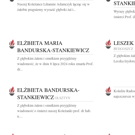
STANKI
Naszej Koleżance Liliannie Adamczyk łącząc się w
żałobie pragniemy wyrazić głęboki żal i...
Wyrazy głębok
śmierci Prof. d
ELŻBIETA MARIA
LESZEK
BANDURSKA-STANKIEWICZ
BYDGOSZCZ
Z głębokim ża
Z głębokim żalem i smutkiem przyjęliśmy
Leszka Izydorc
wiadomość, że w dniu 8 lipca 2024 roku zmarła Prof.
dr...
ELŻBIETA BANDURSKA-
Koledze Rados
STANKIEWICZ
najszczersze w
OLSZTYN
Z głębokim żalem i smutkiem przyjęliśmy
wiadomość o śmierci naszej Koleżanki prof. dr hab.
n....