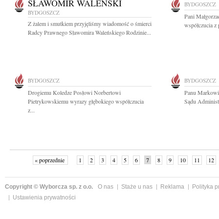
SŁAWOMIR WALEŃSKI
BYDGOSZCZ
BYDGOSZCZ
Pani Małgorza
Z żalem i smutkiem przyjęliśmy wiadomość o śmierci
współczucia z 
Radcy Prawnego Sławomira Waleńskiego Rodzinie...
BYDGOSZCZ
BYDGOSZCZ
Drogiemu Koledze Posłowi Norbertowi
Panu Markowi
Pietrykowskiemu wyrazy głębokiego współczucia
Sądu Administ
z...
« poprzednie
1
2
3
4
5
6
7
8
9
10
11
12
Copyright © Wyborcza sp. z o.o.
O nas
Staże u nas
Reklama
Polityka 
Ustawienia prywatności