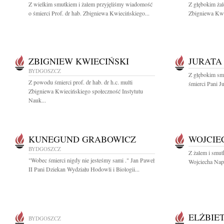
Z wielkim smutkiem i żalem przyjęliśmy wiadomość
Z głębokim żal
o śmierci Prof. dr hab. Zbigniewa Kwiecińskiego...
Zbigniewa Kwi
ZBIGNIEW KWIECIŃSKI
JURATA
BYDGOSZCZ
Z głębokim sm
Z powodu śmierci prof. dr hab. dr h.c. multi
śmierci Pani J
Zbigniewa Kwiecińskiego społeczność Instytutu
Nauk...
KUNEGUND GRABOWICZ
WOJCIE
BYDGOSZCZ
Z żalem i smu
"Wobec śmierci nigdy nie jesteśmy sami ." Jan Paweł
Wojciecha Napi
II Pani Dziekan Wydziału Hodowli i Biologii...
ELŻBIE
BYDGOSZCZ