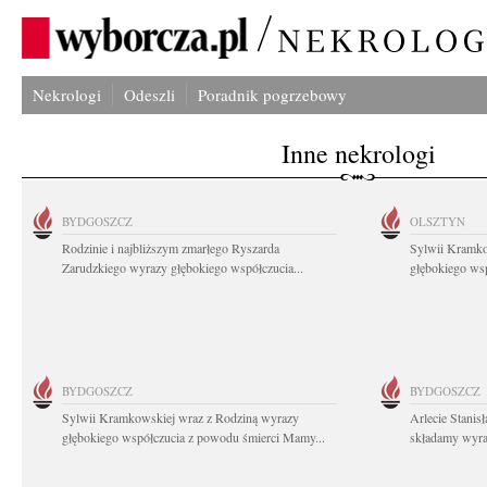
Nekrologi
Odeszli
Poradnik pogrzebowy
Inne nekrologi
BYDGOSZCZ
OLSZTYN
Rodzinie i najbliższym zmarłego Ryszarda
Sylwii Kramko
Zarudzkiego wyrazy głębokiego współczucia...
głębokiego ws
BYDGOSZCZ
BYDGOSZCZ
Sylwii Kramkowskiej wraz z Rodziną wyrazy
Arlecie Stanis
głębokiego współczucia z powodu śmierci Mamy...
składamy wyraz