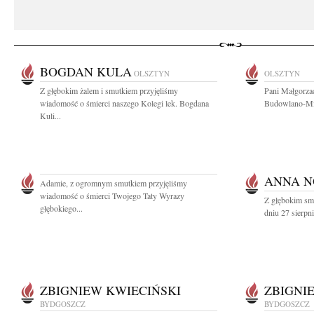
BOGDAN KULA
OLSZTYN
OLSZTYN
Z głębokim żalem i smutkiem przyjęliśmy
Pani Małgorzac
wiadomość o śmierci naszego Kolegi lek. Bogdana
Budowlano-Mie
Kuli...
ANNA N
Adamie, z ogromnym smutkiem przyjęliśmy
wiadomość o śmierci Twojego Taty Wyrazy
Z głębokim sm
głębokiego...
dniu 27 sierpn
ZBIGNIEW KWIECIŃSKI
ZBIGNI
BYDGOSZCZ
BYDGOSZCZ