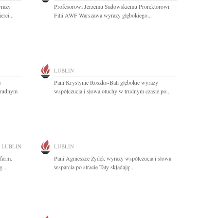
razy
Profesorowi Jerzemu Sadowskiemu Prorektorowi
rci...
Filii AWF Warszawa wyrazy głębokiego...
LUBLIN
y
Pani Krystynie Roszko-Bali głębokie wyrazy
trudnym
współczucia i słowa otuchy w trudnym czasie po...
LUBLIN
LUBLIN
farm.
Pani Agnieszce Żydek wyrazy współczucia i słowa
...
wsparcia po stracie Taty składają:...