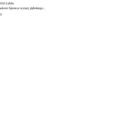
.2026
Lublin
ackowi Sprawce wyrazy głębokiego...
ej