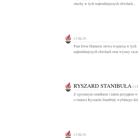
otuchy w tych najtrudniejszych chwilach...
LUBLIN
Pani Ewie Hamerze słowa wsparcia w tych
najtrudniejszych chwilach oraz wyrazy szcze
RYSZARD STANIBUŁA
LU
Z ogromnym smutkiem i żalem przyjąłem 
o śmierci Ryszarda Stanibuły wybitnego dzia
LUBLIN