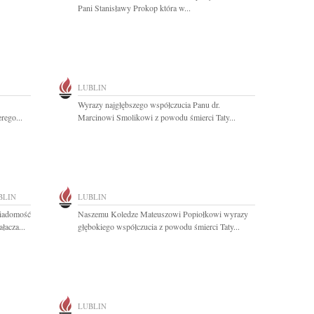
Pani Stanisławy Prokop która w...
LUBLIN
Wyrazy najgłębszego współczucia Panu dr.
rego...
Marcinowi Smolikowi z powodu śmierci Taty...
BLIN
LUBLIN
wiadomość
Naszemu Koledze Mateuszowi Popiołkowi wyrazy
łacza...
głębokiego współczucia z powodu śmierci Taty...
LUBLIN