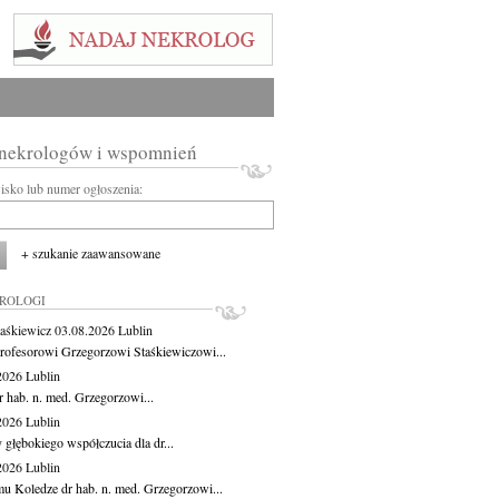
 nekrologów i wspomnień
wisko lub numer ogłoszenia:
+ szukanie zaawansowane
KROLOGI
aśkiewicz
03.08.2026
Lublin
rofesorowi Grzegorzowi Staśkiewiczowi...
.2026
Lublin
r hab. n. med. Grzegorzowi...
.2026
Lublin
 głębokiego współczucia dla dr...
.2026
Lublin
u Koledze dr hab. n. med. Grzegorzowi...