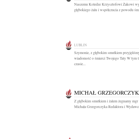
Naszemu Koledze Krzysztofowi Żakowi wy
głębokiego żalu i współczucia z powodu śmie
LUBLIN
Szymonie, z głębokim smutkiem przyjęliśm
wiadomość o śmierci Twojego Taty W tym 
czasie...
MICHAŁ GRZEGORCZYK
Z głębokim smutkiem i żalem żegnamy mgr 
Michała Grzegorczyka Redaktora i Wydawcę