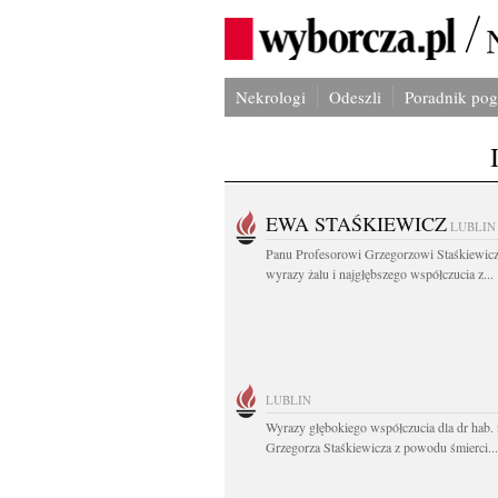
Nekrologi
Odeszli
Poradnik po
EWA STAŚKIEWICZ
LUBLIN
Panu Profesorowi Grzegorzowi Staśkiewic
wyrazy żalu i najgłębszego współczucia z...
LUBLIN
Wyrazy głębokiego współczucia dla dr hab. 
Grzegorza Staśkiewicza z powodu śmierci...