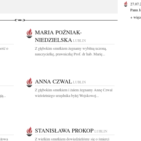
27.07
Panu J
+ więc
MARIA POŹNIAK-
NIEDZIELSKA
LUBLIN
ość o
Z głębokim smutkiem żegnamy wybitną uczoną,
nauczycielkę, prawniczkę Prof. dr hab. Marię...
ANNA CZWAL
LUBLIN
Z głębokim smutkiem i żalem żegnamy Annę Czwal
ą...
wieloletniego urzędnika byłej Wojskowej...
STANISŁAWA PROKOP
LUBLIN
 słowa
Z wielkim smutkiem dowiedzieliśmy się o śmierci