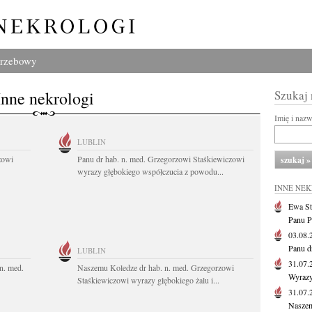
grzebowy
Inne nekrologi
Szukaj
Imię i naz
LUBLIN
zowi
Panu dr hab. n. med. Grzegorzowi Staśkiewiczowi
wyrazy głębokiego współczucia z powodu...
INNE NE
Ewa St
Panu P
03.08
Panu d
LUBLIN
31.07
n. med.
Naszemu Koledze dr hab. n. med. Grzegorzowi
Wyrazy
Staśkiewiczowi wyrazy głębokiego żalu i...
31.07
Naszem