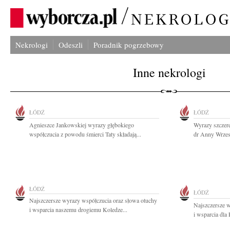
Nekrologi
Odeszli
Poradnik pogrzebowy
Inne nekrologi
ŁÓDŹ
ŁÓDŹ
Agnieszce Jankowskiej wyrazy głębokiego
Wyrazy szczere
współczucia z powodu śmierci Taty składają...
dr Anny Wrzesi
ŁÓDŹ
ŁÓDŹ
Najszczersze wyrazy współczucia oraz słowa otuchy
Najszczersze 
i wsparcia naszemu drogiemu Koledze...
i wsparcia dla