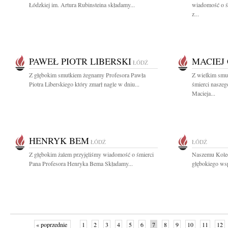
Łódzkiej im. Artura Rubinsteina składamy...
wiadomość o ś
z...
PAWEŁ PIOTR LIBERSKI
MACIEJ
ŁÓDŹ
Z głębokim smutkiem żegnamy Profesora Pawła
Z wielkim smu
Piotra Liberskiego który zmarł nagle w dniu...
śmierci naszeg
Macieja...
HENRYK BEM
ŁÓDŹ
ŁÓDŹ
Z głębokim żalem przyjęliśmy wiadomość o śmierci
Naszemu Kole
Pana Profesora Henryka Bema Składamy...
głębokiego wsp
« poprzednie
1
2
3
4
5
6
7
8
9
10
11
12