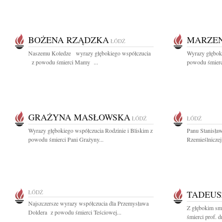
BOŻENA RZĄDZKA
MARZE
ŁÓDŹ
Naszemu Koledze wyrazy głębokiego współczucia
Wyrazy głęboki
z powodu śmierci Mamy ...
powodu śmierc
GRAŻYNA MASŁOWSKA
ŁÓDŹ
ŁÓDŹ
Wyrazy głębokiego współczucia Rodzinie i Bliskim z
Panu Stanisła
powodu śmierci Pani Grażyny...
Rzemieślniczej
ŁÓDŹ
TADEUS
Najszczersze wyrazy współczucia dla Przemysława
Z głębokim sm
Doldera z powodu śmierci Teściowej...
śmierci prof. d