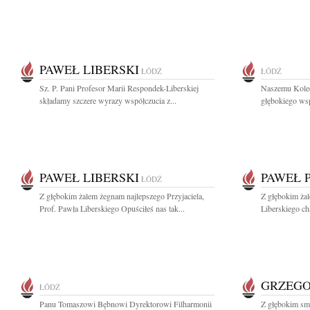
PAWEŁ LIBERSKI
ŁÓDŹ
ŁÓDŹ
Sz. P. Pani Profesor Marii Respondek-Liberskiej
Naszemu Kole
składamy szczere wyrazy współczucia z...
głębokiego wspó
PAWEŁ LIBERSKI
PAWEŁ P
ŁÓDŹ
Z głębokim żalem żegnam najlepszego Przyjaciela,
Z głębokim ża
Prof. Pawła Liberskiego Opuściłeś nas tak...
Liberskiego c
GRZEG
ŁÓDŹ
Panu Tomaszowi Bębnowi Dyrektorowi Filharmonii
Z głębokim smu