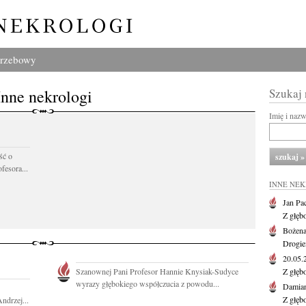
grzebowy
Inne nekrologi
Szukaj
Imię i naz
ść o
fesora...
INNE NE
Jan Pa
Z głęb
Bożena
Drogie
20.05
Szanownej Pani Profesor Hannie Knysiak-Sudyce
Z głęb
wyrazy głębokiego współczucia z powodu...
Damian
Z głęb
ndrzej...