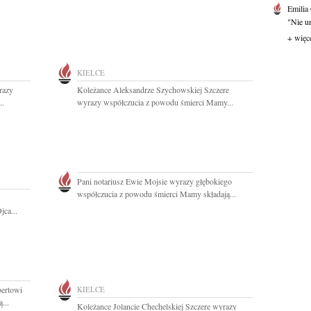
Emilia
"Nie um
+ więc
KIELCE
razy
Koleżance Aleksandrze Szychowskiej Szczere
..
wyrazy współczucia z powodu śmierci Mamy...
Pani notariusz Ewie Mojsie wyrazy głębokiego
współczucia z powodu śmierci Mamy składają...
jca...
bertowi
KIELCE
...
Koleżance Jolancie Chechelskiej Szczere wyrazy