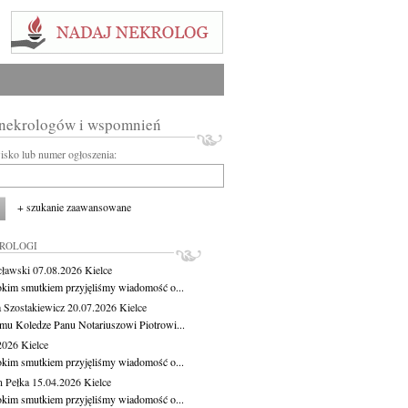
 nekrologów i wspomnień
wisko lub numer ogłoszenia:
+ szukanie zaawansowane
KROLOGI
cławski
07.08.2026
Kielce
okim smutkiem przyjęliśmy wiadomość o...
 Szostakiewicz
20.07.2026
Kielce
mu Koledze Panu Notariuszowi Piotrowi...
.2026
Kielce
okim smutkiem przyjęliśmy wiadomość o...
 Pełka
15.04.2026
Kielce
okim smutkiem przyjęliśmy wiadomość o...