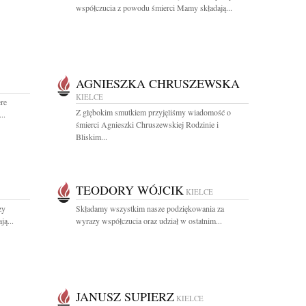
współczucia z powodu śmierci Mamy składają...
AGNIESZKA CHRUSZEWSKA
KIELCE
re
Z głębokim smutkiem przyjęliśmy wiadomość o
..
śmierci Agnieszki Chruszewskiej Rodzinie i
Bliskim...
TEODORY WÓJCIK
KIELCE
zy
Składamy wszystkim nasze podziękowania za
ą...
wyrazy współczucia oraz udział w ostatnim...
JANUSZ SUPIERZ
KIELCE