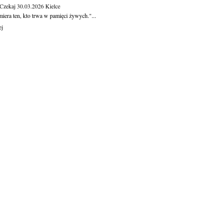
 Czekaj
30.03.2026
Kielce
iera ten, kto trwa w pamięci żywych."...
ej