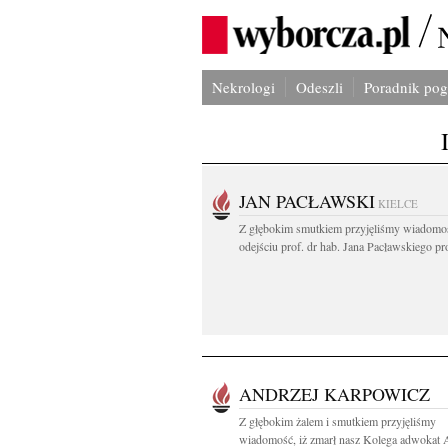
Nekrologi
Odeszli
Poradnik po
JAN PACŁAWSKI
KIELCE
Z głębokim smutkiem przyjęliśmy wiadomo
odejściu prof. dr hab. Jana Pacławskiego pro
ANDRZEJ KARPOWICZ
Z głębokim żalem i smutkiem przyjęliśmy
wiadomość, iż zmarł nasz Kolega adwokat A