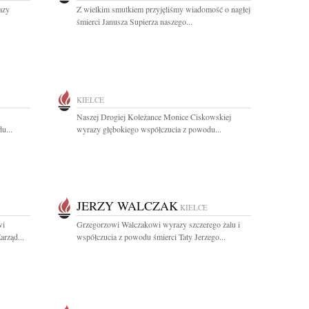
azy
Z wielkim smutkiem przyjęliśmy wiadomość o nagłej
śmierci Janusza Supierza naszego...
KIELCE
Naszej Drogiej Koleżance Monice Ciskowskiej
u...
wyrazy głębokiego współczucia z powodu...
JERZY WALCZAK
KIELCE
wi
Grzegorzowi Walczakowi wyrazy szczerego żalu i
arząd...
współczucia z powodu śmierci Taty Jerzego...