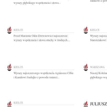
Janikowi z pow
wyrazy głębokiego współczucia i słowa...
KIELCE
KIELCE
Poseł Marzenie Okle-Drewnowicz najszczersze
Wyrazy najszc
wyrazy współczucia i słowa otuchy w trudnych...
Starościakowi 
KIELCE
WARSZAWA
Wyrazy najszczerszego współczucia Agnieszce Cibie
Naszej Koleża
i Kamilowi Sudujko z powodu śmierci...
głębokiego wsp
KIELCE
JULIUSZ