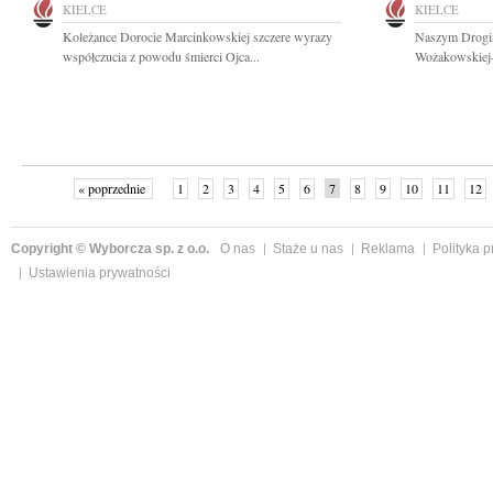
KIELCE
KIELCE
Koleżance Dorocie Marcinkowskiej szczere wyrazy
Naszym Drogim 
współczucia z powodu śmierci Ojca...
Wożakowskiej-K
« poprzednie
1
2
3
4
5
6
7
8
9
10
11
12
Copyright © Wyborcza sp. z o.o.
O nas
Staże u nas
Reklama
Polityka 
Ustawienia prywatności