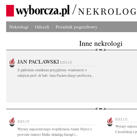
Nekrologi
Odeszli
Poradnik pogrzebowy
Inne nekrologi
JAN PACŁAWSKI
KIELCE
Z głębokim smutkiem przyjęliśmy wiadomość o
odejściu prof. dr hab. Jana Pacławskiego profesora...
KIELCE
KIELCE
Wyrazy najszc
Wyrazy najszczerszego współczucia Annie Styrcz z
Ciesielskiej z 
powodu śmierci Matki składają Zarząd i...