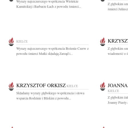
Wyrazy najszczerszego współczucia Wioletcie
Z głębokim sm
Kamińskiej i Barbarze Łach z powodu śmierci...
śmierci Julius
KRZYSZ
KIELCE
Wyrazy najszczerszego współczucia Bożenie Czerw z
Z głębokim smu
powodu śmierci Matki składają Zarząd i...
wiadomość o śm
KRZYSZTOF ORKISZ
JOANNA
KIELCE
KIELCE
Składamy wyrazy głębokiego współczucia i słowa
Z głębokim ża
wsparcia Rodzinie i Bliskim z powodu...
Joanny Piasty-