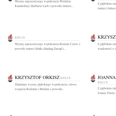
Wyrazy najszczerszego współczucia Wioletcie
Z głębokim sm
Kamińskiej i Barbarze Łach z powodu śmierci...
śmierci Julius
KRZYSZ
KIELCE
Wyrazy najszczerszego współczucia Bożenie Czerw z
Z głębokim smu
powodu śmierci Matki składają Zarząd i...
wiadomość o śm
KRZYSZTOF ORKISZ
JOANNA
KIELCE
KIELCE
Składamy wyrazy głębokiego współczucia i słowa
Z głębokim ża
wsparcia Rodzinie i Bliskim z powodu...
Joanny Piasty-