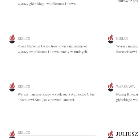
Janikowi z pow
wyrazy głębokiego współczucia i słowa...
KIELCE
KIELCE
Poseł Marzenie Okle-Drewnowicz najszczersze
Wyrazy najszc
wyrazy współczucia i słowa otuchy w trudnych...
Starościakowi 
KIELCE
WARSZAWA
Wyrazy najszczerszego współczucia Agnieszce Cibie
Naszej Koleża
i Kamilowi Sudujko z powodu śmierci...
głębokiego wsp
KIELCE
JULIUSZ