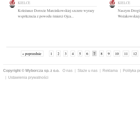
KIELCE
KIELCE
Koleżance Dorocie Marcinkowskiej szczere wyrazy
Naszym Drogim 
współczucia z powodu śmierci Ojca...
Wożakowskiej-K
« poprzednie
1
2
3
4
5
6
7
8
9
10
11
12
Copyright © Wyborcza sp. z o.o.
O nas
Staże u nas
Reklama
Polityka 
Ustawienia prywatności