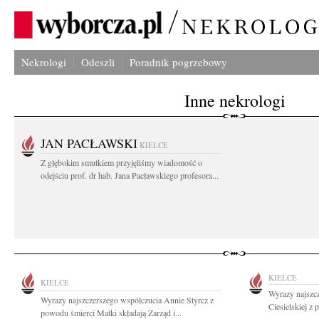
Nekrologi
Odeszli
Poradnik pogrzebowy
Inne nekrologi
JAN PACŁAWSKI
KIELCE
Z głębokim smutkiem przyjęliśmy wiadomość o
odejściu prof. dr hab. Jana Pacławskiego profesora...
KIELCE
KIELCE
Wyrazy najszc
Wyrazy najszczerszego współczucia Annie Styrcz z
Ciesielskiej z 
powodu śmierci Matki składają Zarząd i...