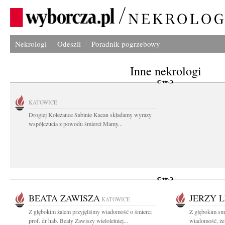
Nekrologi
Odeszli
Poradnik pogrzebowy
Inne nekrologi
KATOWICE
Drogiej Koleżance Sabinie Kacan składamy wyrazy
współczucia z powodu śmierci Mamy...
BEATA ZAWISZA
JERZY 
KATOWICE
Z głębokim żalem przyjęliśmy wiadomość o śmierci
Z głębokim smu
prof. dr hab. Beaty Zawiszy wieloletniej...
wiadomość, że