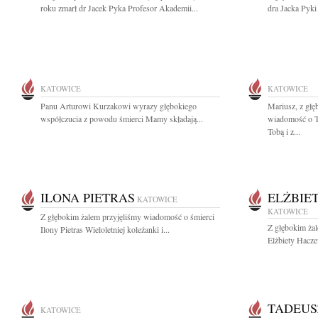
roku zmarł dr Jacek Pyka Profesor Akademii...
dra Jacka Pyki
KATOWICE
KATOWICE
Panu Arturowi Kurzakowi wyrazy głębokiego
Mariusz, z gł
współczucia z powodu śmierci Mamy składają...
wiadomość o Tw
Tobą i z...
ILONA PIETRAS
ELŻBIE
KATOWICE
KATOWICE
Z głębokim żalem przyjęliśmy wiadomość o śmierci
Z głębokim ża
Ilony Pietras Wieloletniej koleżanki i...
Elżbiety Hacze
TADEUS
KATOWICE