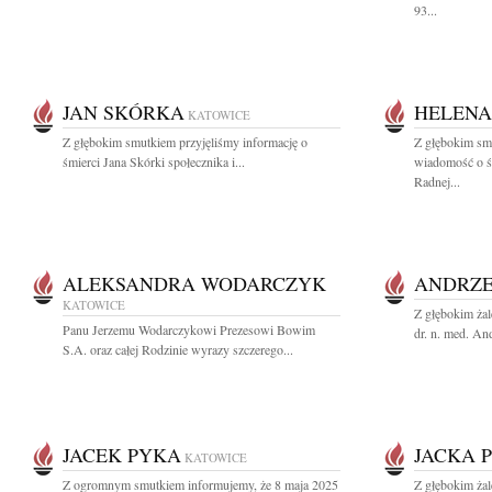
93...
JAN SKÓRKA
HELEN
KATOWICE
Z głębokim smutkiem przyjęliśmy informację o
Z głębokim smu
śmierci Jana Skórki społecznika i...
wiadomość o ś
Radnej...
ALEKSANDRA WODARCZYK
ANDRZE
KATOWICE
Z głębokim ża
Panu Jerzemu Wodarczykowi Prezesowi Bowim
dr. n. med. An
S.A. oraz całej Rodzinie wyrazy szczerego...
JACEK PYKA
JACKA 
KATOWICE
Z ogromnym smutkiem informujemy, że 8 maja 2025
Z głębokim ża