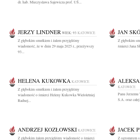
dr. hab. Mieczysława Sajewicza prof. UŚ...
JERZY LINDNER
JAN SK
WIEK: 93
KATOWICE
Z głębokim smutkiem i żalem przyjęliśmy
Z głębokim smu
wiadomość, że w dniu 29 maja 2025 r., przeżywszy
śmierci Jana Sk
93...
HELENA KUKOWKA
ALEKS
KATOWICE
KATOWICE
Z głębokim smutkiem i żalem przyjęliśmy
Panu Jerzemu
wiadomość o śmierci Heleny Kukowka Wieloletniej
S.A. oraz całe
Radnej...
ANDRZEJ KOZŁOWSKI
JACEK 
KATOWICE
Z głębokim żalem przyjęliśmy wiadomość o śmierci
Z ogromnym sm