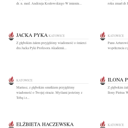
dr. n. med. Andrzeja Kozłowskiego W imieniu...
roku zmarł dr 
JACKA PYKA
KATOWICE
KATOWICE
Z głębokim żalem przyjęliśmy wiadomość o śmierci
Panu Arturowi
dra Jacka Pyki Profesora Akademii...
współczucia z
ILONA 
KATOWICE
Mariusz, z głębokim smutkiem przyjęliśmy
Z głębokim ża
wiadomość o Twojej stracie. Myślami jesteśmy z
Ilony Pietras W
Tobą i z...
ELŻBIETA HACZEWSKA
KATOWICE