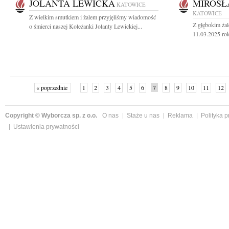
JOLANTA LEWICKA
MIROSŁ
KATOWICE
KATOWICE
Z wielkim smutkiem i żalem przyjęliśmy wiadomość
Z głębokim ża
o śmierci naszej Koleżanki Jolanty Lewickiej...
11.03.2025 rok
« poprzednie
1
2
3
4
5
6
7
8
9
10
11
12
Copyright © Wyborcza sp. z o.o.
O nas
Staże u nas
Reklama
Polityka 
Ustawienia prywatności