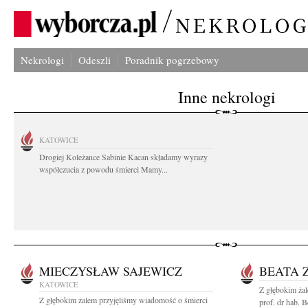
Nekrologi
Odeszli
Poradnik pogrzebowy
Inne nekrologi
KATOWICE
Drogiej Koleżance Sabinie Kacan składamy wyrazy
współczucia z powodu śmierci Mamy...
MIECZYSŁAW SAJEWICZ
BEATA 
KATOWICE
Z głębokim ża
Z głębokim żalem przyjęliśmy wiadomość o śmierci
prof. dr hab. B