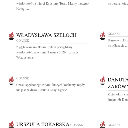
wiadomość o śmierci Krystyny Turek Mamy naszego
wsparcia i otu
Kolegi....
WŁADYSŁAWA SZELOCH
GDAŃSK
Tomkowi i Dor
GDAŃSK
współczucia z
Z głębokim smutkiem i żalem przyjęliśmy
wiadomość, że w dniu 3 marca 2026 r. zmarła
Władysława...
GDAŃSK
DANUTA
Czasu spędzonego z tymi, których kochamy, nigdy
ZARÓW
nie jest za dużo. Claudia Gray Agacie...
Z głębokim sm
śmierci dr Dan
URSZULA TOKARSKA
GDAŃSK
GDAŃSK