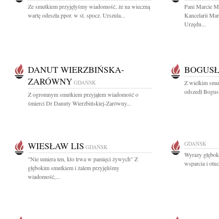
Ze smutkiem przyjęłyśmy wiadomość, że na wieczną
Pani Marcie M
wartę odeszła ppor. w st. spocz. Urszula...
Kancelarii Mar
Urzędu...
DANUT WIERZBIŃSKA-
BOGUSŁ
ZARÓWNY
GDAŃSK
Z wielkim smu
odszedł Bogusł
Z ogromnym smutkiem przyjąłem wiadomość o
śmierci Dr Danuty Wierzbińskiej-Zarówny...
WIESŁAW LIS
GDAŃSK
GDAŃSK
Wyrazy głęboki
"Nie umiera ten, kto trwa w pamięci żywych" Z
wsparcia i otuc
głębokim smutkiem i żalem przyjęliśmy
wiadomość,...