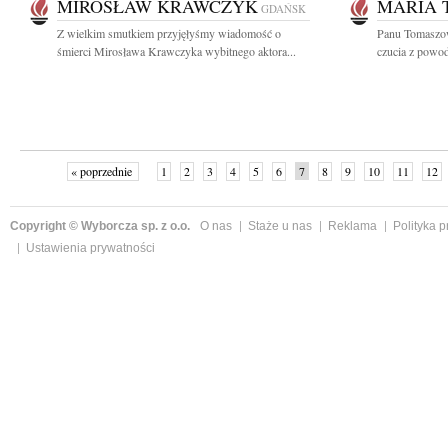
MIROSŁAW KRAWCZYK
MARIA 
GDAŃSK
Z wielkim smutkiem przyjęłyśmy wiadomość o
Panu Tomaszow
śmierci Mirosława Krawczyka wybitnego aktora...
czucia z powod
« poprzednie
1
2
3
4
5
6
7
8
9
10
11
12
Copyright © Wyborcza sp. z o.o.
O nas
Staże u nas
Reklama
Polityka 
Ustawienia prywatności