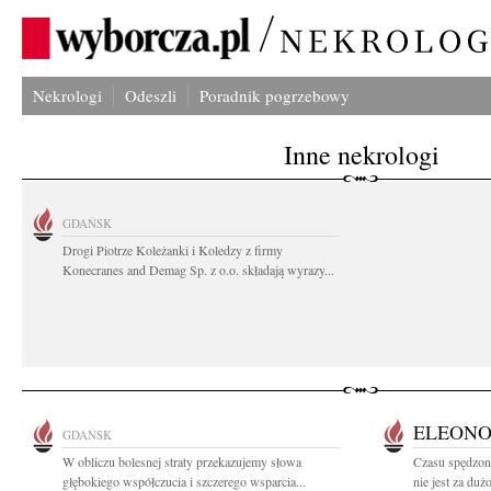
Nekrologi
Odeszli
Poradnik pogrzebowy
Inne nekrologi
GDAŃSK
Drogi Piotrze Koleżanki i Koledzy z firmy
Konecranes and Demag Sp. z o.o. składają wyrazy...
ELEONO
GDAŃSK
W obliczu bolesnej straty przekazujemy słowa
Czasu spędzon
głębokiego współczucia i szczerego wsparcia...
nie jest za duż