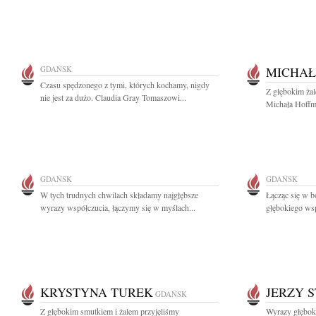
GDAŃSK
MICHAŁ
Czasu spędzonego z tymi, których kochamy, nigdy
Z głębokim ża
nie jest za dużo. Claudia Gray Tomaszowi...
Michała Hoffm
GDAŃSK
GDAŃSK
W tych trudnych chwilach składamy najgłębsze
Łącząc się w b
wyrazy współczucia, łączymy się w myślach...
głębokiego wsp
KRYSTYNA TUREK
JERZY 
GDAŃSK
Z głębokim smutkiem i żalem przyjęliśmy
Wyrazy głęboki