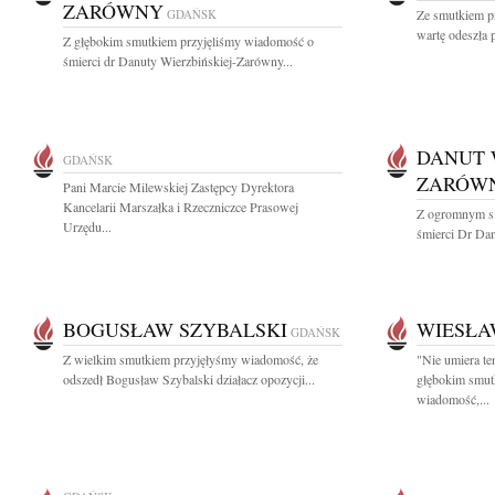
ZARÓWNY
GDAŃSK
Ze smutkiem p
wartę odeszła p
Z głębokim smutkiem przyjęliśmy wiadomość o
śmierci dr Danuty Wierzbińskiej-Zarówny...
DANUT 
GDAŃSK
ZARÓW
Pani Marcie Milewskiej Zastępcy Dyrektora
Kancelarii Marszałka i Rzeczniczce Prasowej
Z ogromnym s
Urzędu...
śmierci Dr Dan
BOGUSŁAW SZYBALSKI
WIESŁA
GDAŃSK
Z wielkim smutkiem przyjęłyśmy wiadomość, że
"Nie umiera te
odszedł Bogusław Szybalski działacz opozycji...
głębokim smutk
wiadomość,...