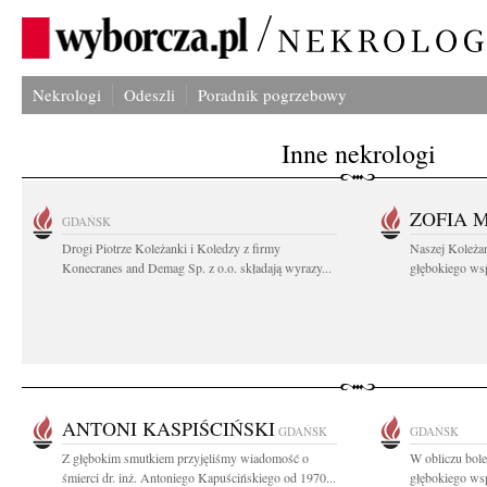
Nekrologi
Odeszli
Poradnik pogrzebowy
Inne nekrologi
ZOFIA 
GDAŃSK
Drogi Piotrze Koleżanki i Koledzy z firmy
Naszej Koleża
Konecranes and Demag Sp. z o.o. składają wyrazy...
głębokiego wspó
ANTONI KASPIŚCIŃSKI
GDAŃSK
GDAŃSK
Z głębokim smutkiem przyjęliśmy wiadomość o
W obliczu bole
śmierci dr. inż. Antoniego Kapuścińskiego od 1970...
głębokiego wsp