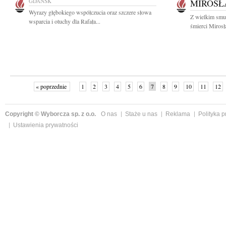
GDAŃSK
MIROSŁ
Wyrazy głębokiego współczucia oraz szczere słowa
Z wielkim smu
wsparcia i otuchy dla Rafała...
śmierci Miros
« poprzednie
1
2
3
4
5
6
7
8
9
10
11
12
Copyright © Wyborcza sp. z o.o.
O nas
Staże u nas
Reklama
Polityka 
Ustawienia prywatności