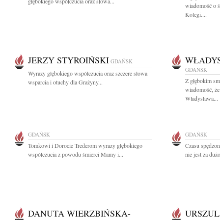
głębokiego współczucia oraz słowa...
wiadomość o ś
Kolegi....
JERZY STYROIŃSKI
WŁADYS
GDAŃSK
GDAŃSK
Wyrazy głębokiego współczucia oraz szczere słowa
Z głębokim smu
wsparcia i otuchy dla Grażyny...
wiadomość, że 
Władysława...
GDAŃSK
GDAŃSK
Tomkowi i Dorocie Trederom wyrazy głębokiego
Czasu spędzon
współczucia z powodu śmierci Mamy i...
nie jest za duż
DANUTA WIERZBIŃSKA-
URSZUL