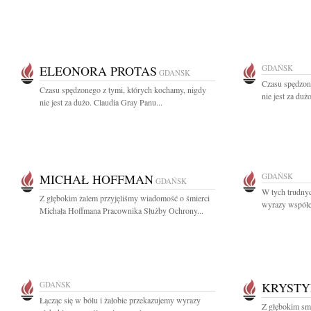
ELEONORA PROTAS
GDAŃSK
GDAŃSK
Czasu spędzon
Czasu spędzonego z tymi, których kochamy, nigdy
nie jest za du
nie jest za dużo. Claudia Gray Panu...
MICHAŁ HOFFMAN
GDAŃSK
GDAŃSK
W tych trudny
Z głębokim żalem przyjęliśmy wiadomość o śmierci
wyrazy współcz
Michała Hoffmana Pracownika Służby Ochrony...
GDAŃSK
KRYSTY
Łącząc się w bólu i żałobie przekazujemy wyrazy
Z głębokim smu