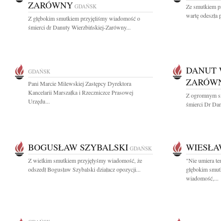
ZARÓWNY
GDAŃSK
Ze smutkiem p
wartę odeszła p
Z głębokim smutkiem przyjęliśmy wiadomość o
śmierci dr Danuty Wierzbińskiej-Zarówny...
DANUT 
GDAŃSK
ZARÓW
Pani Marcie Milewskiej Zastępcy Dyrektora
Kancelarii Marszałka i Rzeczniczce Prasowej
Z ogromnym s
Urzędu...
śmierci Dr Dan
BOGUSŁAW SZYBALSKI
WIESŁA
GDAŃSK
Z wielkim smutkiem przyjęłyśmy wiadomość, że
"Nie umiera te
odszedł Bogusław Szybalski działacz opozycji...
głębokim smutk
wiadomość,...