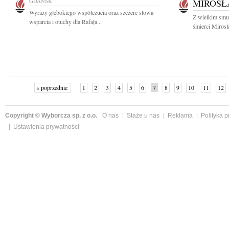
GDAŃSK
MIROSŁ
Wyrazy głębokiego współczucia oraz szczere słowa
Z wielkim smu
wsparcia i otuchy dla Rafała...
śmierci Miros
« poprzednie
1
2
3
4
5
6
7
8
9
10
11
12
Copyright © Wyborcza sp. z o.o.
O nas
Staże u nas
Reklama
Polityka 
Ustawienia prywatności