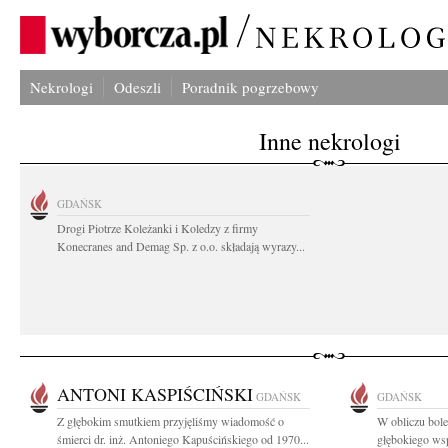
Nekrologi
Odeszli
Poradnik pogrzebowy
Inne nekrologi
GDAŃSK
Drogi Piotrze Koleżanki i Koledzy z firmy
Konecranes and Demag Sp. z o.o. składają wyrazy...
ANTONI KASPIŚCIŃSKI
GDAŃSK
GDAŃSK
Z głębokim smutkiem przyjęliśmy wiadomość o
W obliczu bole
śmierci dr. inż. Antoniego Kapuścińskiego od 1970...
głębokiego wsp