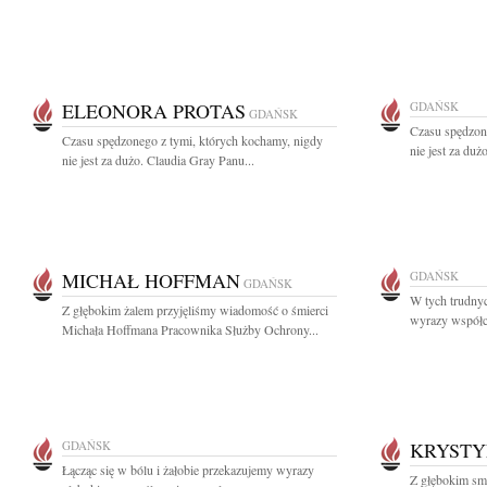
ELEONORA PROTAS
GDAŃSK
GDAŃSK
Czasu spędzon
Czasu spędzonego z tymi, których kochamy, nigdy
nie jest za du
nie jest za dużo. Claudia Gray Panu...
MICHAŁ HOFFMAN
GDAŃSK
GDAŃSK
W tych trudny
Z głębokim żalem przyjęliśmy wiadomość o śmierci
wyrazy współcz
Michała Hoffmana Pracownika Służby Ochrony...
GDAŃSK
KRYSTY
Łącząc się w bólu i żałobie przekazujemy wyrazy
Z głębokim smu