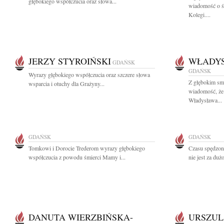
głębokiego współczucia oraz słowa...
wiadomość o ś
Kolegi....
JERZY STYROIŃSKI
WŁADYS
GDAŃSK
GDAŃSK
Wyrazy głębokiego współczucia oraz szczere słowa
Z głębokim smu
wsparcia i otuchy dla Grażyny...
wiadomość, że 
Władysława...
GDAŃSK
GDAŃSK
Tomkowi i Dorocie Trederom wyrazy głębokiego
Czasu spędzon
współczucia z powodu śmierci Mamy i...
nie jest za duż
DANUTA WIERZBIŃSKA-
URSZUL