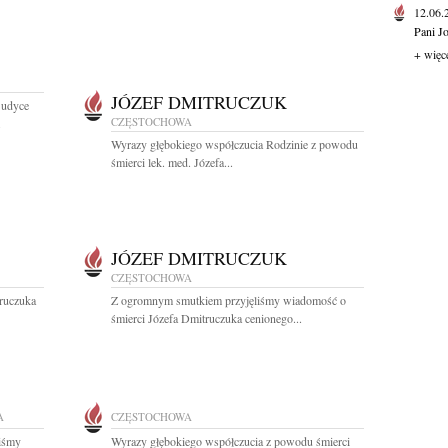
12.06
Pani J
+ więc
JÓZEF DMITRUCZUK
Sudyce
CZĘSTOCHOWA
.
Wyrazy głębokiego współczucia Rodzinie z powodu
śmierci lek. med. Józefa...
JÓZEF DMITRUCZUK
CZĘSTOCHOWA
ruczuka
Z ogromnym smutkiem przyjęliśmy wiadomość o
śmierci Józefa Dmitruczuka cenionego...
A
CZĘSTOCHOWA
liśmy
Wyrazy głębokiego współczucia z powodu śmierci