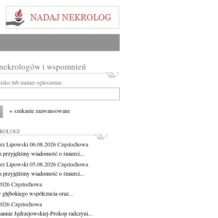
 nekrologów i wspomnień
wisko lub numer ogłoszenia:
+ szukanie zaawansowane
KROLOGI
rz Lipowski
06.08.2026
Częstochowa
m przyjęliśmy wiadomość o śmierci...
rz Lipowski
05.08.2026
Częstochowa
m przyjęliśmy wiadomość o śmierci...
.2026
Częstochowa
 głębokiego współczucia oraz...
.2026
Częstochowa
oannie Jędrzejowskiej-Prokop radczyni...