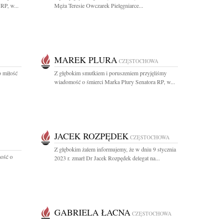
RP, w...
Męża Teresie Owczarek Pielęgniarce...
MAREK PLURA
CZĘSTOCHOWA
o miłość
Z głębokim smutkiem i poruszeniem przyjęliśmy
wiadomość o śmierci Marka Plury Senatora RP, w...
JACEK ROZPĘDEK
CZĘSTOCHOWA
Z głębokim żalem informujemy, że w dniu 9 stycznia
ość o
2023 r. zmarł Dr Jacek Rozpędek delegat na...
GABRIELA ŁACNA
CZĘSTOCHOWA