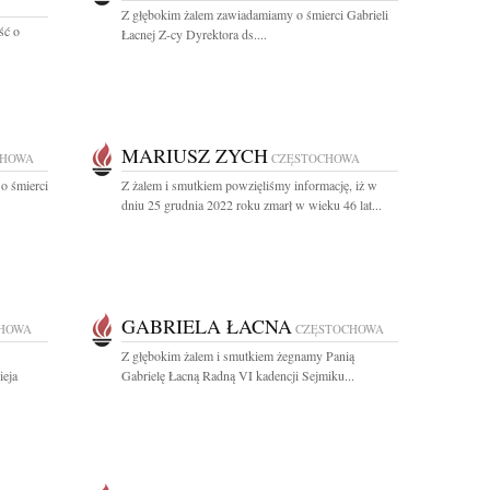
Z głębokim żalem zawiadamiamy o śmierci Gabrieli
ść o
Łacnej Z-cy Dyrektora ds....
MARIUSZ ZYCH
CHOWA
CZĘSTOCHOWA
o śmierci
Z żalem i smutkiem powzięliśmy informację, iż w
dniu 25 grudnia 2022 roku zmarł w wieku 46 lat...
GABRIELA ŁACNA
HOWA
CZĘSTOCHOWA
Z głębokim żalem i smutkiem żegnamy Panią
ieja
Gabrielę Łacną Radną VI kadencji Sejmiku...