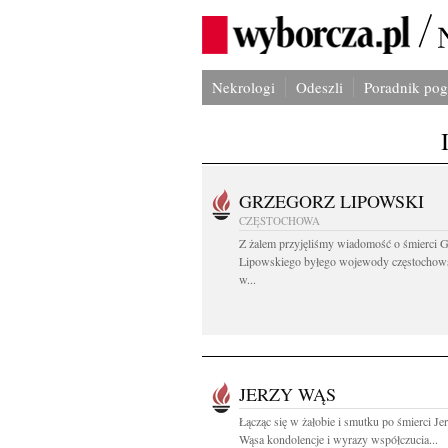
Nekrologi
Odeszli
Poradnik po
GRZEGORZ LIPOWSKI
CZĘSTOCHOWA
Z żalem przyjęliśmy wiadomość o śmierci 
Lipowskiego byłego wojewody częstochow
w...
JERZY WĄS
Łącząc się w żałobie i smutku po śmierci Je
Wąsa kondolencje i wyrazy współczucia...