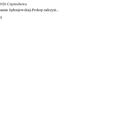
.2026
Częstochowa
oannie Jędrzejowskiej-Prokop radczyni...
ej