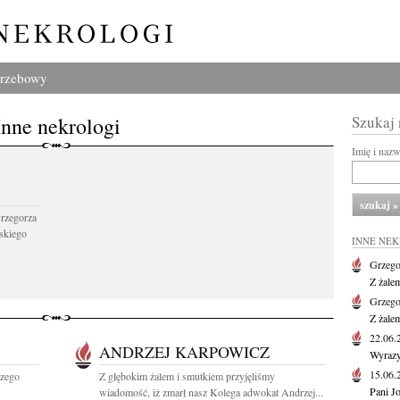
grzebowy
Inne nekrologi
Szukaj
Imię i naz
Grzegorza
skiego
INNE NE
Grzego
Z żale
Grzego
Z żale
22.06
ANDRZEJ KARPOWICZ
Wyrazy
15.06
rzego
Z głębokim żalem i smutkiem przyjęliśmy
Pani J
wiadomość, iż zmarł nasz Kolega adwokat Andrzej...