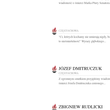
wiadomość o śmierci Marka Plury Senatora 
CZĘSTOCHOWA
"Ci, których kochamy nie umierają nigdy, b
to nieśmiertelność" Wyrazy głębokiego...
JÓZEF DMITRUCZUK
CZĘSTOCHOWA
Z ogromnym smutkiem przyjęliśmy wiadom
śmierci Józefa Dmitruczuka cenionego...
ZBIGNIEW RUDLICKI