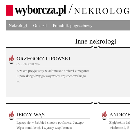
Nekrologi
Odeszli
Poradnik pogrzebowy
Inne nekrologi
GRZEGORZ LIPOWSKI
CZĘSTOCHOWA
Z żalem przyjęliśmy wiadomość o śmierci Grzegorza
Lipowskiego byłego wojewody częstochowskiego
w...
JERZY WĄS
ANDRZE
Łącząc się w żałobie i smutku po śmierci Jerzego
Z głębokim żal
Wąsa kondolencje i wyrazy współczucia...
wiadomość, iż 