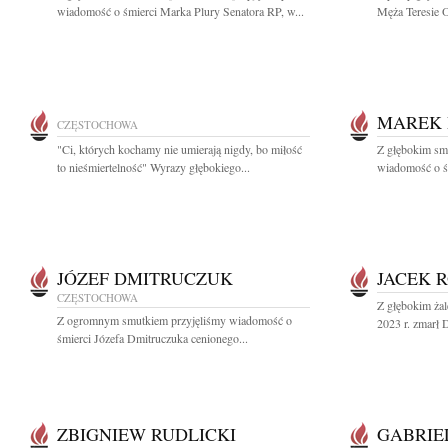
wiadomość o śmierci Marka Plury Senatora RP, w...
Męża Teresie O
MAREK 
CZĘSTOCHOWA
"Ci, których kochamy nie umierają nigdy, bo miłość
Z głębokim sm
to nieśmiertelność" Wyrazy głębokiego...
wiadomość o śm
JÓZEF DMITRUCZUK
JACEK 
CZĘSTOCHOWA
Z głębokim żal
Z ogromnym smutkiem przyjęliśmy wiadomość o
2023 r. zmarł 
śmierci Józefa Dmitruczuka cenionego...
ZBIGNIEW RUDLICKI
GABRIE