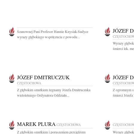
JÓZEF 
Szanownej Pani Profesor Hannie Knysiak-Sudyce
CZĘSTOCHO
wyrazy głębokiego współczucia z powodu...
Wyrazy głębok
śmierci lek. me
JÓZEF DMITRUCZUK
JÓZEF 
CZĘSTOCHOWA
CZĘSTOCHO
Z głębokim smutkiem żegnamy Józefa Dmitruczuka
Z ogromnym s
wieloletniego Ordynatora Oddziału...
śmierci Józefa
MAREK PLURA
CZĘSTOCHOWA
CZĘSTOCHO
Z głębokim smutkiem i poruszeniem przyjęliśmy
Wyrazy głębok