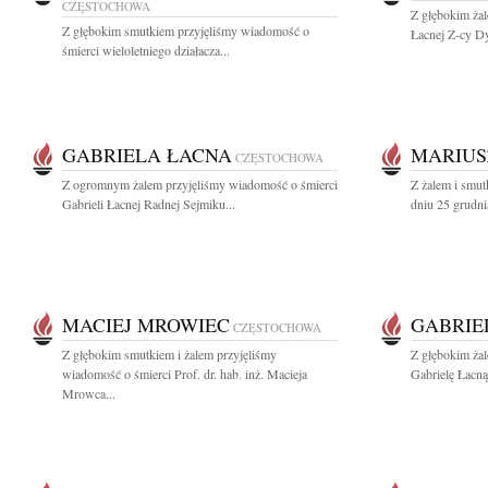
CZĘSTOCHOWA
Z głębokim ża
Z głębokim smutkiem przyjęliśmy wiadomość o
Łacnej Z-cy Dy
śmierci wieloletniego działacza...
GABRIELA ŁACNA
MARIUS
CZĘSTOCHOWA
Z ogromnym żalem przyjęliśmy wiadomość o śmierci
Z żalem i smut
Gabrieli Łacnej Radnej Sejmiku...
dniu 25 grudni
MACIEJ MROWIEC
GABRIE
CZĘSTOCHOWA
Z głębokim smutkiem i żalem przyjęliśmy
Z głębokim ża
wiadomość o śmierci Prof. dr. hab. inż. Macieja
Gabrielę Łacną
Mrowca...