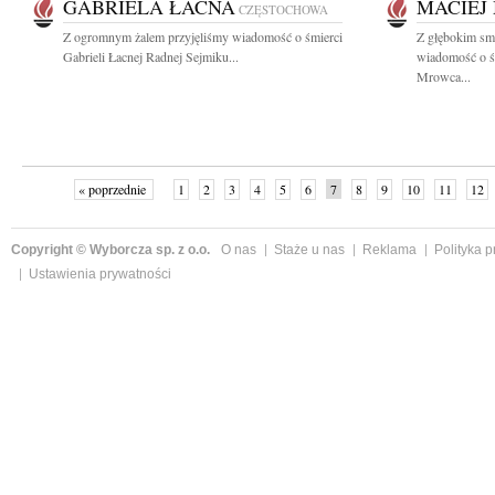
GABRIELA ŁACNA
MACIEJ
CZĘSTOCHOWA
Z ogromnym żalem przyjęliśmy wiadomość o śmierci
Z głębokim smu
Gabrieli Łacnej Radnej Sejmiku...
wiadomość o śm
Mrowca...
« poprzednie
1
2
3
4
5
6
7
8
9
10
11
12
Copyright © Wyborcza sp. z o.o.
O nas
Staże u nas
Reklama
Polityka 
Ustawienia prywatności