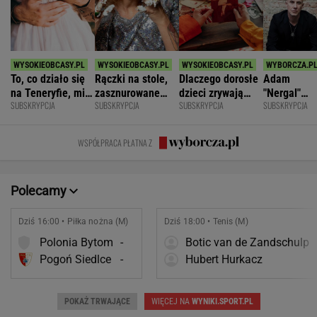
To, co działo się
Rączki na stole,
Dlaczego dorosłe
Adam
na Teneryfie, mi
zasznurowane
dzieci zrywają
"Nergal"
SUBSKRYPCJA
SUBSKRYPCJA
SUBSKRYPCJA
SUBSKRYPCJA
się należało. Nie
usta. Byłam
kontakt z
Darski: Ja
myślałam, że to
wychowana w
rodzicami?
wybieram
złe
dużej dyscyplinie
terapię, a
WSPÓŁPRACA PŁATNA Z
większość
facetów
alkohol
Polecamy
Dziś 16:00 • Piłka nożna (M)
Dziś 18:00 • Tenis (M)
Polonia Bytom
-
Botic van de Zandschulp
Pogoń Siedlce
-
Hubert Hurkacz
POKAŻ TRWAJĄCE
WIĘCEJ NA
WYNIKI.SPORT.PL