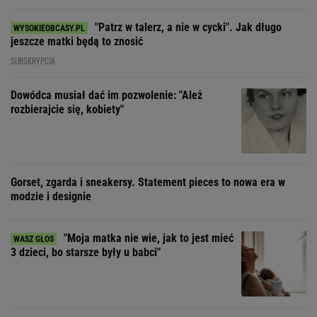
"Patrz w talerz, a nie w cycki". Jak długo
jeszcze matki będą to znosić
SUBSKRYPCJA
Dowódca musiał dać im pozwolenie: "Ależ
rozbierajcie się, kobiety"
Gorset, zgarda i sneakersy. Statement pieces to nowa era w
modzie i designie
"Moja matka nie wie, jak to jest mieć
3 dzieci, bo starsze były u babci"