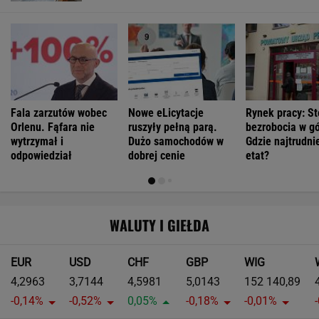
Fala zarzutów wobec
Nowe eLicytacje
Rynek pracy: S
Orlenu. Fąfara nie
ruszyły pełną parą.
bezrobocia w gó
wytrzymał i
Dużo samochodów w
Gdzie najtrudnie
odpowiedział
dobrej cenie
etat?
WALUTY I GIEŁDA
EUR
USD
CHF
GBP
WIG
4,2963
3,7144
4,5981
5,0143
152 140,89
-0,14%
-0,52%
0,05%
-0,18%
-0,01%