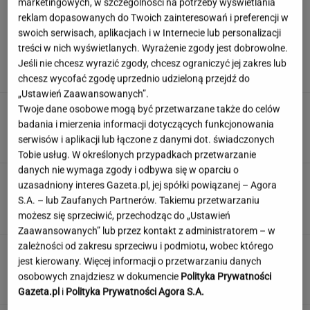
marketingowych, w szczególności na potrzeby wyświetlania
reklam dopasowanych do Twoich zainteresowań i preferencji w
swoich serwisach, aplikacjach i w Internecie lub personalizacji
Ambasada wydała pilny apel. Kierowcy wciąż
treści w nich wyświetlanych. Wyrażenie zgody jest dobrowolne.
wpadają w tę samą pułapkę
Jeśli nie chcesz wyrazić zgody, chcesz ograniczyć jej zakres lub
chcesz wycofać zgodę uprzednio udzieloną przejdź do
„Ustawień Zaawansowanych”.
Rozjuszony Olbrychski napisał list do Tuska.
Twoje dane osobowe mogą być przetwarzane także do celów
"To jest naplucie mi w twarz"
badania i mierzenia informacji dotyczących funkcjonowania
serwisów i aplikacji lub łączone z danymi dot. świadczonych
Tobie usług. W określonych przypadkach przetwarzanie
danych nie wymaga zgody i odbywa się w oparciu o
Żyłeś w PRL-u? Sprawdź w naszym quizie, czy
uzasadniony interes Gazeta.pl, jej spółki powiązanej – Agora
pamiętasz te programy
S.A. – lub Zaufanych Partnerów. Takiemu przetwarzaniu
możesz się sprzeciwić, przechodząc do „Ustawień
Zaawansowanych” lub przez kontakt z administratorem – w
zależności od zakresu sprzeciwu i podmiotu, wobec którego
Hygge na talerzu. Dlaczego skandynawska
jest kierowany. Więcej informacji o przetwarzaniu danych
kuchnia podbija świat?
osobowych znajdziesz w dokumencie
Polityka Prywatności
MATERIAŁ PROMOCYJNY
Gazeta.pl
i
Polityka Prywatności Agora S.A.