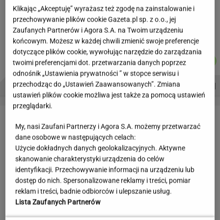
Jeden wakacyjny nawyk może mieć
Klikając „Akceptuję” wyrażasz też zgodę na zainstalowanie i
nieprzyjemne konsekwencje. Też tak robisz?
przechowywanie plików cookie Gazeta.pl sp. z o.o., jej
Zaufanych Partnerów i Agora S.A. na Twoim urządzeniu
MATERIAŁ PROMOCYJNY
końcowym. Możesz w każdej chwili zmienić swoje preferencje
dotyczące plików cookie, wywołując narzędzie do zarządzania
MICHAŁ
WIKTORIA
MICHAŁ
KACPER
Autorzy:
twoimi preferencjami dot. przetwarzania danych poprzez
KIEDROWSKI
BECZEK
TRELA
KOLIBABSKI
odnośnik „Ustawienia prywatności ” w stopce serwisu i
PROBLEMY POLSKICH SIATKARZY
ZNAK Z '30'
WISŁAWA SZYMBORSKA
przechodząc do „Ustawień Zaawansowanych”. Zmiana
ustawień plików cookie możliwa jest także za pomocą ustawień
przeglądarki.
LETNIE OKAZJE
My, nasi Zaufani Partnerzy i Agora S.A. możemy przetwarzać
dane osobowe w następujących celach:
Użycie dokładnych danych geolokalizacyjnych. Aktywne
skanowanie charakterystyki urządzenia do celów
identyfikacji. Przechowywanie informacji na urządzeniu lub
dostęp do nich. Spersonalizowane reklamy i treści, pomiar
reklam i treści, badnie odbiorców i ulepszanie usług.
Lista Zaufanych Partnerów
Czyszczenie magazynów
W WITTCHEN ruszyła wielka