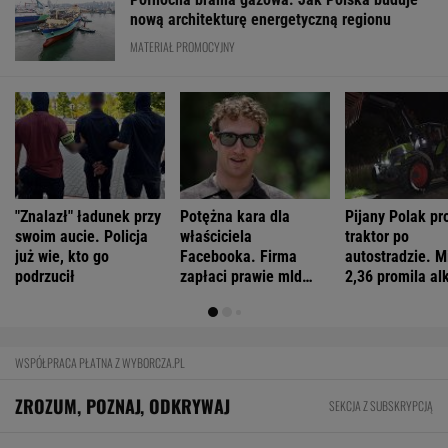
nową architekturę energetyczną regionu
MATERIAŁ PROMOCYJNY
"Znalazł" ładunek przy
Potężna kara dla
Pijany Polak pr
swoim aucie. Policja
właściciela
traktor po
już wie, kto go
Facebooka. Firma
autostradzie. M
podrzucił
zapłaci prawie mld
2,36 promila al
dolarów
WSPÓŁPRACA PŁATNA Z WYBORCZA.PL
ZROZUM, POZNAJ, ODKRYWAJ
SEKCJA Z SUBSKRYPCJĄ