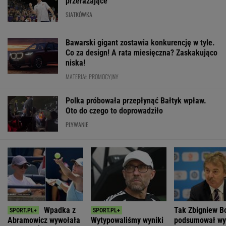
przerażające"
SIATKÓWKA
Bawarski gigant zostawia konkurencję w tyle.
Co za design! A rata miesięczna? Zaskakująco
niska!
MATERIAŁ PROMOCYJNY
Polka próbowała przepłynąć Bałtyk wpław.
Oto do czego to doprowadziło
PŁYWANIE
Wpadka z
Tak Zbigniew B
Abramowicz wywołała
Wytypowaliśmy wyniki
podsumował wy