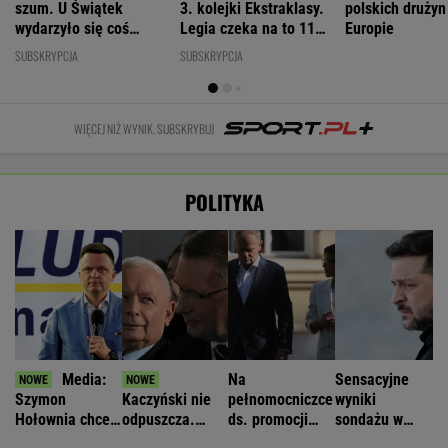
szum. U Świątek
3. kolejki Ekstraklasy.
polskich drużyn
wydarzyło się coś
Legia czeka na to 11
Europie
ważniejszego
lat
SUBSKRYPCJA
SUBSKRYPCJA
WIĘCEJ NIŻ WYNIK. SUBSKRYBUJ
POLITYKA
Media:
Na
Sensacyjne
Szymon
Kaczyński nie
pełnomocniczce
wyniki
Hołownia chce
odpuszcza.
ds. promocji
sondażu w
wejść do rządu
Mówi o
Polski się nie
Ukrainie.