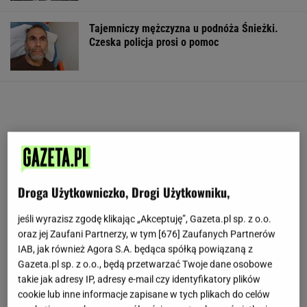
Tajemniczy mężczyzna u podnóża Śnieżki.
Czeska policja prosi o pomoc
Droga Użytkowniczko, Drogi Użytkowniku,
jeśli wyrazisz zgodę klikając „Akceptuję”, Gazeta.pl sp. z o.o.
oraz jej Zaufani Partnerzy, w tym [
676
] Zaufanych Partnerów
IAB, jak również Agora S.A. będąca spółką powiązaną z
Gazeta.pl sp. z o.o., będą przetwarzać Twoje dane osobowe
takie jak adresy IP, adresy e-mail czy identyfikatory plików
cookie lub inne informacje zapisane w tych plikach do celów