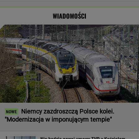
"atakach"
skończy. Tusk
Wyraźny
powołał radę
faworyt
WIADOMOŚCI
wyborów
Niemcy zazdroszczą Polsce kolei.
"Modernizacja w imponującym tempie"