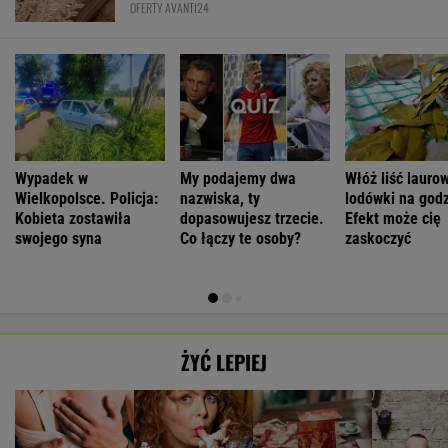
OFERTY AVANTI24
Wypadek w
My podajemy dwa
Włóż liść lauro
Wielkopolsce. Policja:
nazwiska, ty
lodówki na godz
Kobieta zostawiła
dopasowujesz trzecie.
Efekt może cię
swojego syna
Co łączy te osoby?
zaskoczyć
ŻYĆ LEPIEJ