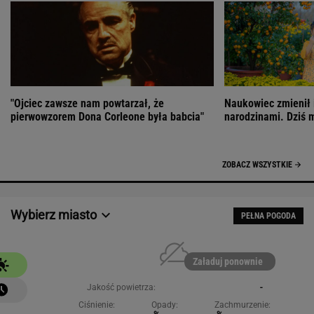
"Ojciec zawsze nam powtarzał, że
Naukowiec zmienił 
pierwowzorem Dona Corleone była babcia"
narodzinami. Dziś 
ZOBACZ WSZYSTKIE
Wybierz miasto
PEŁNA POGODA
Załaduj ponownie
Jakość powietrza:
-
Ciśnienie:
Opady:
Zachmurzenie: