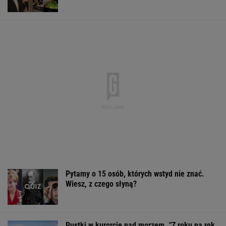
Pytamy o 15 osób, których wstyd nie znać.
Wiesz, z czego słyną?
Pustki w kurorcie nad morzem. "Z roku na rok