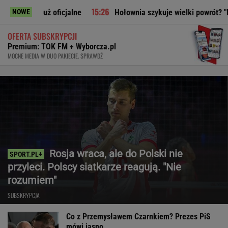
ficjalne
Hołownia szykuje wielki powrót? "Planują polityc
NOWE
OFERTA SUBSKRYPCJI
Premium: TOK FM + Wyborcza.pl
MOCNE MEDIA W DUO PAKIECIE. SPRAWDŹ
Rosja wraca, ale do Polski nie
przyleci. Polscy siatkarze reagują. "Nie
rozumiem"
SUBSKRYPCJA
Co z Przemysławem Czarnkiem? Prezes PiS
mówi jasno