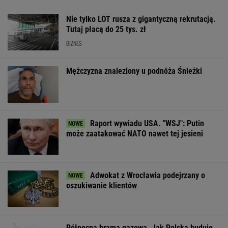
Nie tylko LOT rusza z gigantyczną rekrutacją.
Tutaj płacą do 25 tys. zł
BIZNES
Mężczyzna znaleziony u podnóża Śnieżki
Raport wywiadu USA. "WSJ": Putin
może zaatakować NATO nawet tej jesieni
Adwokat z Wrocławia podejrzany o
oszukiwanie klientów
Północna brama gazowa. Jak Polska buduje