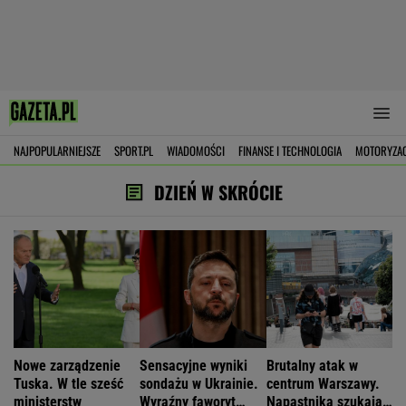
NAJPOPULARNIEJSZE
SPORT.PL
WIADOMOŚCI
FINANSE I TECHNOLOGIA
MOTORYZA
DZIEŃ W SKRÓCIE
Nowe zarządzenie
Sensacyjne wyniki
Brutalny atak w
Tuska. W tle sześć
sondażu w Ukrainie.
centrum Warszawy.
ministerstw
Wyraźny faworyt
Napastnika szukają