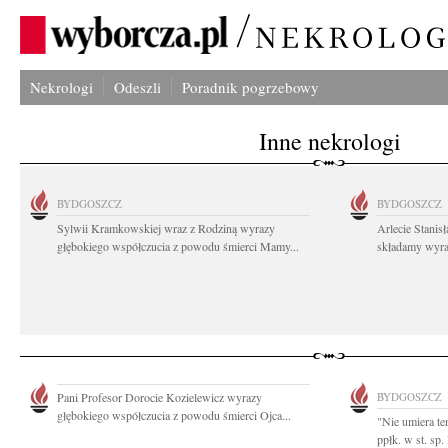
Nekrologi
Odeszli
Poradnik pogrzebowy
Inne nekrologi
BYDGOSZCZ
BYDGOSZCZ
Sylwii Kramkowskiej wraz z Rodziną wyrazy
Arlecie Stanis
głębokiego współczucia z powodu śmierci Mamy...
składamy wyraz
Pani Profesor Dorocie Kozielewicz wyrazy
BYDGOSZCZ
głębokiego współczucia z powodu śmierci Ojca...
"Nie umiera te
ppłk. w st. sp.