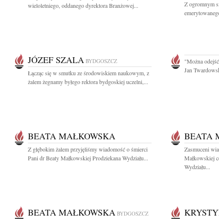
Z ogromnym sm
wieloletniego, oddanego dyrektora Branżowej...
emerytowanego 
JÓZEF SZALA
BYDGOSZCZ
"Można odejść 
Jan Twardowski
Łącząc się w smutku ze środowiskiem naukowym, z
żalem żegnamy byłego rektora bydgoskiej uczelni,...
BEATA MAŁKOWSKA
BEATA
Z głębokim żalem przyjęliśmy wiadomość o śmierci
Zasmuceni wia
Pani dr Beaty Małkowskiej Prodziekana Wydziału...
Małkowskiej c
Wydziału...
BEATA MAŁKOWSKA
KRYSTY
BYDGOSZCZ