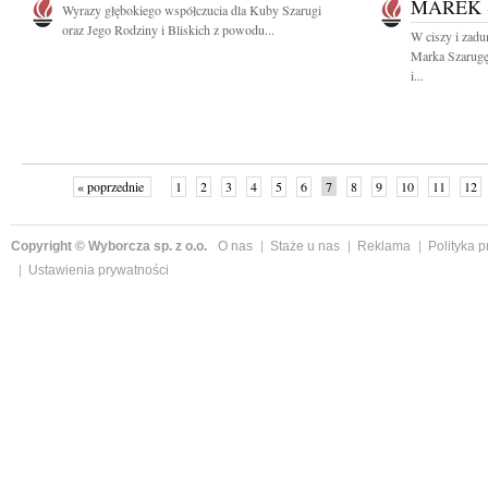
MAREK
Wyrazy głębokiego współczucia dla Kuby Szarugi
oraz Jego Rodziny i Bliskich z powodu...
W ciszy i zad
Marka Szarugę
i...
« poprzednie
1
2
3
4
5
6
7
8
9
10
11
12
Copyright © Wyborcza sp. z o.o.
O nas
Staże u nas
Reklama
Polityka 
Ustawienia prywatności