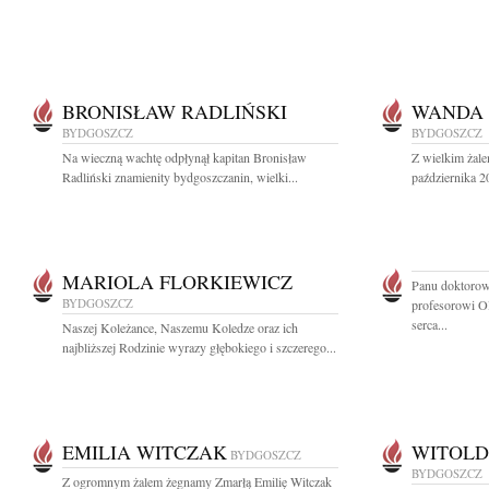
BRONISŁAW RADLIŃSKI
WANDA 
BYDGOSZCZ
BYDGOSZCZ
Na wieczną wachtę odpłynął kapitan Bronisław
Z wielkim żale
Radliński znamienity bydgoszczanin, wielki...
października 2
MARIOLA FLORKIEWICZ
Panu doktorow
BYDGOSZCZ
profesorowi Ol
serca...
Naszej Koleżance, Naszemu Koledze oraz ich
najbliższej Rodzinie wyrazy głębokiego i szczerego...
EMILIA WITCZAK
WITOLD
BYDGOSZCZ
BYDGOSZCZ
Z ogromnym żalem żegnamy Zmarłą Emilię Witczak