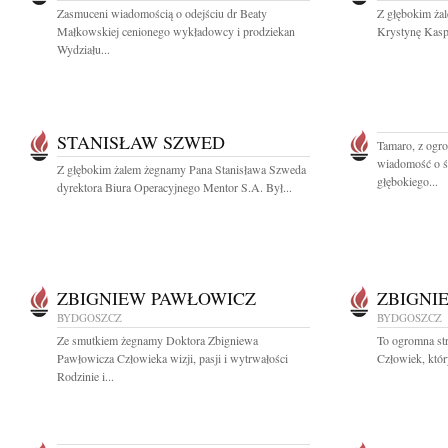
Zasmuceni wiadomością o odejściu dr Beaty
Z głębokim ża
Małkowskiej cenionego wykładowcy i prodziekan
Krystynę Kasp
Wydziału...
STANISŁAW SZWED
Tamaro, z ogr
wiadomość o ś
Z głębokim żalem żegnamy Pana Stanisława Szweda
głębokiego...
dyrektora Biura Operacyjnego Mentor S.A. Był...
ZBIGNIEW PAWŁOWICZ
ZBIGNI
BYDGOSZCZ
BYDGOSZCZ
Ze smutkiem żegnamy Doktora Zbigniewa
To ogromna str
Pawłowicza Człowieka wizji, pasji i wytrwałości
Człowiek, któr
Rodzinie i...