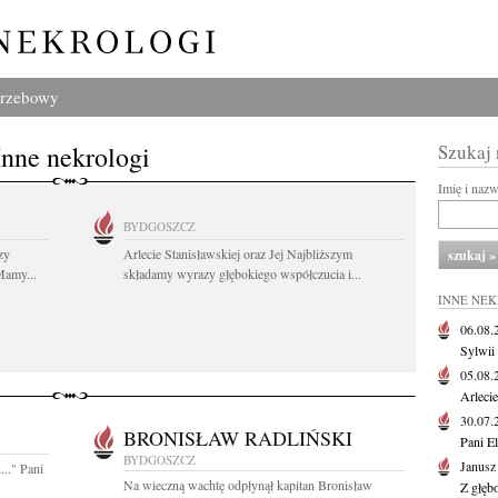
grzebowy
Inne nekrologi
Szukaj
Imię i naz
BYDGOSZCZ
zy
Arlecie Stanisławskiej oraz Jej Najbliższym
Mamy...
składamy wyrazy głębokiego współczucia i...
INNE NE
06.08
Sylwii
05.08
Arlecie
30.07
BRONISŁAW RADLIŃSKI
Pani El
BYDGOSZCZ
Janusz
..." Pani
Na wieczną wachtę odpłynął kapitan Bronisław
Z głęb