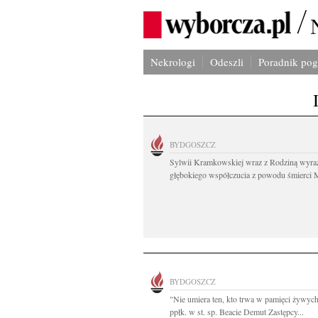
Nekrologi
Odeszli
Poradnik po
BYDGOSZCZ
Sylwii Kramkowskiej wraz z Rodziną wyra
głębokiego współczucia z powodu śmierci 
BYDGOSZCZ
"Nie umiera ten, kto trwa w pamięci żywych
ppłk. w st. sp. Beacie Demut Zastępcy...