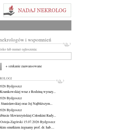
 nekrologów i wspomnień
wisko lub numer ogłoszenia:
+ szukanie zaawansowane
KROLOGI
.2026
Bydgoszcz
 Kramkowskiej wraz z Rodziną wyrazy...
.2026
Bydgoszcz
 Stanisławskiej oraz Jej Najbliższym...
.2026
Bydgoszcz
żbiecie Skwierzyńskiej Członkini Rady...
 Ostoja-Zagórski
15.07.2026
Bydgoszcz
okim smutkiem żegnamy prof. dr. hab....