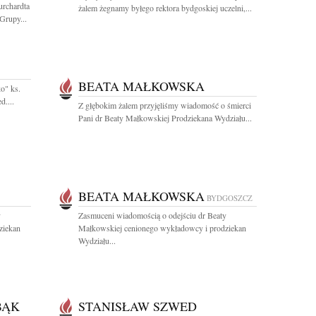
rchardta
żalem żegnamy byłego rektora bydgoskiej uczelni,...
Grupy...
BEATA MAŁKOWSKA
o" ks.
d....
Z głębokim żalem przyjęliśmy wiadomość o śmierci
Pani dr Beaty Małkowskiej Prodziekana Wydziału...
BEATA MAŁKOWSKA
BYDGOSZCZ
y
Zasmuceni wiadomością o odejściu dr Beaty
ziekan
Małkowskiej cenionego wykładowcy i prodziekan
Wydziału...
BĄK
STANISŁAW SZWED