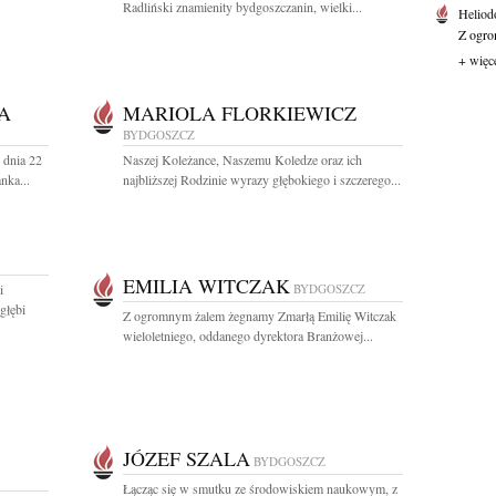
Radliński znamienity bydgoszczanin, wielki...
Heliod
Z ogro
+ więc
A
MARIOLA FLORKIEWICZ
BYDGOSZCZ
 dnia 22
Naszej Koleżance, Naszemu Koledze oraz ich
nka...
najbliższej Rodzinie wyrazy głębokiego i szczerego...
EMILIA WITCZAK
i
BYDGOSZCZ
głębi
Z ogromnym żalem żegnamy Zmarłą Emilię Witczak
wieloletniego, oddanego dyrektora Branżowej...
JÓZEF SZALA
BYDGOSZCZ
Łącząc się w smutku ze środowiskiem naukowym, z