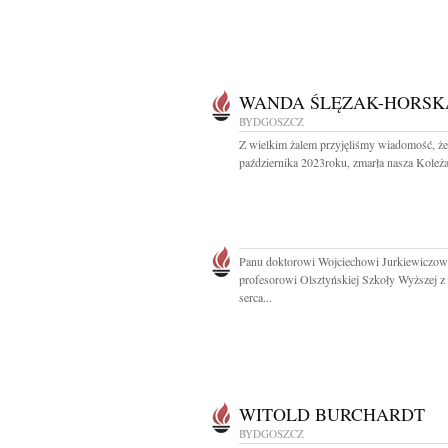
WANDA ŚLĘZAK-HORSK
BYDGOSZCZ
Z wielkim żalem przyjęliśmy wiadomość, że
października 2023roku, zmarła nasza Koleża
Panu doktorowi Wojciechowi Jurkiewiczow
profesorowi Olsztyńskiej Szkoły Wyższej z 
serca...
WITOLD BURCHARDT
BYDGOSZCZ