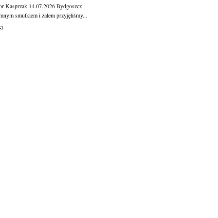
or Kasprzak
14.07.2026
Bydgoszcz
mnym smutkiem i żalem przyjęliśmy...
ej