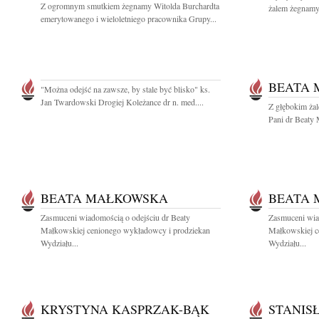
Z ogromnym smutkiem żegnamy Witolda Burchardta
żalem żegnamy 
emerytowanego i wieloletniego pracownika Grupy...
BEATA
"Można odejść na zawsze, by stale być blisko" ks.
Jan Twardowski Drogiej Koleżance dr n. med....
Z głębokim ża
Pani dr Beaty 
BEATA MAŁKOWSKA
BEATA
Zasmuceni wiadomością o odejściu dr Beaty
Zasmuceni wia
Małkowskiej cenionego wykładowcy i prodziekan
Małkowskiej c
Wydziału...
Wydziału...
KRYSTYNA KASPRZAK-BĄK
STANIS