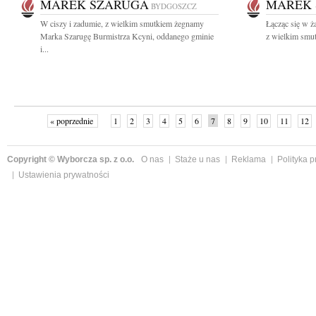
MAREK SZARUGA
MAREK
BYDGOSZCZ
W ciszy i zadumie, z wielkim smutkiem żegnamy
Łącząc się w ż
Marka Szarugę Burmistrza Kcyni, oddanego gminie
z wielkim smu
i...
« poprzednie
1
2
3
4
5
6
7
8
9
10
11
12
Copyright © Wyborcza sp. z o.o.
O nas
Staże u nas
Reklama
Polityka 
Ustawienia prywatności