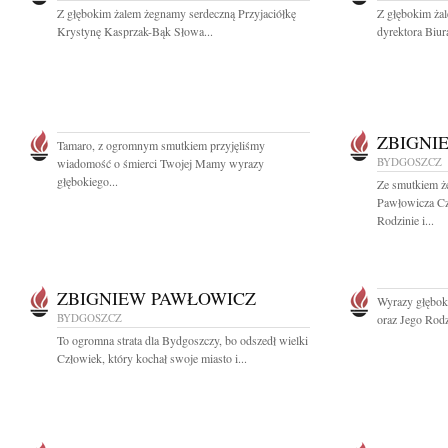
Z głębokim żalem żegnamy serdeczną Przyjaciółkę
Z głębokim ża
Krystynę Kasprzak-Bąk Słowa...
dyrektora Biur
ZBIGNI
Tamaro, z ogromnym smutkiem przyjęliśmy
BYDGOSZCZ
wiadomość o śmierci Twojej Mamy wyrazy
głębokiego...
Ze smutkiem ż
Pawłowicza Czł
Rodzinie i...
ZBIGNIEW PAWŁOWICZ
Wyrazy głębok
BYDGOSZCZ
oraz Jego Rodz
To ogromna strata dla Bydgoszczy, bo odszedł wielki
Człowiek, który kochał swoje miasto i...