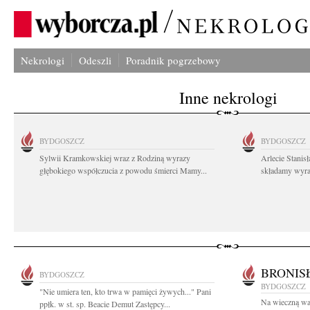
Nekrologi
Odeszli
Poradnik pogrzebowy
Inne nekrologi
BYDGOSZCZ
BYDGOSZCZ
Sylwii Kramkowskiej wraz z Rodziną wyrazy
Arlecie Stanis
głębokiego współczucia z powodu śmierci Mamy...
składamy wyraz
BRONIS
BYDGOSZCZ
BYDGOSZCZ
"Nie umiera ten, kto trwa w pamięci żywych..." Pani
Na wieczną wa
ppłk. w st. sp. Beacie Demut Zastępcy...