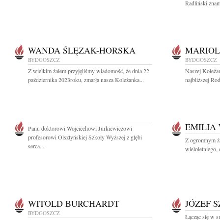
Radliński znam
WANDA ŚLĘZAK-HORSKA
MARIOL
BYDGOSZCZ
BYDGOSZCZ
Z wielkim żalem przyjęliśmy wiadomość, że dnia 22
Naszej Koleża
października 2023roku, zmarła nasza Koleżanka...
najbliższej Ro
EMILIA
Panu doktorowi Wojciechowi Jurkiewiczowi
profesorowi Olsztyńskiej Szkoły Wyższej z głębi
Z ogromnym ża
serca...
wieloletniego,
WITOLD BURCHARDT
JÓZEF 
BYDGOSZCZ
Łącząc się w 