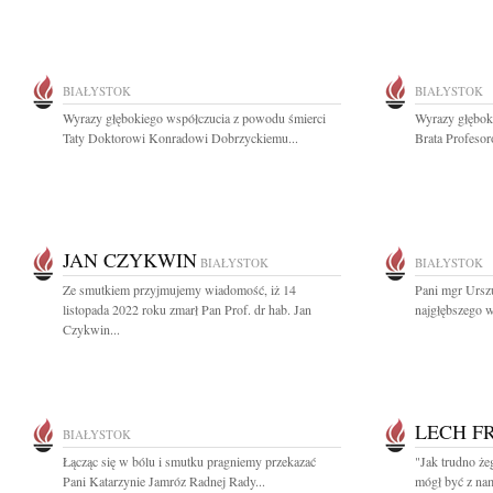
BIAŁYSTOK
BIAŁYSTOK
Wyrazy głębokiego współczucia z powodu śmierci
Wyrazy głębok
Taty Doktorowi Konradowi Dobrzyckiemu...
Brata Profeso
JAN CZYKWIN
BIAŁYSTOK
BIAŁYSTOK
Ze smutkiem przyjmujemy wiadomość, iż 14
Pani mgr Ursz
listopada 2022 roku zmarł Pan Prof. dr hab. Jan
najgłębszego w
Czykwin...
LECH F
BIAŁYSTOK
Łącząc się w bólu i smutku pragniemy przekazać
"Jak trudno że
Pani Katarzynie Jamróz Radnej Rady...
mógł być z nam