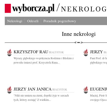
Nekrologi
Odeszli
Poradnik pogrzebowy
Inne nekrologi
KRZYSZTOF RAU
JERZY
BIAŁYSTOK
BI
Wyrazy głębokiego współczucia Rodzinie i Bliskim z
Pani Prof. dr 
powodu śmierci prof. Krzysztofa Raua...
głębokiego wsp
JERZY JAN JANICA
EUGENI
BIAŁYSTOK
"Nikt nie umiera na ziemi, dopóki żyje w sercach
Maciej, Piotr 
tych, którzy zostają" Z wielkim...
swojego Ojca d