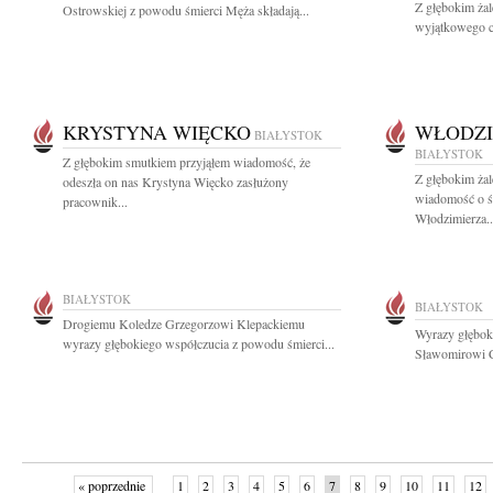
Z głębokim ża
Ostrowskiej z powodu śmierci Męża składają...
wyjątkowego cz
KRYSTYNA WIĘCKO
WŁODZI
BIAŁYSTOK
BIAŁYSTOK
Z głębokim smutkiem przyjąłem wiadomość, że
Z głębokim żal
odeszła on nas Krystyna Więcko zasłużony
wiadomość o ś
pracownik...
Włodzimierza..
BIAŁYSTOK
BIAŁYSTOK
Drogiemu Koledze Grzegorzowi Klepackiemu
Wyrazy głębok
wyrazy głębokiego współczucia z powodu śmierci...
Sławomirowi C
« poprzednie
1
2
3
4
5
6
7
8
9
10
11
12