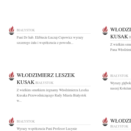
WŁODZI
BIAŁYSTOK
KUSAK
Pani Dr hab. Elżbiecie Łuczaj-Cepowicz wyrazy
B
szczerego żalu i współczucia z powodu...
Z wielkim smu
Pana Włodzimi
WŁODZIMIERZ LESZEK
BIAŁYSTOK
KUSAK
BIAŁYSTOK
Wyrazy głębok
naszej Koleżan
Z wielkim smutkiem żegnamy Włodzimierza Leszka
Kusaka Przewodniczącego Rady Miasta Białystok
w...
WŁODZI
BIAŁYSTOK
BIAŁYSTOK
Wyrazy współczucia Pani Profesor Lucynie