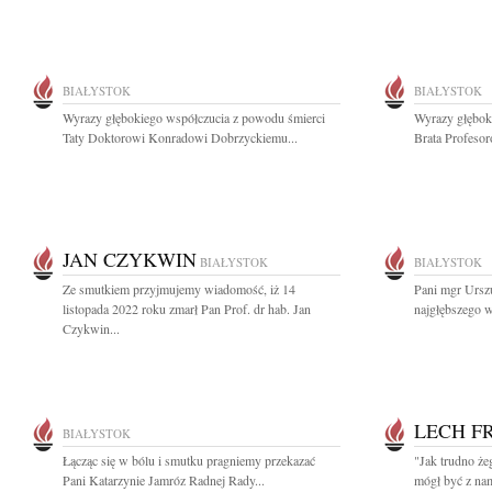
BIAŁYSTOK
BIAŁYSTOK
Wyrazy głębokiego współczucia z powodu śmierci
Wyrazy głębok
Taty Doktorowi Konradowi Dobrzyckiemu...
Brata Profeso
JAN CZYKWIN
BIAŁYSTOK
BIAŁYSTOK
Ze smutkiem przyjmujemy wiadomość, iż 14
Pani mgr Ursz
listopada 2022 roku zmarł Pan Prof. dr hab. Jan
najgłębszego w
Czykwin...
LECH F
BIAŁYSTOK
Łącząc się w bólu i smutku pragniemy przekazać
"Jak trudno że
Pani Katarzynie Jamróz Radnej Rady...
mógł być z nam