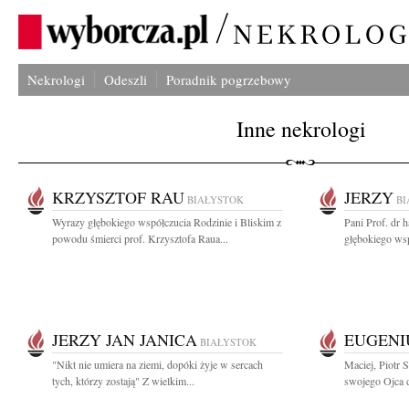
Nekrologi
Odeszli
Poradnik pogrzebowy
Inne nekrologi
KRZYSZTOF RAU
JERZY
BIAŁYSTOK
BI
Wyrazy głębokiego współczucia Rodzinie i Bliskim z
Pani Prof. dr 
powodu śmierci prof. Krzysztofa Raua...
głębokiego wsp
JERZY JAN JANICA
EUGENI
BIAŁYSTOK
"Nikt nie umiera na ziemi, dopóki żyje w sercach
Maciej, Piotr 
tych, którzy zostają" Z wielkim...
swojego Ojca d