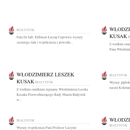
WŁODZI
BIAŁYSTOK
KUSAK
Pani Dr hab. Elżbiecie Łuczaj-Cepowicz wyrazy
B
szczerego żalu i współczucia z powodu...
Z wielkim smu
Pana Włodzimi
WŁODZIMIERZ LESZEK
BIAŁYSTOK
KUSAK
BIAŁYSTOK
Wyrazy głębok
naszej Koleżan
Z wielkim smutkiem żegnamy Włodzimierza Leszka
Kusaka Przewodniczącego Rady Miasta Białystok
w...
WŁODZI
BIAŁYSTOK
BIAŁYSTOK
Wyrazy współczucia Pani Profesor Lucynie