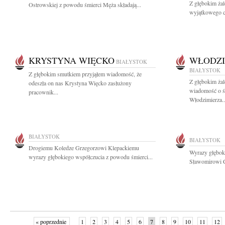
Z głębokim ża
Ostrowskiej z powodu śmierci Męża składają...
wyjątkowego cz
KRYSTYNA WIĘCKO
WŁODZI
BIAŁYSTOK
BIAŁYSTOK
Z głębokim smutkiem przyjąłem wiadomość, że
Z głębokim żal
odeszła on nas Krystyna Więcko zasłużony
wiadomość o ś
pracownik...
Włodzimierza..
BIAŁYSTOK
BIAŁYSTOK
Drogiemu Koledze Grzegorzowi Klepackiemu
Wyrazy głębok
wyrazy głębokiego współczucia z powodu śmierci...
Sławomirowi C
« poprzednie
1
2
3
4
5
6
7
8
9
10
11
12