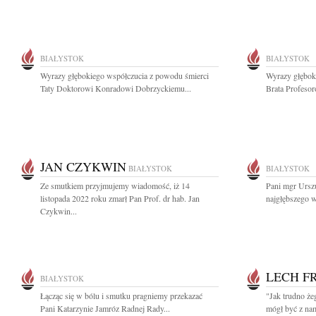
BIAŁYSTOK
BIAŁYSTOK
Wyrazy głębokiego współczucia z powodu śmierci
Wyrazy głębok
Taty Doktorowi Konradowi Dobrzyckiemu...
Brata Profeso
JAN CZYKWIN
BIAŁYSTOK
BIAŁYSTOK
Ze smutkiem przyjmujemy wiadomość, iż 14
Pani mgr Ursz
listopada 2022 roku zmarł Pan Prof. dr hab. Jan
najgłębszego w
Czykwin...
LECH F
BIAŁYSTOK
Łącząc się w bólu i smutku pragniemy przekazać
"Jak trudno że
Pani Katarzynie Jamróz Radnej Rady...
mógł być z nam