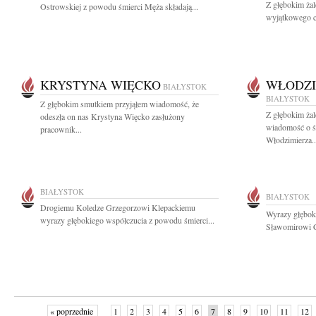
Z głębokim ża
Ostrowskiej z powodu śmierci Męża składają...
wyjątkowego cz
KRYSTYNA WIĘCKO
WŁODZI
BIAŁYSTOK
BIAŁYSTOK
Z głębokim smutkiem przyjąłem wiadomość, że
Z głębokim żal
odeszła on nas Krystyna Więcko zasłużony
wiadomość o ś
pracownik...
Włodzimierza..
BIAŁYSTOK
BIAŁYSTOK
Drogiemu Koledze Grzegorzowi Klepackiemu
Wyrazy głębok
wyrazy głębokiego współczucia z powodu śmierci...
Sławomirowi C
« poprzednie
1
2
3
4
5
6
7
8
9
10
11
12