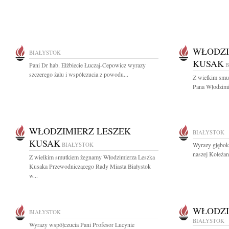
WŁODZI
BIAŁYSTOK
KUSAK
Pani Dr hab. Elżbiecie Łuczaj-Cepowicz wyrazy
B
szczerego żalu i współczucia z powodu...
Z wielkim smu
Pana Włodzimi
WŁODZIMIERZ LESZEK
BIAŁYSTOK
KUSAK
BIAŁYSTOK
Wyrazy głębok
naszej Koleżan
Z wielkim smutkiem żegnamy Włodzimierza Leszka
Kusaka Przewodniczącego Rady Miasta Białystok
w...
WŁODZI
BIAŁYSTOK
BIAŁYSTOK
Wyrazy współczucia Pani Profesor Lucynie