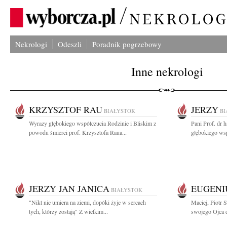
Nekrologi
Odeszli
Poradnik pogrzebowy
Inne nekrologi
KRZYSZTOF RAU
JERZY
BIAŁYSTOK
BI
Wyrazy głębokiego współczucia Rodzinie i Bliskim z
Pani Prof. dr 
powodu śmierci prof. Krzysztofa Raua...
głębokiego wsp
JERZY JAN JANICA
EUGENI
BIAŁYSTOK
"Nikt nie umiera na ziemi, dopóki żyje w sercach
Maciej, Piotr 
tych, którzy zostają" Z wielkim...
swojego Ojca d