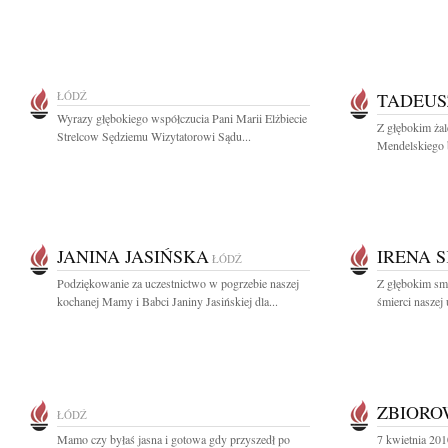
ŁÓDŹ
TADEUS
Wyrazy głębokiego współczucia Pani Marii Elżbiecie
Z głębokim ża
Strelcow Sędziemu Wizytatorowi Sądu...
Mendelskiego b
JANINA JASIŃSKA
IRENA 
ŁÓDŹ
Podziękowanie za uczestnictwo w pogrzebie naszej
Z głębokim sm
kochanej Mamy i Babci Janiny Jasińskiej dla...
śmierci naszej 
ZBIOR
ŁÓDŹ
Mamo czy byłaś jasna i gotowa gdy przyszedł po
7 kwietnia 201