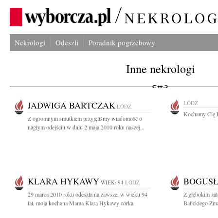
Nekrologi
Odeszli
Poradnik pogrzebowy
Inne nekrologi
JADWIGA BARTCZAK
ŁÓDŹ
ŁÓDŹ
Kochamy Cię D
Z ogromnym smutkiem przyjęliśmy wiadomość o
nagłym odejściu w dniu 2 maja 2010 roku naszej...
KLARA HYKAWY
BOGUSŁ
WIEK: 94
ŁÓDŹ
29 marca 2010 roku odeszła na zawsze, w wieku 94
Z głębokim ża
lat, moja kochana Mama Klara Hykawy córka
Balickiego Zma