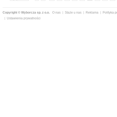
»
Copyright © Wyborcza sp. z o.o.
O nas
Staże u nas
Reklama
Polityka 
Ustawienia prywatności