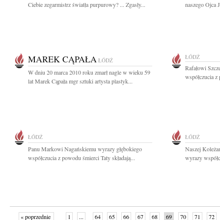
Ciebie zegarmistrz światła purpurowy? ... Zgasły...
naszego Ojca J
MAREK CĄPAŁA
ŁÓDŹ
ŁÓDŹ
Rafałowi Szcz
W dniu 20 marca 2010 roku zmarł nagle w wieku 59
współczucia z 
lat Marek Cąpała mgr sztuki artysta plastyk...
ŁÓDŹ
ŁÓDŹ
Panu Markowi Nagańskiemu wyrazy głębokiego
Naszej Koleża
współczucia z powodu śmierci Taty składają...
wyrazy współcz
« poprzednie
1
...
64
65
66
67
68
69
70
71
72