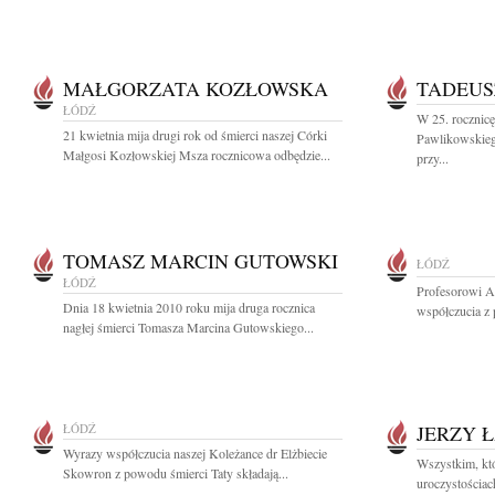
MAŁGORZATA KOZŁOWSKA
TADEUS
ŁÓDŹ
W 25. rocznicę
21 kwietnia mija drugi rok od śmierci naszej Córki
Pawlikowskieg
Małgosi Kozłowskiej Msza rocznicowa odbędzie...
przy...
TOMASZ MARCIN GUTOWSKI
ŁÓDŹ
ŁÓDŹ
Profesorowi A
Dnia 18 kwietnia 2010 roku mija druga rocznica
współczucia z 
nagłej śmierci Tomasza Marcina Gutowskiego...
ŁÓDŹ
JERZY 
Wyrazy współczucia naszej Koleżance dr Elżbiecie
Wszystkim, któ
Skowron z powodu śmierci Taty składają...
uroczystościac