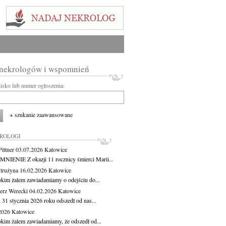
 nekrologów i wspomnień
wisko lub numer ogłoszenia:
+ szukanie zaawansowane
KROLOGI
ittner
03.07.2026
Katowice
IENIE Z okazji 11 rocznicy śmierci Marii...
Strużyna
16.02.2026
Katowice
okim żalem zawiadamiamy o odejściu do...
erz Werecki
04.02.2026
Katowice
 31 stycznia 2026 roku odszedł od nas...
.2026
Katowice
okim żalem zawiadamiamy, że odszedł od...