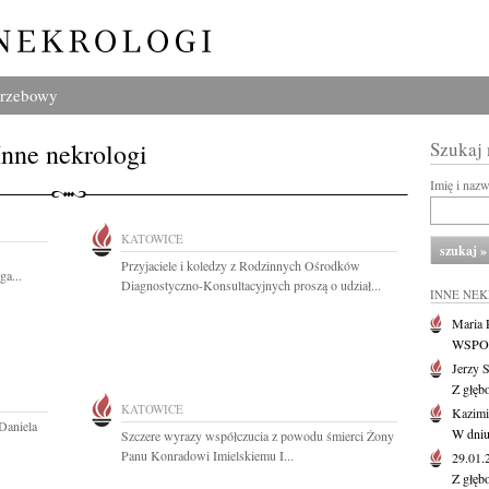
grzebowy
Inne nekrologi
Szukaj
Imię i naz
KATOWICE
Przyjaciele i koledzy z Rodzinnych Ośrodków
a...
Diagnostyczno-Konsultacyjnych proszą o udział...
INNE NE
Maria P
WSPOMN
Jerzy 
Z głęb
KATOWICE
Kazimi
Daniela
W dniu
Szczere wyrazy współczucia z powodu śmierci Żony
Panu Konradowi Imielskiemu I...
29.01
Z głęb