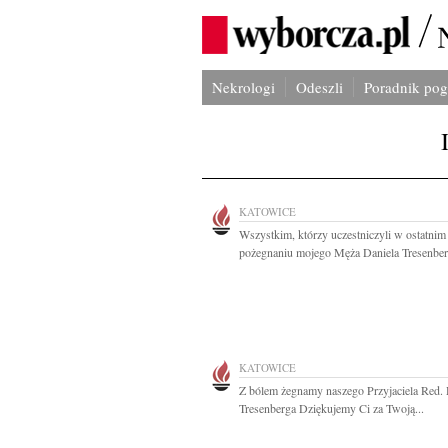
Nekrologi
Odeszli
Poradnik po
KATOWICE
Wszystkim, którzy uczestniczyli w ostatnim
pożegnaniu mojego Męża Daniela Tresenberg
KATOWICE
Z bólem żegnamy naszego Przyjaciela Red. 
Tresenberga Dziękujemy Ci za Twoją...