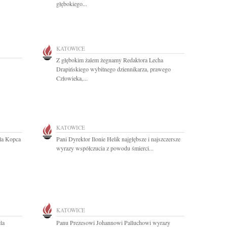
głębokiego...
KATOWICE
Z głębokim żalem żegnamy Redaktora Lecha
Drapińskiego wybitnego dziennikarza, prawego
Człowieka,...
KATOWICE
ela Kopca
Pani Dyrektor Ilonie Helik najgłębsze i najszczersze
wyrazy współczucia z powodu śmierci...
KATOWICE
la
Panu Prezesowi Johannowi Palluchowi wyrazy