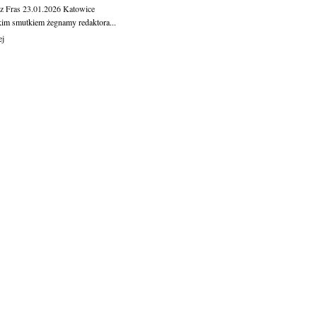
z Fras
23.01.2026
Katowice
kim smutkiem żegnamy redaktora...
ej