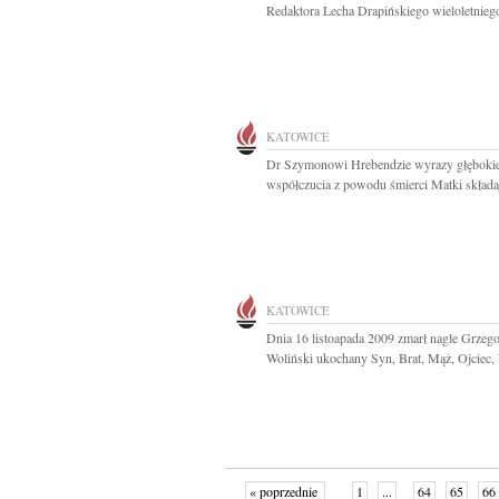
Redaktora Lecha Drapińskiego wieloletniego
KATOWICE
Dr Szymonowi Hrebendzie wyrazy głęboki
współczucia z powodu śmierci Matki składaj
KATOWICE
Dnia 16 listoapada 2009 zmarł nagle Grzeg
Woliński ukochany Syn, Brat, Mąż, Ojciec, 
« poprzednie
1
...
64
65
66