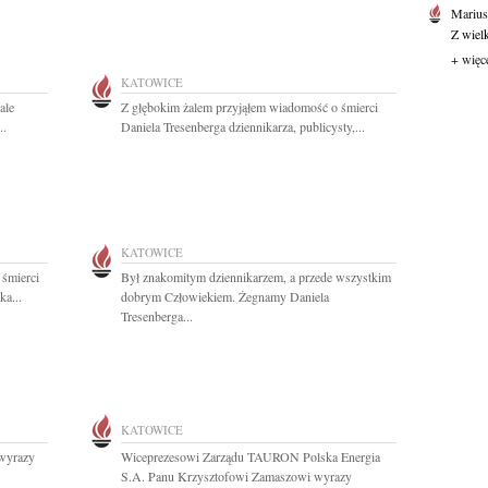
Marius
Z wiel
+ więc
KATOWICE
ale
Z głębokim żalem przyjąłem wiadomość o śmierci
..
Daniela Tresenberga dziennikarza, publicysty,...
KATOWICE
 śmierci
Był znakomitym dziennikarzem, a przede wszystkim
ka...
dobrym Człowiekiem. Żegnamy Daniela
Tresenberga...
KATOWICE
wyrazy
Wiceprezesowi Zarządu TAURON Polska Energia
S.A. Panu Krzysztofowi Zamaszowi wyrazy