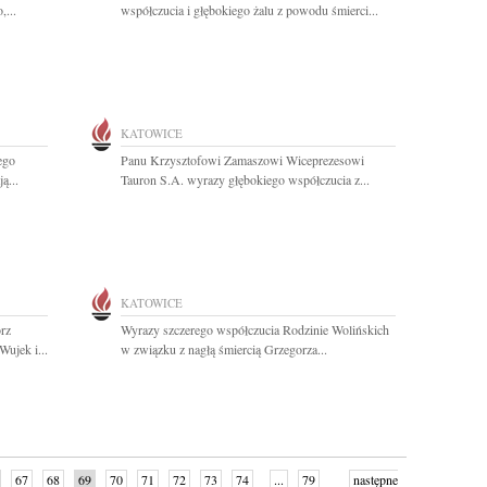
,...
współczucia i głębokiego żalu z powodu śmierci...
KATOWICE
ego
Panu Krzysztofowi Zamaszowi Wiceprezesowi
ą...
Tauron S.A. wyrazy głębokiego współczucia z...
KATOWICE
orz
Wyrazy szczerego współczucia Rodzinie Wolińskich
Wujek i...
w związku z nagłą śmiercią Grzegorza...
67
68
69
70
71
72
73
74
...
79
następne