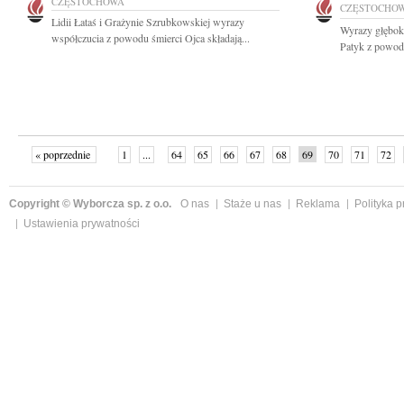
CZĘSTOCHOWA
CZĘSTOCHO
Lidii Łataś i Grażynie Szrubkowskiej wyrazy
Wyrazy głębok
współczucia z powodu śmierci Ojca składają...
Patyk z powodu
« poprzednie
1
...
64
65
66
67
68
69
70
71
72
»
Copyright © Wyborcza sp. z o.o.
O nas
Staże u nas
Reklama
Polityka 
Ustawienia prywatności