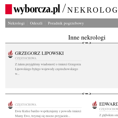
Nekrologi
Odeszli
Poradnik pogrzebowy
Inne nekrologi
GRZEGORZ LIPOWSKI
CZĘSTOCHOWA
Z żalem przyjęliśmy wiadomość o śmierci Grzegorza
Lipowskiego byłego wojewody częstochowskiego
w...
EDWARD
CZĘSTOCHOWA
CZĘSTOCHO
Ewie Kulisz bardzo współczujemy z powodu śmierci
Z głębokim smu
Mamy Ewo, trzymaj się mocno przyjaciele...