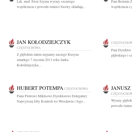
Lek. med. Ewie Szyma wyrazy szczerego
Pani Bożenie Z
współczucia z powodu śmierci Siostry składają...
współczucia z 
JAN KOŁODZIEJCZYK
CZĘSTOCHO
CZĘSTOCHOWA
Pani Dyrektor
Z głębokim żalem żegnamy naszego Kuzyna
głębokiego i s
zmarłego 7 stycznia 2013 roku Janka
Kołodziejczyka...
HUBERT POTEMPA
JANUSZ
CZĘSTOCHOWA
CZĘSTOCHO
Panu Piotrowi Miklisowi Dyrektorowi Delegatury
Wyrazy głęboki
Najwyższej Izby Kontroli we Wrocławiu i Jego...
powodu śmierci