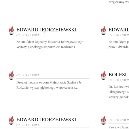
przyjęliśmy wi
EDWARD JĘDRZEJEWSKI
EDWARD
CZĘSTOCHOWA
CZĘSTOCHO
Ze smutkiem żegnamy Edwarda Jędrzejewskiego
Ze smutkiem pr
Wyrazy głębokiego współczucia Rodzinie i...
praw Edwarda 
BOLESŁ
CZĘSTOCHOWA
CZĘSTOCHO
Drogiej naszym sercom Małgorzacie Szeląg i Jej
Dr. Lesławowi
Rodzinie wyrazy głębokiego współczucia z...
Okręgowego S
wyrazy głęboki
EDWARD JĘDRZEJEWSKI
CZĘSTOCHO
CZĘSTOCHOWA
Pawłowi Jamsk