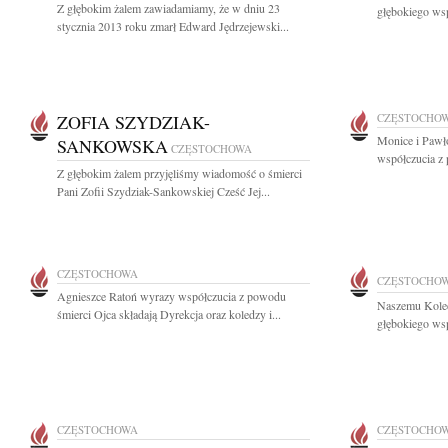
Z głębokim żalem zawiadamiamy, że w dniu 23
głębokiego wsp
stycznia 2013 roku zmarł Edward Jędrzejewski...
ZOFIA SZYDZIAK-
CZĘSTOCHO
Monice i Pawł
SANKOWSKA
CZĘSTOCHOWA
współczucia z 
Z głębokim żalem przyjęliśmy wiadomość o śmierci
Pani Zofii Szydziak-Sankowskiej Cześć Jej...
CZĘSTOCHOWA
CZĘSTOCHO
Agnieszce Ratoń wyrazy współczucia z powodu
Naszemu Kole
śmierci Ojca składają Dyrekcja oraz koledzy i...
głębokiego wsp
CZĘSTOCHOWA
CZĘSTOCHO