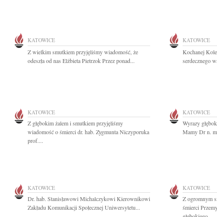
KATOWICE
KATOWICE
Z wielkim smutkiem przyjęliśmy wiadomość, że
Kochanej Kole
odeszła od nas Elżbieta Pietrzok Przez ponad...
serdecznego ws
KATOWICE
KATOWICE
Z głębokim żalem i smutkiem przyjęliśmy
Wyrazy głębok
wiadomość o śmierci dr. hab. Zygmunta Niczyporuka
Mamy Dr n. me
prof....
KATOWICE
KATOWICE
Dr. hab. Stanisławowi Michalczykowi Kierownikowi
Z ogromnym s
Zakładu Komunikacji Społecznej Uniwersytetu...
śmierci Przem
głębokiego...