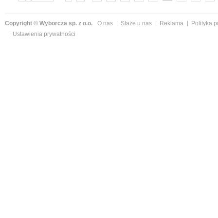
»
Copyright © Wyborcza sp. z o.o.
O nas
Staże u nas
Reklama
Polityka 
Ustawienia prywatności