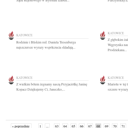
Sądu Rejonowego w Bytomiu Izabeli...
Ptaszyńskiej-Za
KATOWICE
KATOWICE
Z głębokim żal
Rodzinie i Bliskim red. Daniela Tresenberga
Węgrzynka nau
najszczersze wyrazy współczucia składają...
Prodziekana...
KATOWICE
KATOWICE
Z wielkim bólem żegnamy naszą Przyjaciółkę Janinę
Mariolu w tej 
Kopacz Dziękujemy Ci, Janeczko,...
szczere wyrazy
« poprzednie
1
...
63
64
65
66
67
68
69
70
71