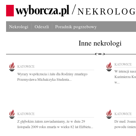
Nekrologi
Odeszli
Poradnik pogrzebowy
Inne nekrologi
KATOWICE
KATOWICE
W intencji nas
Wyrazy współczucia i żalu dla Rodziny zmarłego
Kazimierza Ku
Przemysława Michalczyka Studenta...
w...
KATOWICE
KATOWICE
Z głębokim żalem zawiadamiamy, że w dniu 29
Dr med. Joann
listopada 2009 roku zmarła w wieku 82 lat Elżbieta...
powodu śmierci