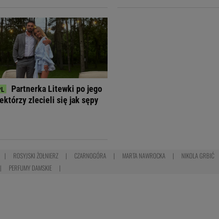
Partnerka Litewki po jego
ektórzy zlecieli się jak sępy
ROSYJSKI ŻOŁNIERZ
CZARNOGÓRA
MARTA NAWROCKA
NIKOLA GRBIĆ
PERFUMY DAMSKIE