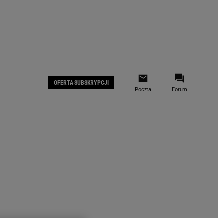
 IOS
Gazeta.pl na Facebooku
OFERTA SUBSKRYPCJI
Poczta
Forum
ZA
WYDARZENIA GOSPODARCZE
LOKALNE
Białystok
Bielsko-Biała
stki
Bydgoszcz
moda
Częstochowa
uże buty
Gorzów Wielkopolski
ecka
Katowice