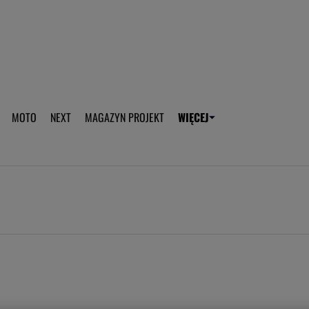
aplikację Gazeta - Android
Pobierz aplikację Gazeta -
MOTO
NEXT
MAGAZYN PROJEKT
WIĘCEJ
T
PLOTEK
SPORT.PL
HOROSKOPY
WEEKEND
TOK FM
WYBORC
ROZRYWKA
ŻYCIE I STYL
Gwiazdy Mundialu
Fryzury
Plotek
Makijaż
Gry online
Magia - Ciekawo
Historie
Wiadomości - 
WAGs
Sposób na za d
Anna Lewandowska
Gorączka u dzi