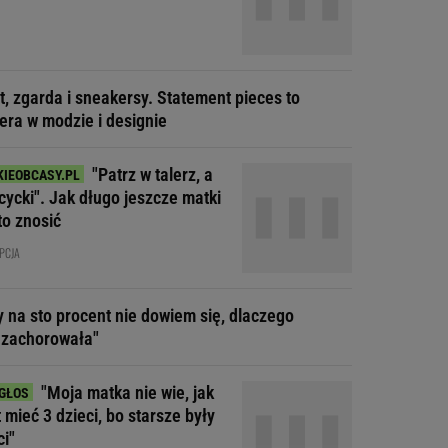
t, zgarda i sneakersy. Statement pieces to
era w modzie i designie
"Patrz w talerz, a
cycki". Jak długo jeszcze matki
to znosić
PCJA
y na sto procent nie dowiem się, dlaczego
 zachorowała"
"Moja matka nie wie, jak
t mieć 3 dzieci, bo starsze były
ci"