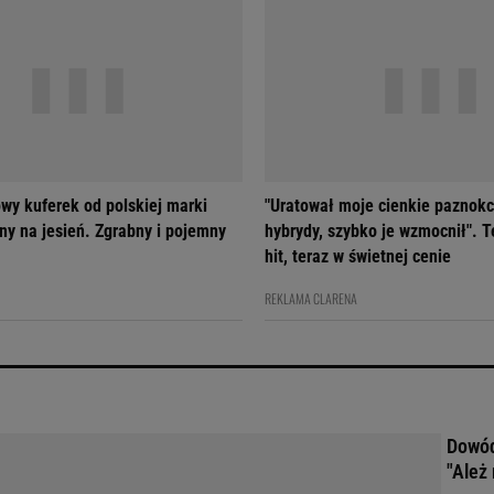
wy kuferek od polskiej marki
"Uratował moje cienkie paznokc
ny na jesień. Zgrabny i pojemny
hybrydy, szybko je wzmocnił". T
hit, teraz w świetnej cenie
REKLAMA CLARENA
Dowód
"Ależ 