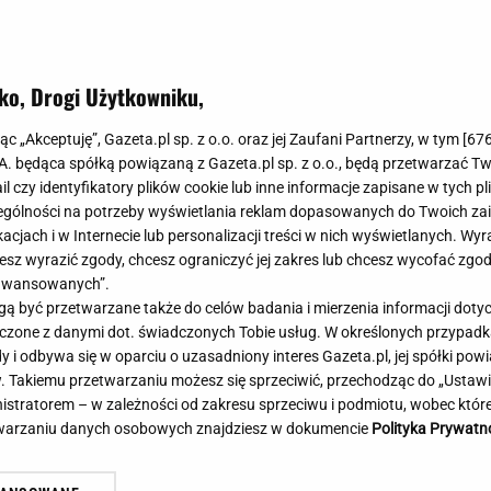
Meghan Markle
Krzesełka do ka
Magda Gessler
Łóżka dla dzieci
Barbara Kurdej-Szatan
Foteliki samoc
ko, Drogi Użytkowniku,
Księżna Kate
Przepisy
Porady
Jak zrobić?
jąc „Akceptuję”, Gazeta.pl sp. z o.o. oraz jej Zaufani Partnerzy, w tym [
67
.A. będąca spółką powiązaną z Gazeta.pl sp. z o.o., będą przetwarzać T
Na czasie
Grzyby
ail czy identyfikatory plików cookie lub inne informacje zapisane w tych p
Memy
Koronawirus
gólności na potrzeby wyświetlania reklam dopasowanych do Twoich zain
Radio Zet
Porady - Zdrowi
acjach i w Internecie lub personalizacji treści w nich wyświetlanych. Wyr
Radio Pogoda
Sukienki jeanso
cesz wyrazić zgody, chcesz ograniczyć jej zakres lub chcesz wycofać zgo
Radio internetowe
Torebki worki
aawansowanych”.
 być przetwarzane także do celów badania i mierzenia informacji dot
Rock Radio
Życzenia
ia: Lider Iranu w krytycznym
Gruźlica w warszawski
 łączone z danymi dot. świadczonych Tobie usług. W określonych przypad
Złote Przeboje
Życzenia urodz
nie. Prezydent miał tajne
przedszkolu. 24 dzieci n
i odbywa się w oparciu o uzasadniony interes Gazeta.pl, jej spółki powi
Chillizet - radio internetowe
Życzenia imien
. Takiemu przetwarzaniu możesz się sprzeciwić, przechodząc do „Ust
tkanie
sanepidu
Podcasty
Newsy, plotki - 
nistratorem – w zależności od zakresu sprzeciwu i podmiotu, wobec które
E-booki - Audiobooki
Lifestyle
etwarzaniu danych osobowych znajdziesz w dokumencie
Polityka Prywatn
Planeta.pl
Co obejrzeć