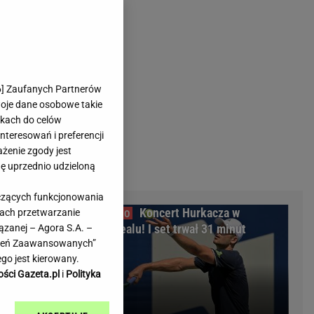
rmienia
Gliwice
Kielce
hodowe
Kraków
Lublin
Łódź
6
] Zaufanych Partnerów
woje dane osobowe takie
Olsztyn
likach do celów
Opole
teresowań i preferencji
e
Płock
ażenie zgody jest
we
Poznań
dę uprzednio udzieloną
Radom
yczących funkcjonowania
Rzeszów
m
Koncert Hurkacza w
kach przetwarzanie
inowe
Sosnowiec
a liście
Montrealu! I set trwał 31 minut
ązanej – Agora S.A. –
inowe
Szczecin
awień Zaawansowanych”
Melo Radio
Toruń
go jest kierowany.
Trójmiasto
ości Gazeta.pl
i
Polityka
Warszawa
Wrocław