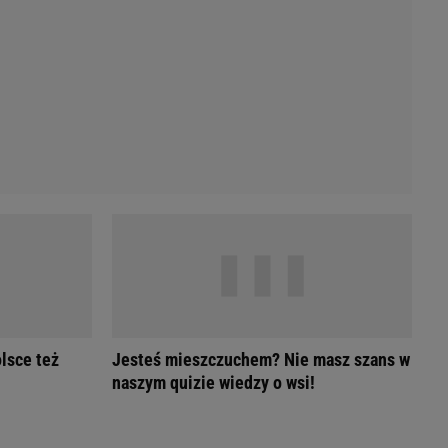
Przetargi
Licytacje komornicze
Komputery Forum
Alkomat online
Kalkulator opłacalności LPG
Przelicznik cm na cale i stopy
Kalkulator momentu obrotowego
Kalkulator mocy
Kalkulator zużycia paliwa
Kalkulator rozmiaru opon
Przelicznik mile na kilometry
olsce też
Jesteś mieszczuchem? Nie masz szans w
naszym quizie wiedzy o wsi!