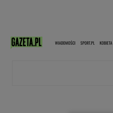
Poczta - Logowanie
Pobierz 
WIADOMOŚCI
SPORT.PL
KOBIETA
DZIECKO
KOBIETA
KULTURA
NEX
WIADOMOŚCI
SPORT
G.PL
Skoki narciarskie
Haps.pl
Ekstraklasa
Wiadomości ze świata
Bundesliga
Sport wiadomości
Liga Mistrzów
Horoskop
Liga Europy
Papież Franiszek
Koszykówka