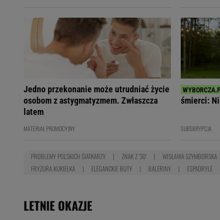
Jedno przekonanie może utrudniać życie
osobom z astygmatyzmem. Zwłaszcza
śmierci: Ni
latem
MATERIAŁ PROMOCYJNY
SUBSKRYPCJA
PROBLEMY POLSKICH SIATKARZY
ZNAK Z '30'
WISŁAWA SZYMBORSKA
FRYZURA KUKIEŁKA
ELEGANCKIE BUTY
BALERINY
ESPADRYLE
LETNIE OKAZJE