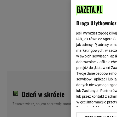
Wiadomości z Polski
Tenis
Plotki na topie
Sporty Walki
Niedziela handlowa
Siatkówka
Droga Użytkownicz
Informacje na bieżąco
PlusLiga
Metro Warszawa
Lekkoatletyka
jeśli wyrazisz zgodę klika
IAB, jak również Agora S
Duży Format
Kolarstwo
jak adresy IP, adresy e-m
Pogoda Warszawa
Bieganie
marketingowych, w szcze
Pogoda Kraków
Trening - ćwiczenia
w swoich serwisach, aplik
Pogoda Gdańsk
Ćwiczenia
dobrowolne. Jeśli nie ch
Pogoda Poznań
Dieta - Odżywianie
przejdź do „Ustawień Z
Twoje dane osobowe mogą
Pogoda Wrocław
Jak schudnąć?
Med
serwisów i aplikacji lub
Gazeta na X
Sport - Fitness
sta
danych nie wymaga zgody 
Fitness
lub Zaufanych Partnerów
spo
Dzień w skrócie
F1 - Formuła 1
lub przez kontakt z admi
Więcej informacji o prz
Zawsze wiesz, co jest naprawdę istotne
Prywatności Agora S.A.