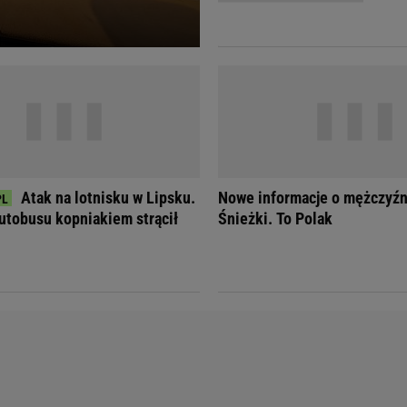
Telewizor LG O
Atak na lotnisku w Lipsku.
Nowe informacje o mężczyźn
utobusu kopniakiem strącił
Śnieżki. To Polak
Doda
Kalkulator Poro
Magda Gessler
Kalendarz dni p
Agnieszka Woźniak-Starak
Kalendarz ciąży