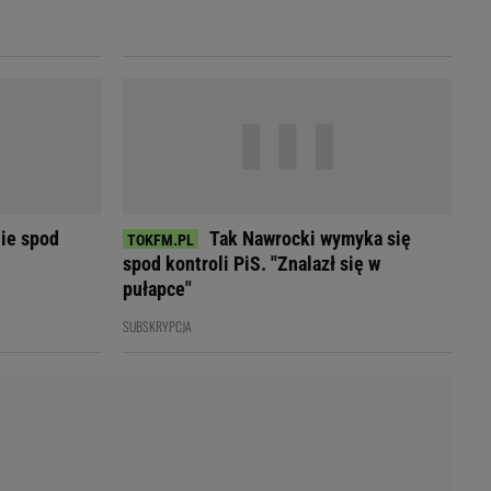
LED
ie spod
Tak Nawrocki wymyka się
spod kontroli PiS. "Znalazł się w
pułapce"
SUBSKRYPCJA
du
Rodzina
łodnych
Wakacje
Sennik