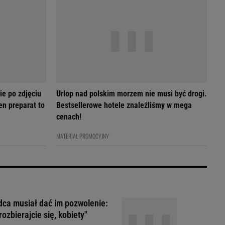
ie po zdjęciu
Urlop nad polskim morzem nie musi być drogi.
en preparat to
Bestsellerowe hotele znaleźliśmy w mega
cenach!
MATERIAŁ PROMOCYJNY
ca musiał dać im pozwolenie:
rozbierajcie się, kobiety"