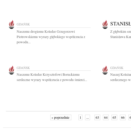
STANIS
GDAŃSK
Naszemu drogiemu Koledze Grzegorzowi
Z głębokim sm
Piotrowskiemu wyrazy głębokiego współczucia z
Stanisława Kar
powodu...
GDAŃSK
GDAŃSK
Naszemu Koledze Krzysztofowi Boruckiemu
Naszej Koleża
serdeczne wyrazy współczucia z powodu śmierci...
serdecznego ws
« poprzednie
1
...
63
64
65
66