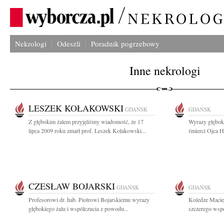
Nekrologi
Odeszli
Poradnik pogrzebowy
Inne nekrologi
LESZEK KOŁAKOWSKI
GDAŃSK
GDAŃSK
Z głębokim żalem przyjęliśmy wiadomość, że 17
Wyrazy głębok
lipca 2009 roku zmarł prof. Leszek Kołakowski...
śmierci Ojca H
CZESŁAW BOJARSKI
GDAŃSK
GDAŃSK
Profesorowi dr. hab. Piotrowi Bojarskiemu wyrazy
Koledze Macie
głębokiego żalu i współczucia z powodu...
szczerego wspó