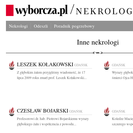
Nekrologi
Odeszli
Poradnik pogrzebowy
Inne nekrologi
LESZEK KOŁAKOWSKI
GDAŃSK
GDAŃSK
Z głębokim żalem przyjęliśmy wiadomość, że 17
Wyrazy głębok
lipca 2009 roku zmarł prof. Leszek Kołakowski...
śmierci Ojca H
CZESŁAW BOJARSKI
GDAŃSK
GDAŃSK
Profesorowi dr. hab. Piotrowi Bojarskiemu wyrazy
Koledze Macie
głębokiego żalu i współczucia z powodu...
szczerego wspó