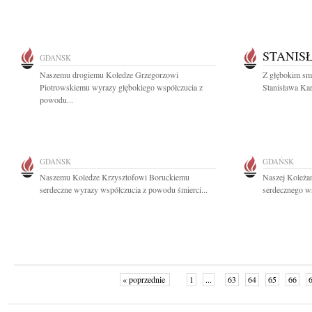
STANIS
GDAŃSK
Naszemu drogiemu Koledze Grzegorzowi
Z głębokim sm
Piotrowskiemu wyrazy głębokiego współczucia z
Stanisława Kar
powodu...
GDAŃSK
GDAŃSK
Naszemu Koledze Krzysztofowi Boruckiemu
Naszej Koleża
serdeczne wyrazy współczucia z powodu śmierci...
serdecznego ws
« poprzednie
1
...
63
64
65
66