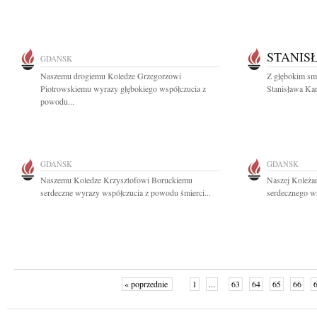
STANIS
GDAŃSK
Naszemu drogiemu Koledze Grzegorzowi
Z głębokim sm
Piotrowskiemu wyrazy głębokiego współczucia z
Stanisława Kar
powodu...
GDAŃSK
GDAŃSK
Naszemu Koledze Krzysztofowi Boruckiemu
Naszej Koleża
serdeczne wyrazy współczucia z powodu śmierci...
serdecznego ws
« poprzednie
1
...
63
64
65
66