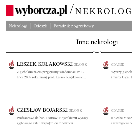
Nekrologi
Odeszli
Poradnik pogrzebowy
Inne nekrologi
LESZEK KOŁAKOWSKI
GDAŃSK
GDAŃSK
Z głębokim żalem przyjęliśmy wiadomość, że 17
Wyrazy głębok
lipca 2009 roku zmarł prof. Leszek Kołakowski...
śmierci Ojca H
CZESŁAW BOJARSKI
GDAŃSK
GDAŃSK
Profesorowi dr. hab. Piotrowi Bojarskiemu wyrazy
Koledze Macie
głębokiego żalu i współczucia z powodu...
szczerego wspó