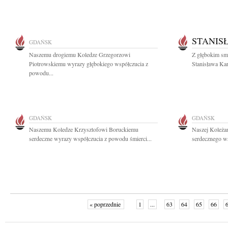
STANIS
GDAŃSK
Naszemu drogiemu Koledze Grzegorzowi
Z głębokim sm
Piotrowskiemu wyrazy głębokiego współczucia z
Stanisława Kar
powodu...
GDAŃSK
GDAŃSK
Naszemu Koledze Krzysztofowi Boruckiemu
Naszej Koleża
serdeczne wyrazy współczucia z powodu śmierci...
serdecznego ws
« poprzednie
1
...
63
64
65
66