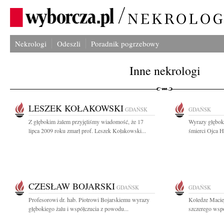
Nekrologi
Odeszli
Poradnik pogrzebowy
Inne nekrologi
LESZEK KOŁAKOWSKI
GDAŃSK
GDAŃSK
Z głębokim żalem przyjęliśmy wiadomość, że 17
Wyrazy głębok
lipca 2009 roku zmarł prof. Leszek Kołakowski...
śmierci Ojca H
CZESŁAW BOJARSKI
GDAŃSK
GDAŃSK
Profesorowi dr. hab. Piotrowi Bojarskiemu wyrazy
Koledze Macie
głębokiego żalu i współczucia z powodu...
szczerego wspó