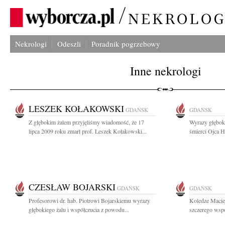
Nekrologi
Odeszli
Poradnik pogrzebowy
Inne nekrologi
LESZEK KOŁAKOWSKI
GDAŃSK
GDAŃSK
Z głębokim żalem przyjęliśmy wiadomość, że 17
Wyrazy głębok
lipca 2009 roku zmarł prof. Leszek Kołakowski...
śmierci Ojca H
CZESŁAW BOJARSKI
GDAŃSK
GDAŃSK
Profesorowi dr. hab. Piotrowi Bojarskiemu wyrazy
Koledze Macie
głębokiego żalu i współczucia z powodu...
szczerego wspó