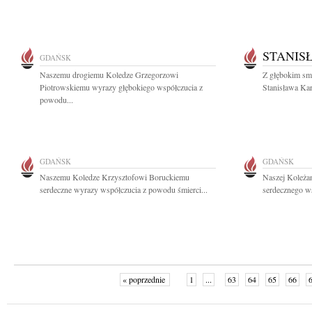
STANIS
GDAŃSK
Naszemu drogiemu Koledze Grzegorzowi
Z głębokim sm
Piotrowskiemu wyrazy głębokiego współczucia z
Stanisława Kar
powodu...
GDAŃSK
GDAŃSK
Naszemu Koledze Krzysztofowi Boruckiemu
Naszej Koleża
serdeczne wyrazy współczucia z powodu śmierci...
serdecznego ws
« poprzednie
1
...
63
64
65
66