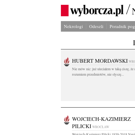
Nekrologi
Odeszli
Poradnik po
HUBERT MORDAWSKI
WR
Nie mów nic: już uleciałem w taką ciszę, że 
rozumiem przedmiotów, nie słyszę...
WOJCIECH-KAZIMIERZ
PILICKI
WROCŁAW
Wojciech-Kazimierz Pilicki 1939-2018 Navi