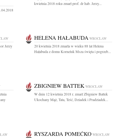
kwietnia 2018 roku zmarł prof. dr hab. Jerzy...
3.04.2018
HELENA HAŁABUDA
CŁAW
WROCŁAW
sor Jerzy
20 kwietnia 2018 zmarła w wieku 88 lat Helena
.
Hałabuda z domu Korneluk Msza święta i pogrzeb...
ZBIGNIEW BATTEK
W
WROCŁAW
etnia
W dniu 12 kwietnia 2018 r. zmarł Zbigniew Battek
wany
Ukochany Mąż, Tata, Teść, Dziadek i Pradziadek...
RYSZARDA POMEĆKO
ŁAW
WROCŁAW