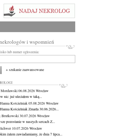
 nekrologów i wspomnień
wisko lub numer ogłoszenia:
+ szukanie zaawansowane
KROLOGI
t Mordawski
06.08.2026
Wrocław
 nic: już uleciałem w taką...
 Hanna Kościelniak
05.08.2026
Wrocław
 Hanna Kościelniak Zmarła 30.06.2026...
 Brutkowski
30.07.2026
Wrocław
sze pozostanie w naszych sercach Z...
Olichwer
10.07.2026
Wrocław
kim żalem zawiadamiamy, że dnia 7 lipca...