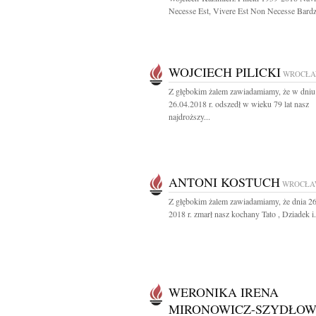
Necesse Est, Vivere Est Non Necesse Bardz
WOJCIECH PILICKI
WROCŁ
Z głębokim żalem zawiadamiamy, że w dniu
26.04.2018 r. odszedł w wieku 79 lat nasz
najdroższy...
ANTONI KOSTUCH
WROCŁA
Z głębokim żalem zawiadamiamy, że dnia 26
2018 r. zmarł nasz kochany Tato , Dziadek i.
WERONIKA IRENA
MIRONOWICZ-SZYDŁO