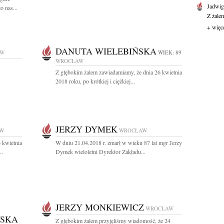
Jadwi
o nas...
Z żale
+ więc
DANUTA WIELEBIŃSKA
AW
WIEK: 89
WROCŁAW
Z głębokim żalem zawiadamiamy, że dnia 26 kwietnia
2018 roku, po krótkiej i ciężkiej...
JERZY DYMEK
W
WROCŁAW
 kwietnia
W dniu 21.04.2018 r. zmarł w wieku 87 lat mgr Jerzy
..
Dymek wieloletni Dyrektor Zakładu...
JERZY MONKIEWICZ
WROCŁAW
WSKA
Z głębokim żalem przyjęliśmy wiadomość, że 24