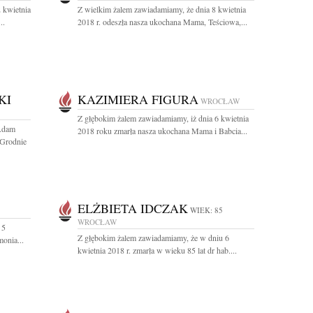
 kwietnia
Z wielkim żalem zawiadamiamy, że dnia 8 kwietnia
..
2018 r. odeszła nasza ukochana Mama, Teściowa,...
KI
KAZIMIERA FIGURA
WROCŁAW
Z głębokim żalem zawiadamiamy, iż dnia 6 kwietnia
 Adam
2018 roku zmarła nasza ukochana Mama i Babcia...
 Grodnie
ELŻBIETA IDCZAK
WIEK: 85
WROCŁAW
 5
Z głębokim żalem zawiadamiamy, że w dniu 6
onia...
kwietnia 2018 r. zmarła w wieku 85 lat dr hab....