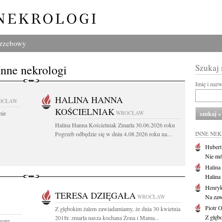
grzebowy
Inne nekrologi
Szukaj
Imię i naz
HALINA HANNA
OCŁAW
KOŚCIELNIAK
nie
WROCŁAW
Halina Hanna Kościelniak Zmarła 30.06.2026 roku
Pogrzeb odbędzie się w dniu 4.08.2026 roku na...
INNE NE
Huber
Nie mów
Halina
Halina
Henryk
TERESA DZIĘGAŁA
WROCŁAW
Na zaw
Piotr 
Z głębokim żalem zawiadamiamy, że dnia 30 kwietnia
Z głębo
2018r. zmarła nasza kochana Żona i Mama...
gare