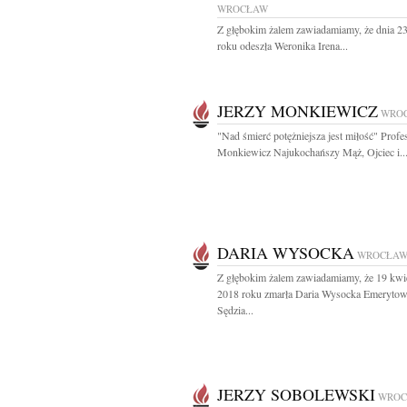
WROCŁAW
Z głębokim żalem zawiadamiamy, że dnia 2
roku odeszła Weronika Irena...
JERZY MONKIEWICZ
WRO
"Nad śmierć potężniejsza jest miłość" Profe
Monkiewicz Najukochańszy Mąż, Ojciec i..
DARIA WYSOCKA
WROCŁA
Z głębokim żalem zawiadamiamy, że 19 kwi
2018 roku zmarła Daria Wysocka Emeryto
Sędzia...
JERZY SOBOLEWSKI
WROC