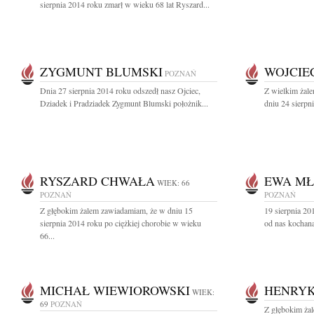
sierpnia 2014 roku zmarł w wieku 68 lat Ryszard...
ZYGMUNT BLUMSKI
WOJCIE
POZNAŃ
Dnia 27 sierpnia 2014 roku odszedł nasz Ojciec,
Z wielkim żal
Dziadek i Pradziadek Zygmunt Blumski położnik...
dniu 24 sierpn
RYSZARD CHWAŁA
EWA MŁ
WIEK: 66
POZNAŃ
POZNAŃ
Z głębokim żalem zawiadamiam, że w dniu 15
19 sierpnia 20
sierpnia 2014 roku po ciężkiej chorobie w wieku
od nas kochana
66...
MICHAŁ WIEWIOROWSKI
HENRYK
WIEK:
69
POZNAŃ
Z głębokim ża