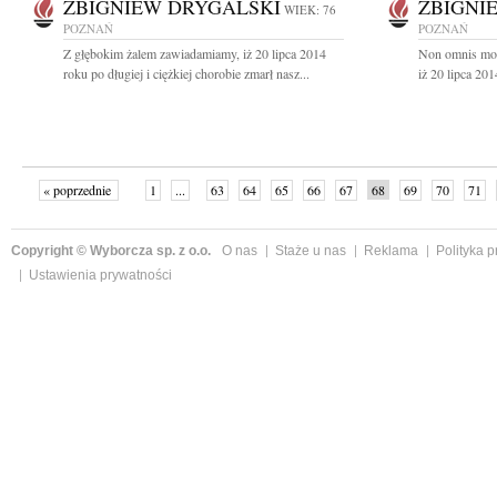
ZBIGNIEW DRYGALSKI
ZBIGNI
WIEK: 76
POZNAŃ
POZNAŃ
Z głębokim żalem zawiadamiamy, iż 20 lipca 2014
Non omnis mor
roku po długiej i ciężkiej chorobie zmarł nasz...
iż 20 lipca 2014
« poprzednie
1
...
63
64
65
66
67
68
69
70
71
»
Copyright © Wyborcza sp. z o.o.
O nas
Staże u nas
Reklama
Polityka 
Ustawienia prywatności