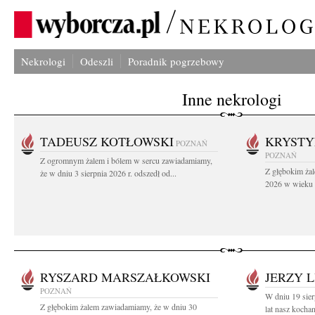
Nekrologi
Odeszli
Poradnik pogrzebowy
Inne nekrologi
TADEUSZ KOTŁOWSKI
KRYST
POZNAŃ
POZNAŃ
Z ogromnym żalem i bólem w sercu zawiadamiamy,
Z głębokim żal
że w dniu 3 sierpnia 2026 r. odszedł od...
2026 w wieku 9
RYSZARD MARSZAŁKOWSKI
JERZY L
POZNAŃ
W dniu 19 sie
Z głębokim żalem zawiadamiamy, że w dniu 30
lat nasz kochan