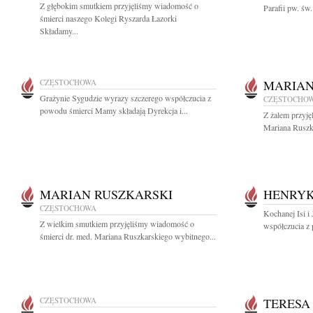
Z głębokim smutkiem przyjęliśmy wiadomość o
Parafii pw. św
śmierci naszego Kolegi Ryszarda Łazorki
Składamy...
CZĘSTOCHOWA
MARIAN
Grażynie Sygudzie wyrazy szczerego współczucia z
CZĘSTOCHO
powodu śmierci Mamy składają Dyrekcja i...
Z żalem przyję
Mariana Ruszka
MARIAN RUSZKARSKI
HENRYK
CZĘSTOCHOWA
Kochanej Isi i
Z wielkim smutkiem przyjęliśmy wiadomość o
współczucia z
śmierci dr. med. Mariana Ruszkarskiego wybitnego...
CZĘSTOCHOWA
TERESA