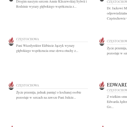
Drogim naszym sercom Annie Kliszewskiej Sylwii i
CZĘSTOCHO
Rodzinie wyrazy głębokiego współczucia z...
Dr. Jackowi M
odpowiedzialn
Częstochowie 
CZĘSTOCHOWA
CZĘSTOCHO
Pani Wicedyrektor Elżbiecie Jączyk wyrazy
Życie przemija
głębokiego współczucia oraz słowa otuchy z...
pozostaje w ser
EDWARD
CZĘSTOCHOWA
CZĘSTOCHO
Życie przemija, jednak pamięć o kochanej osobie
Z wielkim smu
pozostaje w sercach na zawsze Pani Julicie...
Edwarda Jędrz
Go...