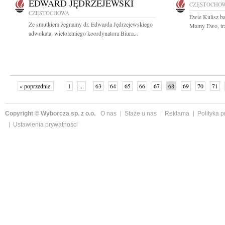
EDWARD JĘDRZEJEWSKI
CZĘSTOCHO
CZĘSTOCHOWA
Ewie Kulisz b
Ze smutkiem żegnamy dr. Edwarda Jędrzejewskiego
Mamy Ewo, trzy
adwokata, wieloletniego koordynatora Biura...
« poprzednie
1
...
63
64
65
66
67
68
69
70
71
»
Copyright © Wyborcza sp. z o.o.
O nas
Staże u nas
Reklama
Polityka 
Ustawienia prywatności