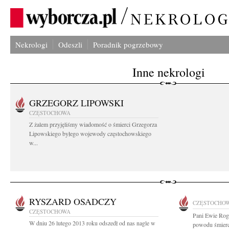
Nekrologi
Odeszli
Poradnik pogrzebowy
Inne nekrologi
GRZEGORZ LIPOWSKI
CZĘSTOCHOWA
Z żalem przyjęliśmy wiadomość o śmierci Grzegorza
Lipowskiego byłego wojewody częstochowskiego
w...
RYSZARD OSADCZY
CZĘSTOCHO
CZĘSTOCHOWA
Pani Ewie Rog
W dniu 26 lutego 2013 roku odszedł od nas nagle w
powodu śmierc