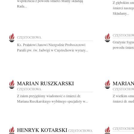
współczucia z powodu śmierci Mamy składają
Z głębokim sm
Rada...
śmierci naszeg
Składamy...
CZĘSTOCHO
CZĘSTOCHOWA
Grażynie Sygu
Ks. Prałatowi Janowi Niezgodzie Proboszczowi
powodu śmierci
Parafii pw. św. Jadwigi w Częstochowie wyrazy...
MARIAN RUSZKARSKI
MARIAN
CZĘSTOCHOWA
CZĘSTOCHO
Z żalem przyjęliśmy wiadomość o śmierci dr.
Z wielkim smu
Mariana Ruszkarskiego wybitnego specjalisty w...
śmierci dr. me
HENRYK KOTARSKI
CZĘSTOCHO
CZĘSTOCHOWA