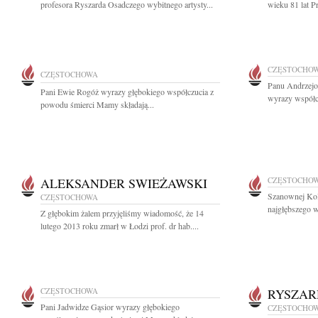
profesora Ryszarda Osadczego wybitnego artysty...
wieku 81 lat P
CZĘSTOCHO
CZĘSTOCHOWA
Panu Andrzejo
Pani Ewie Rogóż wyrazy głębokiego współczucia z
wyrazy współc
powodu śmierci Mamy składają...
ALEKSANDER SWIEŻAWSKI
CZĘSTOCHO
Szanownej Kol
CZĘSTOCHOWA
najgłębszego w
Z głębokim żalem przyjęliśmy wiadomość, że 14
lutego 2013 roku zmarł w Łodzi prof. dr hab....
CZĘSTOCHOWA
RYSZAR
Pani Jadwidze Gąsior wyrazy głębokiego
CZĘSTOCHO