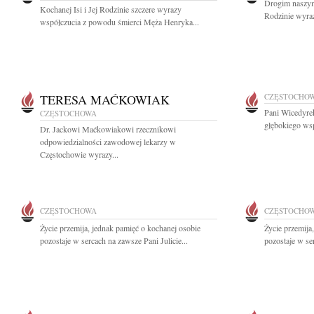
Drogim naszym
Kochanej Isi i Jej Rodzinie szczere wyrazy
Rodzinie wyraz
współczucia z powodu śmierci Męża Henryka...
TERESA MAĆKOWIAK
CZĘSTOCHO
Pani Wicedyrek
CZĘSTOCHOWA
głębokiego wsp
Dr. Jackowi Maćkowiakowi rzecznikowi
odpowiedzialności zawodowej lekarzy w
Częstochowie wyrazy...
CZĘSTOCHOWA
CZĘSTOCHO
Życie przemija, jednak pamięć o kochanej osobie
Życie przemija
pozostaje w sercach na zawsze Pani Julicie...
pozostaje w ser