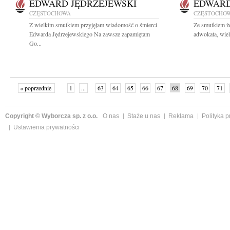
EDWARD JĘDRZEJEWSKI
EDWARD
CZĘSTOCHOWA
CZĘSTOCHO
Z wielkim smutkiem przyjęłam wiadomość o śmierci
Ze smutkiem ż
Edwarda Jędrzejewskiego Na zawsze zapamiętam
adwokata, wiel
Go...
« poprzednie
1
...
63
64
65
66
67
68
69
70
71
»
Copyright © Wyborcza sp. z o.o.
O nas
Staże u nas
Reklama
Polityka 
Ustawienia prywatności