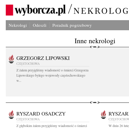
Nekrologi
Odeszli
Poradnik pogrzebowy
Inne nekrologi
GRZEGORZ LIPOWSKI
CZĘSTOCHOWA
Z żalem przyjęliśmy wiadomość o śmierci Grzegorza
Lipowskiego byłego wojewody częstochowskiego
w...
RYSZARD OSADCZY
RYSZAR
CZĘSTOCHOWA
CZĘSTOCHO
Z głębokim żalem przyjęliśmy wiadomość o śmierci
W dniu 26 lute