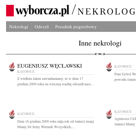
Nekrologi
Odeszli
Poradnik pogrzebowy
Inne nekrologi
EUGENIUSZ WĘCŁAWSKI
KATOWICE
KATOWICE
Pani Sylwii Wa
Z wielkim żalem zawiadamiamy, że w dniu 17
powodu śmierci
grudnia 2009 roku na wieczną wachtę odszedł nasz...
KATOWICE
KATOWICE
Agnieszce Cic
Dnia 16 grudnia 2009 roku mija rok od śmierci mojej
śmierci Mamy s
Mamy Dr Ireny Wiernek Wszystkich,...