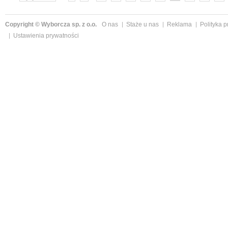
»
Copyright © Wyborcza sp. z o.o.
O nas
Staże u nas
Reklama
Polityka 
Ustawienia prywatności