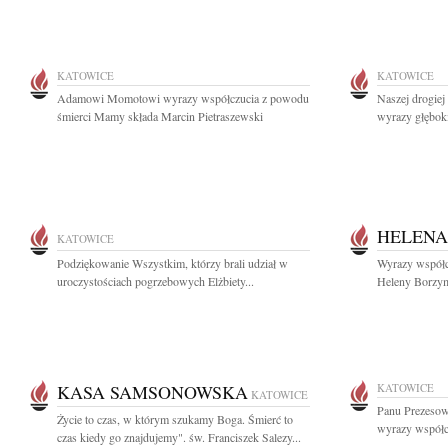
KATOWICE
KATOWICE
Adamowi Momotowi wyrazy współczucia z powodu
Naszej drogiej
śmierci Mamy składa Marcin Pietraszewski
wyrazy głęboki
HELENA
KATOWICE
Podziękowanie Wszystkim, którzy brali udział w
Wyrazy współcz
uroczystościach pogrzebowych Elżbiety...
Heleny Borzyms
KASA SAMSONOWSKA
KATOWICE
KATOWICE
Panu Prezesow
Życie to czas, w którym szukamy Boga. Śmierć to
wyrazy współcz
czas kiedy go znajdujemy". św. Franciszek Salezy...