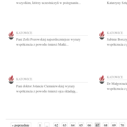
wszystkim, którzy uczestniczyli w pożegnaniu...
Katarzyny Sztą
KATOWICE
KATOWICE
Pani Zofii Pozowskiej najserdeczniejsze wyrazy
Sabinie Borcz
współczucia z powodu śmierci Matki...
współczucia z 
KATOWICE
KATOWICE
Dr Małgorzacie
Pani doktor Jolancie Ciemniewskiej wyrazy
współczucia z 
współczucia z powodu śmierci ojca składają...
« poprzednie
1
...
62
63
64
65
66
67
68
69
70