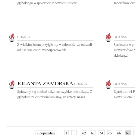
głębokiego współczucia z powodu śmierci...
Janczukowiczow
GDAŃSK
GDAŃSK
Z wielkim żalem przyjęliśmy wiadomość, że odszedł
Serdeczne wyra
od nas wieloletni współpracownik...
Krzysztofowi 
składają...
JOLANTA ZAMORSKA
GDAŃSK
GDAŃSK
Spieszmy się kochać ludzi, tak szybko odchodzą... Z
Dyrektorowi Fi
głębokim żalem zawiadamiamy, że zmarła nasza...
Kowalskiemu w
« poprzednie
1
...
62
63
64
65
66
67