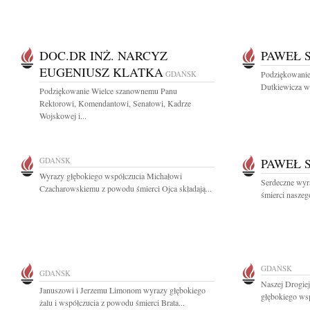
DOC.DR INŻ. NARCYZ
PAWEŁ 
EUGENIUSZ KLATKA
GDAŃSK
Podziękowanie
Dutkiewicza w
Podziękowanie Wielce szanownemu Panu
Rektorowi, Komendantowi, Senatowi, Kadrze
Wojskowej i...
GDAŃSK
PAWEŁ 
Wyrazy głębokiego współczucia Michałowi
Serdeczne wyr
Czacharowskiemu z powodu śmierci Ojca składają...
śmierci naszeg
GDAŃSK
GDAŃSK
Naszej Drogie
Januszowi i Jerzemu Limonom wyrazy głębokiego
głębokiego wsp
żalu i współczucia z powodu śmierci Brata...