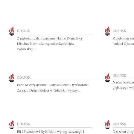
GDAŃSK
GDAŃSK
Z głębokim żalem żegnamy Hannę Domańską-
Z głębokim sm
Lifsches Niestrudzoną badaczkę dziejów
śmierci Ojca n
żydowskiej...
GDAŃSK
GDAŃSK
Naszej Koleża
Panu Mieczysławowi Kotłowskiemu Dyrektorowi
głębokiego wsp
Zarządu Dróg i Zieleni w Gdańsku wyrazy...
GDAŃSK
GDAŃSK
Eli i Przemkowi Rybińskim wyrazy szczerego i
Naszemu drogi