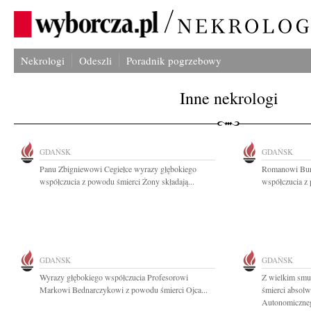
Nekrologi
Odeszli
Poradnik pogrzebowy
Inne nekrologi
GDAŃSK
GDAŃSK
Panu Zbigniewowi Cegiełce wyrazy głębokiego
Romanowi Bur
współczucia z powodu śmierci Żony składają...
współczucia z
GDAŃSK
GDAŃSK
Wyrazy głębokiego współczucia Profesorowi
Z wielkim smu
Markowi Bednarczykowi z powodu śmierci Ojca...
śmierci absol
Autonomiczneg