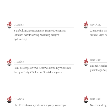
GDAŃSK
GDAŃSK
Z głębokim żalem żegnamy Hannę Domańską-
Z głębokim sm
Lifsches Niestrudzoną badaczkę dziejów
śmierci Ojca n
żydowskiej...
GDAŃSK
GDAŃSK
Naszej Koleża
Panu Mieczysławowi Kotłowskiemu Dyrektorowi
głębokiego wsp
Zarządu Dróg i Zieleni w Gdańsku wyrazy...
GDAŃSK
GDAŃSK
Eli i Przemkowi Rybińskim wyrazy szczerego i
Naszemu drogi