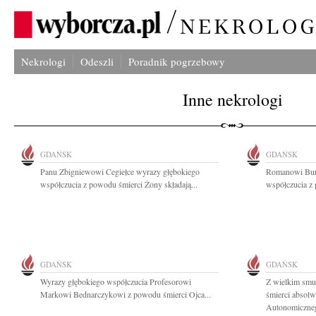
Nekrologi
Odeszli
Poradnik pogrzebowy
Inne nekrologi
GDAŃSK
GDAŃSK
Panu Zbigniewowi Cegiełce wyrazy głębokiego
Romanowi Bur
współczucia z powodu śmierci Żony składają...
współczucia z
GDAŃSK
GDAŃSK
Wyrazy głębokiego współczucia Profesorowi
Z wielkim smu
Markowi Bednarczykowi z powodu śmierci Ojca...
śmierci absol
Autonomiczneg