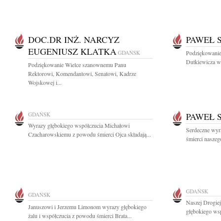
DOC.DR INŻ. NARCYZ
PAWEŁ 
EUGENIUSZ KLATKA
GDAŃSK
Podziękowanie
Dutkiewicza w
Podziękowanie Wielce szanownemu Panu
Rektorowi, Komendantowi, Senatowi, Kadrze
Wojskowej i...
GDAŃSK
PAWEŁ 
Wyrazy głębokiego współczucia Michałowi
Serdeczne wyr
Czacharowskiemu z powodu śmierci Ojca składają...
śmierci naszeg
GDAŃSK
GDAŃSK
Naszej Drogie
Januszowi i Jerzemu Limonom wyrazy głębokiego
głębokiego wsp
żalu i współczucia z powodu śmierci Brata...