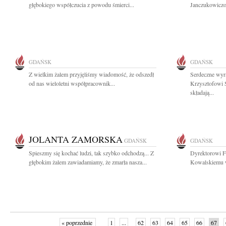
głębokiego współczucia z powodu śmierci...
Janczukowiczow
GDAŃSK
GDAŃSK
Z wielkim żalem przyjęliśmy wiadomość, że odszedł
Serdeczne wyra
od nas wieloletni współpracownik...
Krzysztofowi 
składają...
JOLANTA ZAMORSKA
GDAŃSK
GDAŃSK
Spieszmy się kochać ludzi, tak szybko odchodzą... Z
Dyrektorowi Fi
głębokim żalem zawiadamiamy, że zmarła nasza...
Kowalskiemu w
« poprzednie
1
...
62
63
64
65
66
67