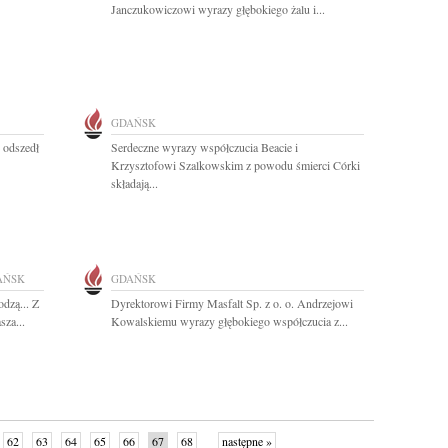
Janczukowiczowi wyrazy głębokiego żalu i...
GDAŃSK
 odszedł
Serdeczne wyrazy współczucia Beacie i
Krzysztofowi Szalkowskim z powodu śmierci Córki
składają...
AŃSK
GDAŃSK
odzą... Z
Dyrektorowi Firmy Masfalt Sp. z o. o. Andrzejowi
sza...
Kowalskiemu wyrazy głębokiego współczucia z...
62
63
64
65
66
67
68
następne »