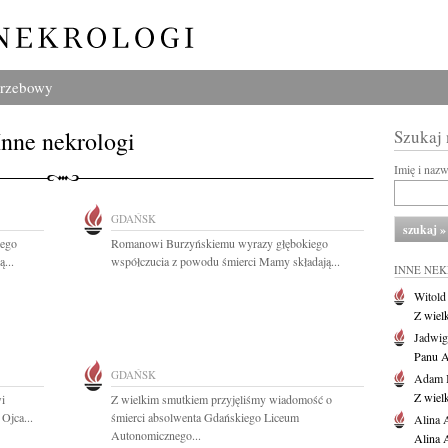
grzebowy
Inne nekrologi
Szukaj
Imię i naz
GDAŃSK
iego
Romanowi Burzyńskiemu wyrazy głębokiego
...
współczucia z powodu śmierci Mamy składają...
INNE NE
Witold
Z wiel
Jadwig
Panu A
GDAŃSK
Adam 
Z wiel
i
Z wielkim smutkiem przyjęliśmy wiadomość o
Ojca...
śmierci absolwenta Gdańskiego Liceum
Alina 
Autonomicznego...
Alina 