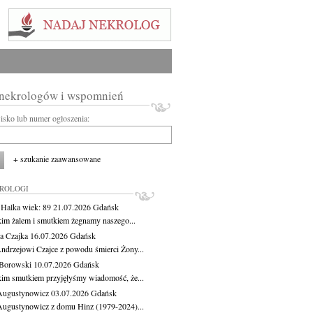
 nekrologów i wspomnień
wisko lub numer ogłoszenia:
+ szukanie zaawansowane
KROLOGI
 Halka
wiek: 89
21.07.2026
Gdańsk
kim żalem i smutkiem żegnamy naszego...
a Czajka
16.07.2026
Gdańsk
ndrzejowi Czajce z powodu śmierci Żony...
Borowski
10.07.2026
Gdańsk
kim smutkiem przyjęłyśmy wiadomość, że...
Augustynowicz
03.07.2026
Gdańsk
Augustynowicz z domu Hinz (1979-2024)...