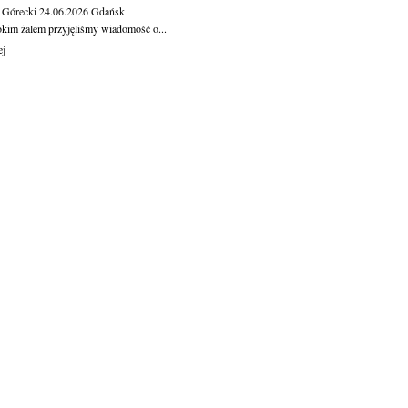
 Górecki
24.06.2026
Gdańsk
okim żalem przyjęliśmy wiadomość o...
ej