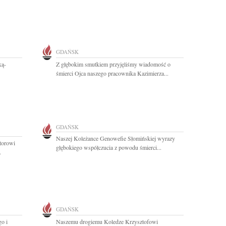
GDAŃSK
ką-
Z głębokim smutkiem przyjęliśmy wiadomość o
śmierci Ojca naszego pracownika Kazimierza...
GDAŃSK
Naszej Koleżance Genowefie Słomińskiej wyrazy
torowi
głębokiego współczucia z powodu śmierci...
.
GDAŃSK
o i
Naszemu drogiemu Koledze Krzysztofowi