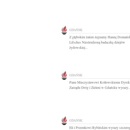
GDAŃSK
Z głębokim żalem żegnamy Hannę Domańs
Lifsches Niestrudzoną badaczkę dziejów
żydowskiej...
GDAŃSK
Panu Mieczysławowi Kotłowskiemu Dyrek
Zarządu Dróg i Zieleni w Gdańsku wyrazy..
GDAŃSK
Eli i Przemkowi Rybińskim wyrazy szczereg