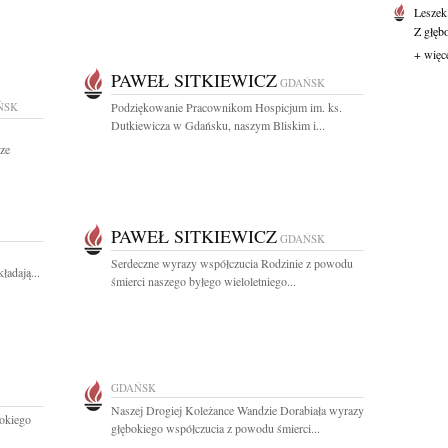
Leszek
Z głęb
+ więc
PAWEŁ SITKIEWICZ
GDAŃSK
ŃSK
Podziękowanie Pracownikom Hospicjum im. ks.
Dutkiewicza w Gdańsku, naszym Bliskim i...
ze
PAWEŁ SITKIEWICZ
GDAŃSK
Serdeczne wyrazy współczucia Rodzinie z powodu
adają...
śmierci naszego byłego wieloletniego...
GDAŃSK
Naszej Drogiej Koleżance Wandzie Dorabiała wyrazy
okiego
głębokiego współczucia z powodu śmierci...
.