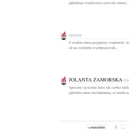
głębokiego współczucia z powodu śmierci...
GDAŃSK
Z wielkim żalem przyjęliśmy wiadomość, że
od nas wieloletni współpracownik...
JOLANTA ZAMORSKA
GD
Spieszmy się kochać ludzi, tak szybko odch
głębokim żalem zawiadamiamy, że zmarła na
« poprzednie
1
...