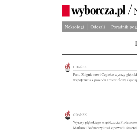
Nekrologi
Odeszli
Poradnik po
GDAŃSK
Panu Zbigniewowi Cegiełce wyrazy głębok
współczucia z powodu śmierci Żony składają
GDAŃSK
Wyrazy głębokiego współczucia Profesorow
Markowi Bednarczykowi z powodu śmierci 