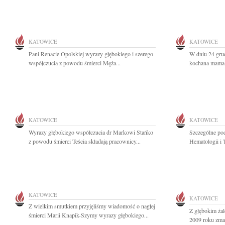
KATOWICE
KATOWICE
Pani Renacie Opolskiej wyrazy głębokiego i szerego
W dniu 24 grud
współczucia z powodu śmierci Męża...
kochana mama, 
KATOWICE
KATOWICE
Wyrazy głębokiego współczucia dr Markowi Stańko
Szczególne pod
z powodu śmierci Teścia składają pracownicy...
Hematologii i T
KATOWICE
KATOWICE
Z wielkim smutkiem przyjęliśmy wiadomość o nagłej
Z głębokim żal
śmierci Marii Knapik-Szymy wyrazy głębokiego...
2009 roku zmar