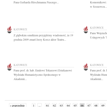
Pana Gerharda Hirschmanna Naszego...
Komornikowi 
w Sosnowcu...
KATOWICE
KATOWICE
Panu Wojciech
Z głębokim smutkiem przyjęliśmy wiadomość, że 19
Usługowych "E
grudnia 2009 zmarł Jerzy Korcz aktor Teatru...
KATOWICE
KATOWICE
Panu prof. dr. hab. Emilowi Tokarzowi Dziekanowi
Panu prof. dr
Wydziału Humanistyczno-Społecznego w
Wydziału Hum
Akademii...
Akademii...
« poprzednie
1
...
61
62
63
64
65
66
67
68
69