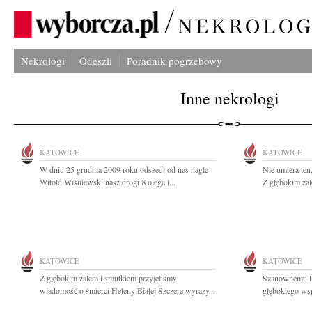
Nekrologi
Odeszli
Poradnik pogrzebowy
Inne nekrologi
KATOWICE
KATOWICE
W dniu 25 grudnia 2009 roku odszedł od nas nagle
Nie umiera ten,
Witold Wiśniewski nasz drogi Kolega i...
Z głębokim żal
KATOWICE
KATOWICE
Z głębokim żalem i smutkiem przyjęliśmy
Szanownemu P
wiadomość o śmierci Heleny Białej Szczere wyrazy...
głębokiego wsp