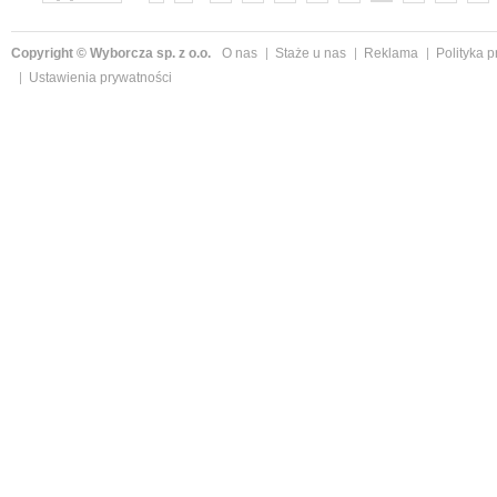
»
Copyright © Wyborcza sp. z o.o.
O nas
Staże u nas
Reklama
Polityka 
Ustawienia prywatności