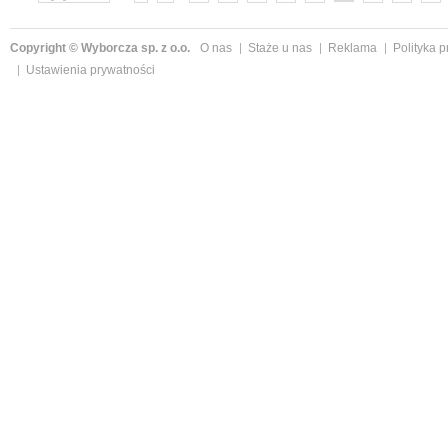
»
Copyright © Wyborcza sp. z o.o.
O nas
Staże u nas
Reklama
Polityka 
Ustawienia prywatności