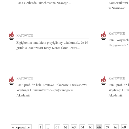
Pana Gerharda Hirschmanna Naszego...
Komornikowi 
w Sosnowcu...
KATOWICE
KATOWICE
Panu Wojciech
Z głębokim smutkiem przyjęliśmy wiadomość, że 19
Usługowych "E
grudnia 2009 zmarł Jerzy Korcz aktor Teatru...
KATOWICE
KATOWICE
Panu prof. dr. hab. Emilowi Tokarzowi Dziekanowi
Panu prof. dr
Wydziału Humanistyczno-Społecznego w
Wydziału Hum
Akademii...
Akademii...
« poprzednie
1
...
61
62
63
64
65
66
67
68
69