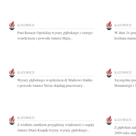
KATOWICE
KATOWICE
Pani Renacie Opolskiej wyrazy głębokiego i szerego
W dniu 24 grud
współczucia z powodu śmierci Męża...
kochana mama, 
KATOWICE
KATOWICE
Wyrazy głębokiego współczucia dr Markowi Stańko
Szczególne pod
z powodu śmierci Teścia składają pracownicy...
Hematologii i T
KATOWICE
KATOWICE
Z wielkim smutkiem przyjęliśmy wiadomość o nagłej
Z głębokim żal
śmierci Marii Knapik-Szymy wyrazy głębokiego...
2009 roku zmar