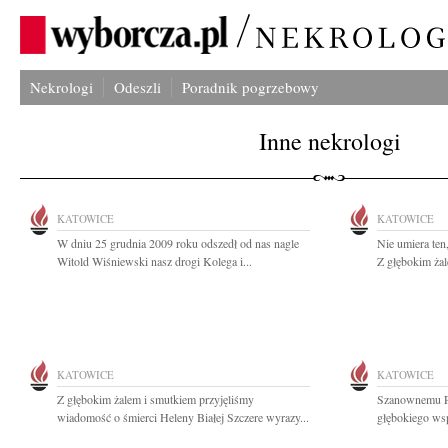
Nekrologi
Odeszli
Poradnik pogrzebowy
Inne nekrologi
KATOWICE
KATOWICE
W dniu 25 grudnia 2009 roku odszedł od nas nagle
Nie umiera ten,
Witold Wiśniewski nasz drogi Kolega i...
Z głębokim żal
KATOWICE
KATOWICE
Z głębokim żalem i smutkiem przyjęliśmy
Szanownemu P
wiadomość o śmierci Heleny Białej Szczere wyrazy...
głębokiego wsp