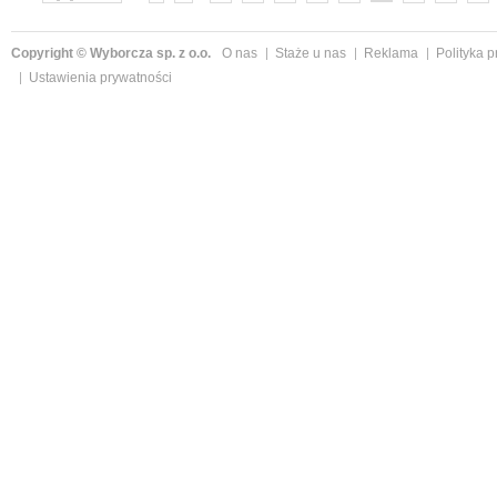
»
Copyright © Wyborcza sp. z o.o.
O nas
Staże u nas
Reklama
Polityka 
Ustawienia prywatności