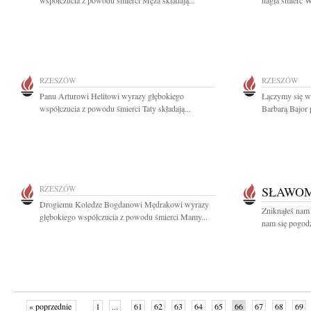
współczucia z powodu śmierci Męża składają...
nagła śmierć W
RZESZÓW
RZESZÓW
Panu Arturowi Helitowi wyrazy głębokiego
Łączymy się w 
współczucia z powodu śmierci Taty składają...
Barbarą Bajor p
RZESZÓW
SŁAWOM
Drogiemu Koledze Bogdanowi Mędrakowi wyrazy
Zniknąłeś nam 
głębokiego współczucia z powodu śmierci Mamy...
nam się pogodz
« poprzednie
1
...
61
62
63
64
65
66
67
68
69