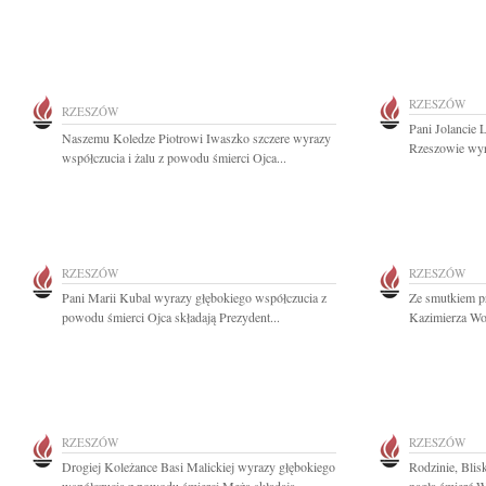
RZESZÓW
RZESZÓW
Pani Jolancie 
Naszemu Koledze Piotrowi Iwaszko szczere wyrazy
Rzeszowie wyra
współczucia i żalu z powodu śmierci Ojca...
RZESZÓW
RZESZÓW
Pani Marii Kubal wyrazy głębokiego współczucia z
Ze smutkiem pr
powodu śmierci Ojca składają Prezydent...
Kazimierza Wo
RZESZÓW
RZESZÓW
Drogiej Koleżance Basi Malickiej wyrazy głębokiego
Rodzinie, Blis