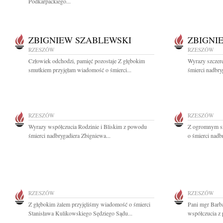
Podkarpackiego...
ZBIGNIEW SZABLEWSKI
ZBIGNI
RZESZÓW
RZESZÓW
Człowiek odchodzi, pamięć pozostaje Z głębokim
Wyrazy szczer
smutkiem przyjęłam wiadomość o śmierci...
śmierci nadbry
RZESZÓW
RZESZÓW
Wyrazy współczucia Rodzinie i Bliskim z powodu
Z ogromnym sm
śmierci nadbrygadiera Zbigniewa...
o śmierci nadb
RZESZÓW
RZESZÓW
Z głębokim żalem przyjęliśmy wiadomość o śmierci
Pani mgr Barb
Stanisława Kulikowskiego Sędziego Sądu...
współczucia z 