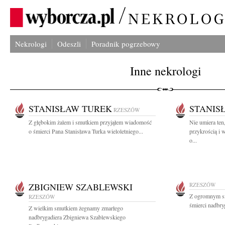
Nekrologi
Odeszli
Poradnik pogrzebowy
Inne nekrologi
STANISŁAW TUREK
STANIS
RZESZÓW
Z głębokim żalem i smutkiem przyjąłem wiadomość
Nie umiera ten
o śmierci Pana Stanisława Turka wieloletniego...
przykrością i 
o...
ZBIGNIEW SZABLEWSKI
RZESZÓW
Z ogromnym s
RZESZÓW
śmierci nadbry
Z wielkim smutkiem żegnamy zmarłego
nadbrygadiera Zbigniewa Szablewskiego