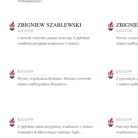
Podkarpackiego...
ZBIGNIEW SZABLEWSKI
ZBIGNI
RZESZÓW
RZESZÓW
Człowiek odchodzi, pamięć pozostaje Z głębokim
Wyrazy szczer
smutkiem przyjęłam wiadomość o śmierci...
śmierci nadbry
RZESZÓW
RZESZÓW
Wyrazy współczucia Rodzinie i Bliskim z powodu
Z ogromnym sm
śmierci nadbrygadiera Zbigniewa...
o śmierci nadb
RZESZÓW
RZESZÓW
Z głębokim żalem przyjęliśmy wiadomość o śmierci
Pani mgr Barb
Stanisława Kulikowskiego Sędziego Sądu...
współczucia z 