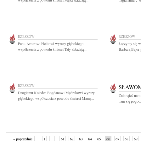
współczucia z powodu śmierci Męża składają...
nagła śmierć W
RZESZÓW
RZESZÓW
Panu Arturowi Helitowi wyrazy głębokiego
Łączymy się w 
współczucia z powodu śmierci Taty składają...
Barbarą Bajor p
RZESZÓW
SŁAWOM
Drogiemu Koledze Bogdanowi Mędrakowi wyrazy
Zniknąłeś nam 
głębokiego współczucia z powodu śmierci Mamy...
nam się pogodz
« poprzednie
1
...
61
62
63
64
65
66
67
68
69