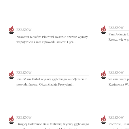
RZESZÓW
RZESZÓW
Pani Jolancie 
Naszemu Koledze Piotrowi Iwaszko szczere wyrazy
Rzeszowie wyra
współczucia i żalu z powodu śmierci Ojca...
RZESZÓW
RZESZÓW
Pani Marii Kubal wyrazy głębokiego współczucia z
Ze smutkiem pr
powodu śmierci Ojca składają Prezydent...
Kazimierza Wo
RZESZÓW
RZESZÓW
Drogiej Koleżance Basi Malickiej wyrazy głębokiego
Rodzinie, Blis