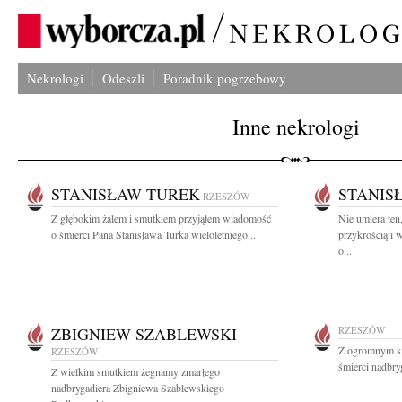
Nekrologi
Odeszli
Poradnik pogrzebowy
Inne nekrologi
STANISŁAW TUREK
STANIS
RZESZÓW
Z głębokim żalem i smutkiem przyjąłem wiadomość
Nie umiera ten
o śmierci Pana Stanisława Turka wieloletniego...
przykrością i 
o...
ZBIGNIEW SZABLEWSKI
RZESZÓW
Z ogromnym s
RZESZÓW
śmierci nadbry
Z wielkim smutkiem żegnamy zmarłego
nadbrygadiera Zbigniewa Szablewskiego