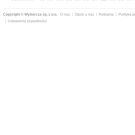
»
Copyright © Wyborcza sp. z o.o.
O nas
Staże u nas
Reklama
Polityka 
Ustawienia prywatności