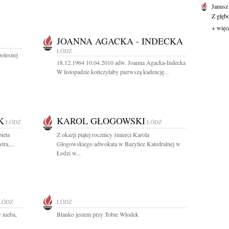
Janusz
Z głęb
+ więc
JOANNA AGACKA - INDECKA
ŁÓDŹ
bolesnej
18.12.1964 10.04.2010 adw. Joanna Agacka-Indecka
W listopadzie kończyłaby pierwszą kadencję...
K
KAROL GŁOGOWSKI
ŁÓDŹ
ŁÓDŹ
ieta
Z okazji piątej rocznicy śmierci Karola
ra,...
Głogowskiego adwokata w Bazylice Katedralnej w
Łodzi w...
ŁÓDŹ
ŁÓDŹ
y nieba,
Blanko jestem przy Tobie Włodek