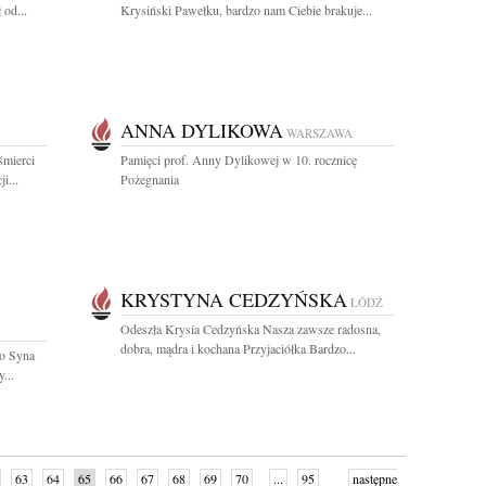
 od...
Krysiński Pawełku, bardzo nam Ciebie brakuje...
ANNA DYLIKOWA
WARSZAWA
śmierci
Pamięci prof. Anny Dylikowej w 10. rocznicę
i...
Pożegnania
KRYSTYNA CEDZYŃSKA
ŁÓDŹ
Odeszła Krysia Cedzyńska Nasza zawsze radosna,
dobra, mądra i kochana Przyjaciółka Bardzo...
go Syna
...
63
64
65
66
67
68
69
70
...
95
następne