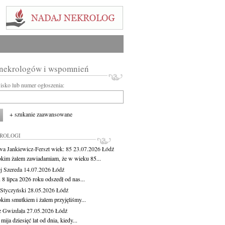
 nekrologów i wspomnień
wisko lub numer ogłoszenia:
+ szukanie zaawansowane
KROLOGI
wa Jankiewicz-Ferszt
wiek: 85
23.07.2026
Łódź
okim żalem zawiadamiam, że w wieku 85...
j Szereda
14.07.2026
Łódź
8 lipca 2026 roku odszedł od nas...
Styczyński
28.05.2026
Łódź
okim smutkiem i żalem przyjęliśmy...
z Gwizdała
27.05.2026
Łódź
 mija dziesięć lat od dnia, kiedy...