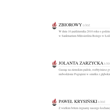
ZBIOROWY
ŁÓDŹ
W dniu 10 października 2010 roku o godzin
w Sanktuarium Miłosierdzia Bożego w Łodzi
JOLANTA ZARZYCKA
ŁÓD
Gasnąc na ziemskim padole, rozbłyśniesz g
nieboskłonie Pogrążeni w smutku z głęboki
PAWEŁ KRYSIŃSKI
ŁÓDŹ
Z wielkim bólem żegnamy naszego kochane