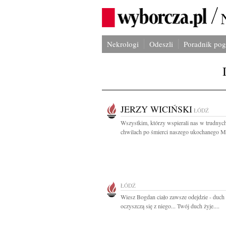
Nekrologi
Odeszli
Poradnik po
JERZY WICIŃSKI
ŁÓDŹ
Wszystkim, którzy wspierali nas w trudnyc
chwilach po śmierci naszego ukochanego Mę
ŁÓDŹ
Wiesz Bogdan ciało zawsze odejdzie - duch 
oczyszczą się z niego... Twój duch żyje....