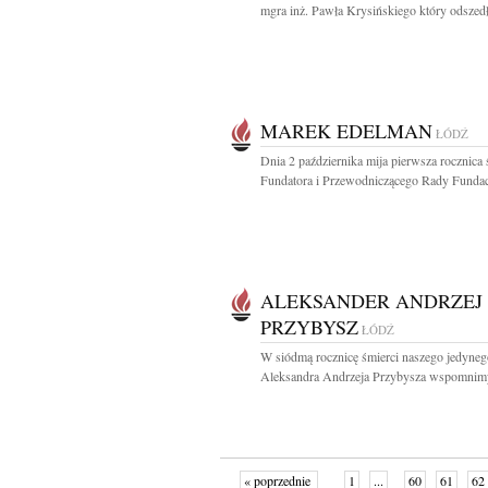
mgra inż. Pawła Krysińskiego który odszedł
MAREK EDELMAN
ŁÓDŹ
Dnia 2 października mija pierwsza rocznica 
Fundatora i Przewodniczącego Rady Fundacj
ALEKSANDER ANDRZEJ
PRZYBYSZ
ŁÓDŹ
W siódmą rocznicę śmierci naszego jedyne
Aleksandra Andrzeja Przybysza wspomnimy
« poprzednie
1
...
60
61
62