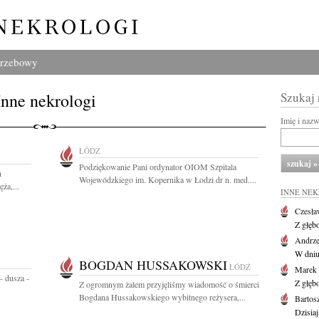
grzebowy
Inne nekrologi
Szukaj
Imię i naz
ŁÓDŹ
Podziękowanie Pani ordynator OIOM Szpitala
h
Wojewódzkiego im. Kopernika w Łodzi dr n. med....
ża,...
INNE NE
Czesła
Z głęb
Andrze
W dniu 
BOGDAN HUSSAKOWSKI
ŁÓDŹ
Marek 
- dusza -
Z głęb
Z ogromnym żalem przyjęliśmy wiadomość o śmierci
Bogdana Hussakowskiego wybitnego reżysera,...
Bartos
Dzisiaj