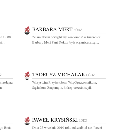
BARBARA MERT
ŁÓDŹ
ie 18.00
Ze smutkiem przyjęliśmy wiadomość o śmierci dr
,...
Barbary Mert Pani Doktor była organizatorką i...
TADEUSZ MICHALAK
Ź
ŁÓDŹ
wiazdą na
Wszystkim Przyjaciołom, Współpracownikom,
m...
Sąsiadom, Znajomym, którzy uczestniczyli...
PAWEŁ KRYSIŃSKI
ŁÓDŹ
go Brata
Dnia 27 września 2010 roku odszedł od nas Paweł