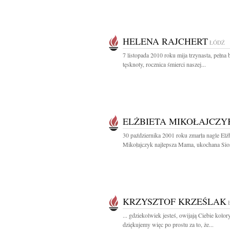
HELENA RAJCHERT
ŁÓDŹ
7 listopada 2010 roku mija trzynasta, pełna 
tęsknoty, rocznica śmierci naszej...
ELŻBIETA MIKOŁAJCZY
30 października 2001 roku zmarła nagle Elżb
Mikołajczyk najlepsza Mama, ukochana Siost
KRZYSZTOF KRZEŚLAK
... gdziekolwiek jesteś, owijają Ciebie kolor
dziękujemy więc po prostu za to, że...