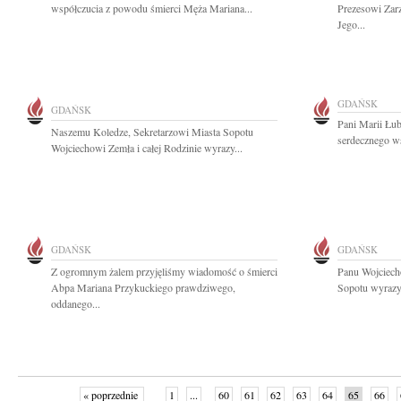
współczucia z powodu śmierci Męża Mariana...
Prezesowi Zarz
Jego...
GDAŃSK
GDAŃSK
Pani Marii Łub
Naszemu Koledze, Sekretarzowi Miasta Sopotu
serdecznego ws
Wojciechowi Zemła i całej Rodzinie wyrazy...
GDAŃSK
GDAŃSK
Z ogromnym żalem przyjęliśmy wiadomość o śmierci
Panu Wojciech
Abpa Mariana Przykuckiego prawdziwego,
Sopotu wyrazy 
oddanego...
« poprzednie
1
...
60
61
62
63
64
65
66