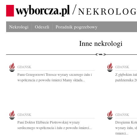
Nekrologi
Odeszli
Poradnik pogrzebowy
Inne nekrologi
GDAŃSK
GDAŃSK
Panu Grzegorzowi Trzosce wyrazy szczerego żalu i
Z głębokim ża
współczucia z powodu śmierci Mamy składa...
października 2
GDAŃSK
GDAŃSK
Pani Doktor Elżbiecie Piotrowskiej wyrazy
Drogiemu Kol
serdecznego współczucia i żalu z powodu śmierci...
wyrazy żalu, s
śmierci...