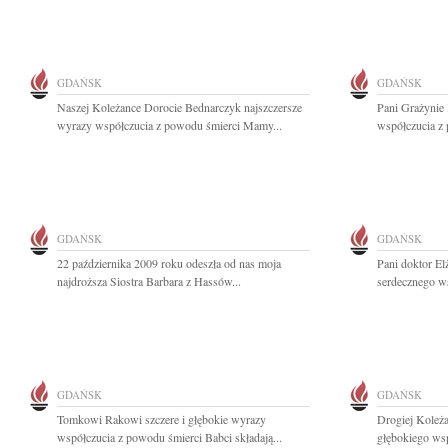
GDAŃSK
GDAŃSK
Naszej Koleżance Dorocie Bednarczyk najszczersze
Pani Grażynie
wyrazy współczucia z powodu śmierci Mamy...
współczucia z 
GDAŃSK
GDAŃSK
22 października 2009 roku odeszła od nas moja
Pani doktor El
najdroższa Siostra Barbara z Hassów...
serdecznego ws
GDAŃSK
GDAŃSK
Tomkowi Rakowi szczere i głębokie wyrazy
Drogiej Koleż
współczucia z powodu śmierci Babci składają...
głębokiego wsp