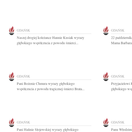
GDAŃSK
GDAŃSK
Naszej drogiej koleżance Hannie Kusiak wyrazy
22 październik
głębokiego współczucia z powodu śmierci...
Mama Barbara 
GDAŃSK
GDAŃSK
Pani Bożenie Chmura wyrazy głębokiego
Przyjacielowi
współczucia z powodu tragicznej śmierci Brata...
głębokiego wsp
GDAŃSK
GDAŃSK
Pani Halinie Słojewskiej wyrazy głębokiego
Panu Włodzimi