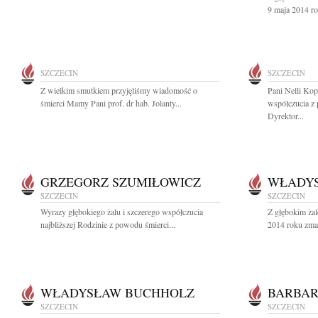
9 maja 2014 ro
SZCZECIN
SZCZECIN
Z wielkim smutkiem przyjęliśmy wiadomość o
Pani Nelli Kop
śmierci Mamy Pani prof. dr hab. Jolanty...
współczucia z
Dyrektor...
GRZEGORZ SZUMIŁOWICZ
WŁADY
SZCZECIN
SZCZECIN
Wyrazy głębokiego żalu i szczerego współczucia
Z głębokim ża
najbliższej Rodzinie z powodu śmierci...
2014 roku zmar
WŁADYSŁAW BUCHHOLZ
BARBAR
SZCZECIN
SZCZECIN