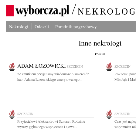
Nekrologi
Odeszli
Poradnik pogrzebowy
Inne nekrologi
ADAM ŁOZOWICKI
SZCZECIN
SZCZECIN
Ze smutkiem przyjęliśmy wiadomość o śmierci dr.
Rok temu poże
hab. Adama Łozowickiego emerytowanego...
Mikołaja i Mał
SZCZECIN
SZCZECIN
Przyjacielowi Aleksandrowi Szwarc i Rodzinie
Czas jest najl
wyrazy głębokiego współczucia i słowa...
wspomnień nikt