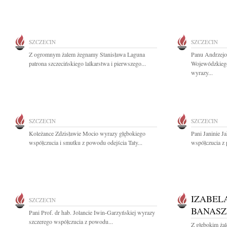
SZCZECIN
SZCZECIN
Z ogromnym żalem żegnamy Stanisława Laguna
Panu Andrzejo
patrona szczecińskiego lalkarstwa i pierwszego...
Wojewódzkiego
wyrazy...
SZCZECIN
SZCZECIN
Koleżance Zdzisławie Mocio wyrazy głębokiego
Pani Janinie J
współczucia i smutku z powodu odejścia Taty...
współczucia z 
IZABEL
SZCZECIN
BANASZ
Pani Prof. dr hab. Jolancie Iwin-Garzyńskiej wyrazy
szczerego współczucia z powodu...
Z głębokim ża