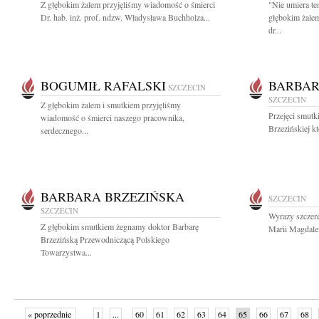
Z głębokim żalem przyjęliśmy wiadomość o śmierci
"Nie umiera te
Dr. hab. inż. prof. ndzw. Władysława Buchholza...
głębokim żale
dr...
BOGUMIŁ RAFALSKI
BARBAR
SZCZECIN
SZCZECIN
Z głębokim żalem i smutkiem przyjęliśmy
Przejęci smutk
wiadomość o śmierci naszego pracownika,
Brzezińskiej kt
serdecznego...
BARBARA BRZEZIŃSKA
SZCZECIN
SZCZECIN
Wyrazy szczere
Z głębokim smutkiem żegnamy doktor Barbarę
Marii Magdalen
Brzezińską Przewodniczącą Polskiego
Towarzystwa...
« poprzednie
1
...
60
61
62
63
64
65
66
67
68