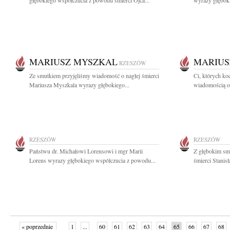
głębokiego współczucia z powodu śmierci Ojca...
wyrazy głębok
MARIUSZ MYSZKAL
MARIUS
RZESZÓW
Ze smutkiem przyjęliśmy wiadomość o nagłej śmierci
Ci, których ko
Mariusza Myszkala wyrazy głębokiego...
wiadomością o 
RZESZÓW
RZESZÓW
Państwu dr. Michałowi Lorensowi i mgr Marii
Z głębokim sm
Lorens wyrazy głębokiego współczucia z powodu...
śmierci Stanis
« poprzednie
1
...
60
61
62
63
64
65
66
67
68