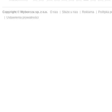
»
Copyright © Wyborcza sp. z o.o.
O nas
Staże u nas
Reklama
Polityka 
Ustawienia prywatności