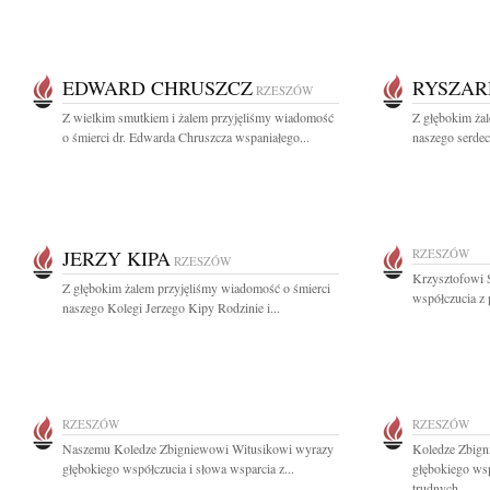
EDWARD CHRUSZCZ
RYSZAR
RZESZÓW
Z wielkim smutkiem i żalem przyjęliśmy wiadomość
Z głębokim ża
o śmierci dr. Edwarda Chruszcza wspaniałego...
naszego serdec
JERZY KIPA
RZESZÓW
RZESZÓW
Krzysztofowi 
Z głębokim żalem przyjęliśmy wiadomość o śmierci
współczucia z 
naszego Kolegi Jerzego Kipy Rodzinie i...
RZESZÓW
RZESZÓW
Naszemu Koledze Zbigniewowi Witusikowi wyrazy
Koledze Zbign
głębokiego współczucia i słowa wsparcia z...
głębokiego wsp
trudnych...