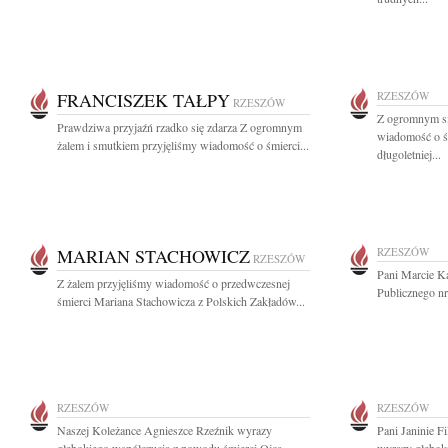
FRANCISZEK TAŁPY
RZESZÓW
RZESZÓW
Z ogromnym sm
Prawdziwa przyjaźń rzadko się zdarza Z ogromnym
wiadomość o ś
żalem i smutkiem przyjęliśmy wiadomość o śmierci...
długoletniej...
MARIAN STACHOWICZ
RZESZÓW
RZESZÓW
Pani Marcie K
Z żalem przyjęliśmy wiadomość o przedwczesnej
Publicznego nr
śmierci Mariana Stachowicza z Polskich Zakładów...
RZESZÓW
RZESZÓW
Naszej Koleżance Agnieszce Rzeźnik wyrazy
Pani Janinie F