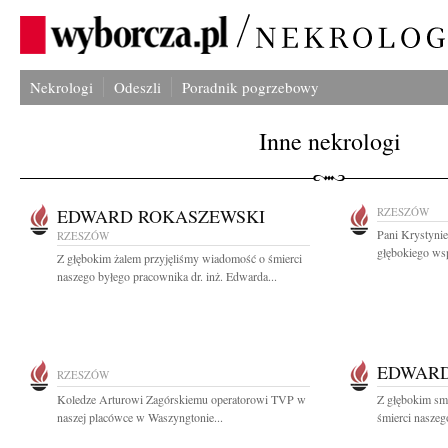
Nekrologi
Odeszli
Poradnik pogrzebowy
Inne nekrologi
EDWARD ROKASZEWSKI
RZESZÓW
Pani Krystynie
RZESZÓW
głębokiego wsp
Z głębokim żalem przyjęliśmy wiadomość o śmierci
naszego byłego pracownika dr. inż. Edwarda...
EDWARD
RZESZÓW
Koledze Arturowi Zagórskiemu operatorowi TVP w
Z głębokim sm
naszej placówce w Waszyngtonie...
śmierci naszeg