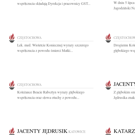
W dniu 5 lipca
współczucia składają Dyrekcja i pracownicy GST...
Jagodziński Na
CZĘSTOCHOWA
CZĘSTOCHO
Lek. med. Wioletcie Koniecznej wyrazy szczerego
Drogiemu Kole
współczucia z powodu śmierci Matki...
głębokiego wsp
JACENT
CZĘSTOCHOWA
Koleżance Beacie Rabsztyn wyrazy głębokiego
Z głębokim sm
współczucia oraz słowa otuchy z powodu...
Jędrusika znak
JACENTY JĘDRUSIK
KATARZ
KATOWICE