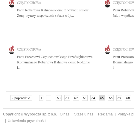
CZĘSTOCHOWA
CZĘSTOCHO
Panu Robertowi Kalinowskiemu z powodu śmierci
Panu Robertow
Żony wyrazy współczucia składa wójt...
żalu i współcz
CZĘSTOCHOWA
CZĘSTOCHO
Panu Prezesowi Częstochowskiego Przedsiębiorstwa
Panu Prezesow
Komunalnego Robertowi Kalinowskiemu Rodzinie
Komunalnego 
i...
i...
« poprzednie
1
...
60
61
62
63
64
65
66
67
68
»
Copyright © Wyborcza sp. z o.o.
O nas
Staże u nas
Reklama
Polityka 
Ustawienia prywatności