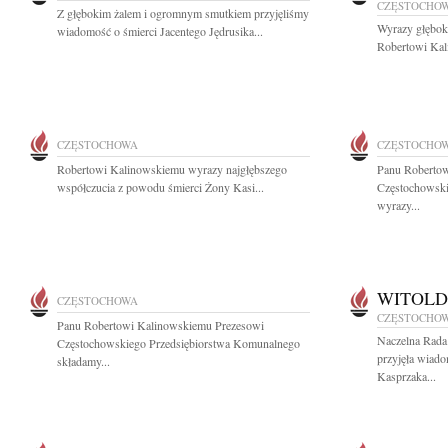
CZĘSTOCHO
Z głębokim żalem i ogromnym smutkiem przyjęliśmy
Wyrazy głębok
wiadomość o śmierci Jacentego Jędrusika...
Robertowi Kal
CZĘSTOCHOWA
CZĘSTOCHO
Robertowi Kalinowskiemu wyrazy najgłębszego
Panu Robertow
współczucia z powodu śmierci Żony Kasi...
Częstochowski
wyrazy...
WITOLD
CZĘSTOCHOWA
CZĘSTOCHO
Panu Robertowi Kalinowskiemu Prezesowi
Naczelna Rada
Częstochowskiego Przedsiębiorstwa Komunalnego
przyjęła wiado
składamy...
Kasprzaka...