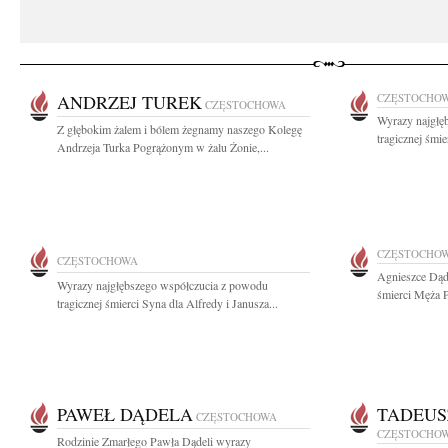
ANDRZEJ TUREK
CZĘSTOCHO
CZĘSTOCHOWA
Wyrazy najgłę
Z głębokim żalem i bólem żegnamy naszego Kolegę
tragicznej śmie
Andrzeja Turka Pogrążonym w żalu Żonie,...
CZĘSTOCHO
CZĘSTOCHOWA
Agnieszce Dąd
Wyrazy najgłębszego współczucia z powodu
śmierci Męża P
tragicznej śmierci Syna dla Alfredy i Janusza...
PAWEŁ DĄDELA
TADEUS
CZĘSTOCHOWA
CZĘSTOCHO
Rodzinie Zmarłego Pawła Dądeli wyrazy