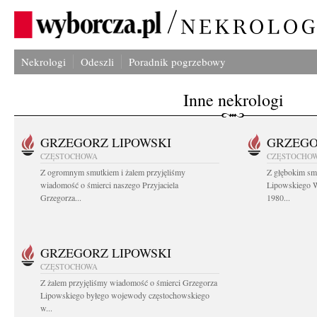
Nekrologi
Odeszli
Poradnik pogrzebowy
Inne nekrologi
GRZEGORZ LIPOWSKI
GRZEGO
CZĘSTOCHOWA
CZĘSTOCHO
Z ogromnym smutkiem i żalem przyjęliśmy
Z głębokim sm
wiadomość o śmierci naszego Przyjaciela
Lipowskiego W
Grzegorza...
1980...
GRZEGORZ LIPOWSKI
CZĘSTOCHOWA
Z żalem przyjęliśmy wiadomość o śmierci Grzegorza
Lipowskiego byłego wojewody częstochowskiego
w...