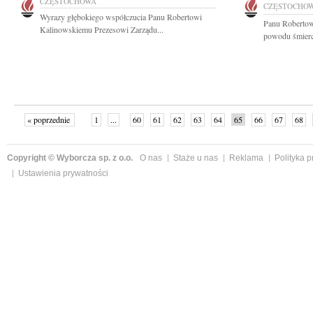
CZĘSTOCHOWA
CZĘSTOCHO
Wyrazy głębokiego współczucia Panu Robertowi
Panu Robertow
Kalinowskiemu Prezesowi Zarządu...
powodu śmierc
« poprzednie
1
...
60
61
62
63
64
65
66
67
68
»
Copyright © Wyborcza sp. z o.o.
O nas
Staże u nas
Reklama
Polityka 
Ustawienia prywatności