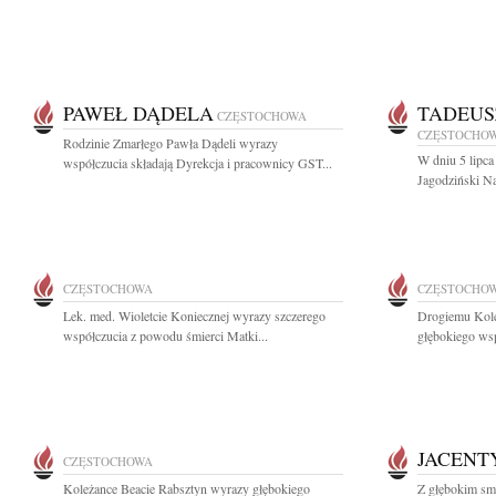
PAWEŁ DĄDELA
TADEUS
CZĘSTOCHOWA
CZĘSTOCHO
Rodzinie Zmarłego Pawła Dądeli wyrazy
W dniu 5 lipca
współczucia składają Dyrekcja i pracownicy GST...
Jagodziński Na
CZĘSTOCHOWA
CZĘSTOCHO
Lek. med. Wioletcie Koniecznej wyrazy szczerego
Drogiemu Kole
współczucia z powodu śmierci Matki...
głębokiego wsp
JACENT
CZĘSTOCHOWA
Koleżance Beacie Rabsztyn wyrazy głębokiego
Z głębokim sm