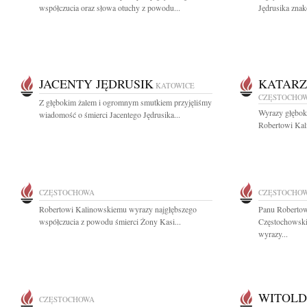
współczucia oraz słowa otuchy z powodu...
Jędrusika znak
JACENTY JĘDRUSIK
KATARZ
KATOWICE
CZĘSTOCHO
Z głębokim żalem i ogromnym smutkiem przyjęliśmy
Wyrazy głębok
wiadomość o śmierci Jacentego Jędrusika...
Robertowi Kal
CZĘSTOCHOWA
CZĘSTOCHO
Robertowi Kalinowskiemu wyrazy najgłębszego
Panu Robertow
współczucia z powodu śmierci Żony Kasi...
Częstochowski
wyrazy...
WITOLD
CZĘSTOCHOWA