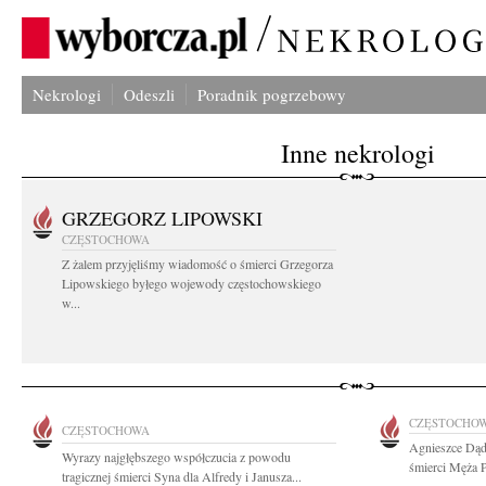
Nekrologi
Odeszli
Poradnik pogrzebowy
Inne nekrologi
GRZEGORZ LIPOWSKI
CZĘSTOCHOWA
Z żalem przyjęliśmy wiadomość o śmierci Grzegorza
Lipowskiego byłego wojewody częstochowskiego
w...
CZĘSTOCHO
CZĘSTOCHOWA
Agnieszce Dąd
Wyrazy najgłębszego współczucia z powodu
śmierci Męża P
tragicznej śmierci Syna dla Alfredy i Janusza...