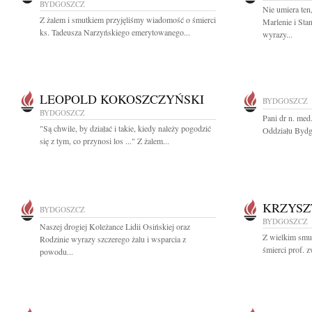
BYDGOSZCZ
Nie umiera ten
Z żalem i smutkiem przyjęliśmy wiadomość o śmierci
Marlenie i Sta
ks. Tadeusza Narzyńskiego emerytowanego...
wyrazy...
LEOPOLD KOKOSZCZYŃSKI
BYDGOSZCZ
BYDGOSZCZ
Pani dr n. me
"Są chwile, by działać i takie, kiedy należy pogodzić
Oddziału Bydg
się z tym, co przynosi los ..." Z żalem...
KRZYSZ
BYDGOSZCZ
BYDGOSZCZ
Naszej drogiej Koleżance Lidii Osińskiej oraz
Z wielkim smu
Rodzinie wyrazy szczerego żalu i wsparcia z
śmierci prof. z
powodu...