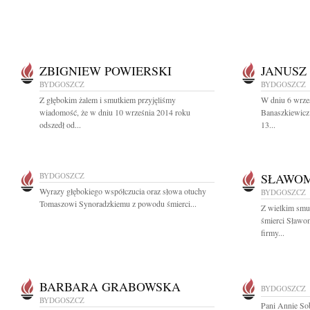
ZBIGNIEW POWIERSKI
JANUSZ
BYDGOSZCZ
BYDGOSZCZ
Z głębokim żalem i smutkiem przyjęliśmy
W dniu 6 wrze
wiadomość, że w dniu 10 września 2014 roku
Banaszkiewicz
odszedł od...
13...
BYDGOSZCZ
SŁAWOM
Wyrazy głębokiego współczucia oraz słowa otuchy
BYDGOSZCZ
Tomaszowi Synoradzkiemu z powodu śmierci...
Z wielkim smu
śmierci Sławom
firmy...
BARBARA GRABOWSKA
BYDGOSZCZ
BYDGOSZCZ
Pani Annie So