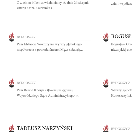
Z wielkim bólem zawiadamiamy, że dnia 26 sierpnia
żalu i współcz
zmarła nasza Koleżanka i...
BOGUS
BYDGOSZCZ
Pani Elżbiecie Woszczyzna wyrazy głębokiego
Bogusław Grod
współczucia z powodu śmierci Męża składają...
niezwykłej ener
BYDGOSZCZ
BYDGOSZCZ
Pani Beacie Knorps Głównej księgowej
Wyrazy głębok
Wojewódzkiego Sądu Administracyjnego w...
Kokoszczyński
TADEUSZ NARZYŃSKI
BYDGOSZCZ