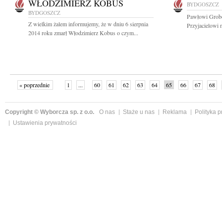
WŁODZIMIERZ KOBUS
BYDGOSZCZ
BYDGOSZCZ
Pawłowi Grobe
Z wielkim żalem informujemy, że w dniu 6 sierpnia
Przyjacielowi 
2014 roku zmarł Włodzimierz Kobus o czym...
« poprzednie
1
...
60
61
62
63
64
65
66
67
68
»
Copyright © Wyborcza sp. z o.o.
O nas
Staże u nas
Reklama
Polityka 
Ustawienia prywatności